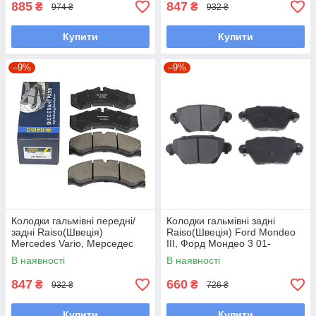
885
847
₴
₴
974 ₴
932 ₴
Купити
Купити
–9%
–9%
Колодки гальмівні передні/
Колодки гальмівні задні
задні Raiso(Швеція)
Raiso(Швеція) Ford Mondeo
Mercedes Vario, Мерседес
III, Форд Мондео 3 01-
Варіо 95-06 #RP1288
#RP1435 UAAXQFK7
В наявності
В наявності
UAJMEOF7
847
660
₴
₴
932 ₴
726 ₴
Купити
Купити