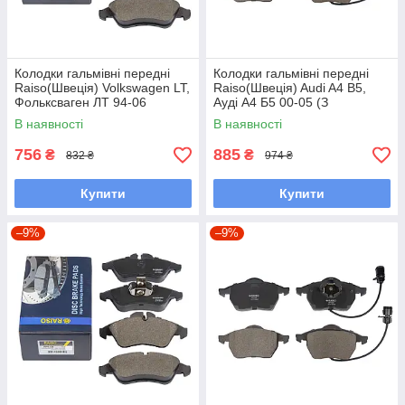
Колодки гальмівні передні
Колодки гальмівні передні
Raiso(Швеція) Volkswagen LT,
Raiso(Швеція) Audi A4 B5,
Фольксваген ЛТ 94-06
Ауді А4 Б5 00-05 (З
#RP1220 UAHNCBW7
Датчиком) #RP1049
В наявності
В наявності
UALWMDJ7
756
885
₴
₴
832 ₴
974 ₴
Купити
Купити
–9%
–9%