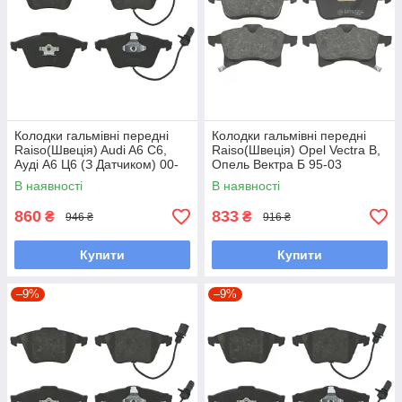
Колодки гальмівні передні
Колодки гальмівні передні
Raiso(Швеція) Audi A6 C6,
Raiso(Швеція) Opel Vectra B,
Ауді А6 Ц6 (З Датчиком) 00-
Опель Вектра Б 95-03
#RP1554 UAGZDCR7
#RP1271 UAFGPDY7
В наявності
В наявності
860
833
₴
₴
946 ₴
916 ₴
Купити
Купити
–9%
–9%