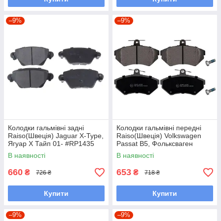
–9%
–9%
Колодки гальмівні задні
Колодки гальмівні передні
Raiso(Швеція) Jaguar X-Type,
Raiso(Швеція) Volkswagen
Ягуар Х Тайп 01- #RP1435
Passat B5, Фольксваген
UAZXYYL7
Пасат B5 94-01 #RP1266
В наявності
В наявності
UALFJRA7
660
653
₴
₴
726 ₴
718 ₴
Купити
Купити
–9%
–9%