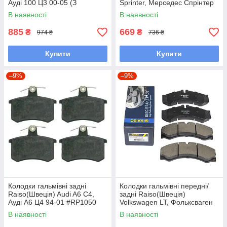
Ауді 100 Ц3 00-05 (З
Sprinter, Мерседес Спрінтер
Датчиком) #RP1049
95-06 #RP1263 UAMVTJM7
В наявності
В наявності
UAZADYX7
885
669
₴
₴
974 ₴
736 ₴
Купити
Купити
–9%
–9%
Колодки гальмівні задні
Колодки гальмівні передні/
Raiso(Швеція) Audi A6 C4,
задні Raiso(Швеція)
Ауді А6 Ц4 94-01 #RP1050
Volkswagen LT, Фольксваген
UAZADYX7
ЛТ (Спарка) 95-06 #RP1288
В наявності
В наявності
UAEZYEG7