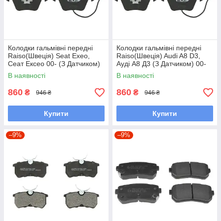
Колодки гальмівні передні
Колодки гальмівні передні
Raiso(Швеція) Seat Exeo,
Raiso(Швеція) Audi A8 D3,
Сеат Ексео 00- (З Датчиком)
Ауді А8 Д3 (З Датчиком) 00-
#RP1554 UASWSAV7
#RP1554 UASWSAV7
В наявності
В наявності
860
860
₴
₴
946 ₴
946 ₴
Купити
Купити
–9%
–9%