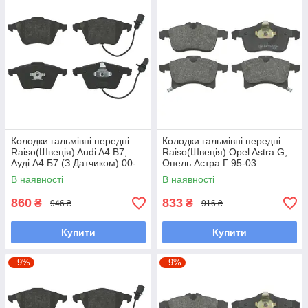
Колодки гальмівні передні
Колодки гальмівні передні
Raiso(Швеція) Audi A4 B7,
Raiso(Швеція) Opel Astra G,
Ауді А4 Б7 (З Датчиком) 00-
Опель Астра Г 95-03
#RP1554 UARADNM7
#RP1271 UAVIKDI7
В наявності
В наявності
860
833
₴
₴
946 ₴
916 ₴
Купити
Купити
–9%
–9%