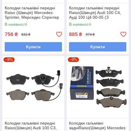
Колодки гальмівні передні
Колодки гальмівні передні
Raiso (Швеція) Mercedes
Raiso(Швеція) Audi 100 C4,
Sprinter, Мерседес Спрінтер
Ауді 100 Ц4 00-05 (З
94-06 #RP1220 UAMGHTJ7
Датчиком) #RP1049
В наявності
В наявності
UARMLYD7
756
885
₴
₴
832 ₴
974 ₴
Купити
Купити
–9%
–9%
Колодки гальмівні передні
Колодки гальмівні
Raiso(Швеція) Audi 100 C3,
задніRaiso(Швеція) Mercedes