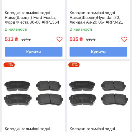
Колодки гальмівні задні
Колодки гальмівні задні
Raiso(Швеція) Ford Fiesta,
Raiso(Швеція)Hyundai i20,
Форд Фієста 98-08 #RP1354
Хюндай Ай-20 05- #RP3421
UADNKFP7
UAHXPMH7
В наявності
В наявності
513
535
₴
₴
564 ₴
589 ₴
Купити
Купити
–9%
–9%
Колодки гальмівні задні
Колодки гальмівні задні