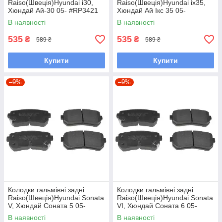
Raiso(Швеція)Hyundai i30,
Raiso(Швеція)Hyundai ix35,
Хюндай Ай-30 05- #RP3421
Хюндай Ай Ікс 35 05-
UABARLD7
#RP3421 UAKDOUF7
В наявності
В наявності
535
535
₴
₴
589 ₴
589 ₴
Купити
Купити
–9%
–9%
Колодки гальмівні задні
Колодки гальмівні задні
Raiso(Швеція)Hyundai Sonata
Raiso(Швеція)Hyundai Sonata
V, Хюндай Соната 5 05-
VI, Хюндай Соната 6 05-
#RP3421 UAKDOUF7
#RP3421 UAQHMZS7
В наявності
В наявності