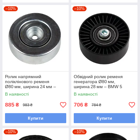
–10%
–10%
Ролик напрямний
Обвідний ролик ременя
поліклінового ременя
генератора Ø80 мм,
Ø80 мм, ширина 24 мм –
ширина 28 мм – BMW 5
BMW 5 E39 (M51 2.5 TD;
Series E60/E61 2.0 D/2.0 D
В наявності
В наявності
1996–2004) / Opel Omega B
(2004–2010) –
(2.5 TD; 1994–2003) /
5 Series E60/E61
885
706
₴
₴
983 ₴
784 ₴
Купити
Купити
–10%
–10%