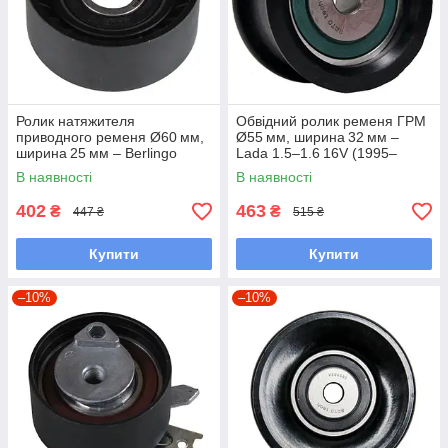
Ролик натяжителя
Обвідний ролик ременя ГРМ
приводного ременя Ø60 мм,
Ø55 мм, ширина 32 мм –
ширина 25 мм – Berlingo
Lada 1.5–1.6 16V (1995–
1.9 D (DW8/WJZ/WJY; 1996–
2013) –
В наявності
В наявності
2006) / 206 1.9 D (XUD9;
110/112/Samara/Kalina (1995–
1998–2010) /
2013)
402
463
₴
₴
447 ₴
515 ₴
Купити
Купити
–10%
–10%