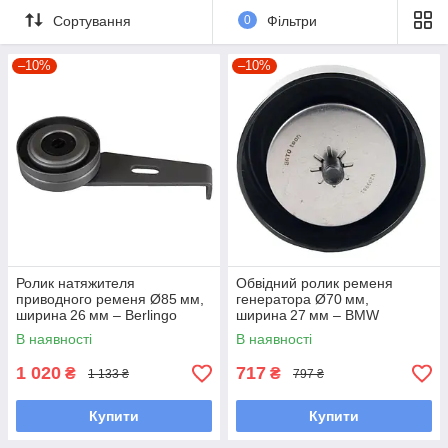
Сортування
0
Фільтри
–10%
–10%
Ролик натяжителя
Обвідний ролик ременя
приводного ременя Ø85 мм,
генератора Ø70 мм,
ширина 26 мм – Berlingo
ширина 27 мм – BMW
1.9 D (DHW/XUD9SD, 1996–
3‑Series/E‑Series/X‑Series
В наявності
В наявності
2006) / Jumper 1.9 D
2.0–3.0 D (2001–2010) –
(DHW/DHY,
3 E46 (2001–2005)
1 020
717
₴
₴
1 133 ₴
797 ₴
Купити
Купити