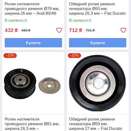
Ролик натяжителя
Обвідний ролик ременя
приводного ременя Ø78 мм,
генератора Ø65 мм,
ширина 26 мм – Audi 80/A6
ширина 26,3 мм – Fiat Ducato
1.9 TDI (1Z/AHU; 1991–1997)
2.2 JTD (2006–2014) –
В наявності
В наявності
/ VW Passat 2.0 i (1990–1997)
Ducato III (2006–2014)
/
432
712
₴
₴
480 ₴
791 ₴
Купити
Купити
–10%
–10%
Ролик натяжителя
Обвідний ролик ременя
приводного ременя Ø81 мм,
генератора Ø69 мм,
ширина 26,5 мм –
ширина 27 мм – Fiat Ducato