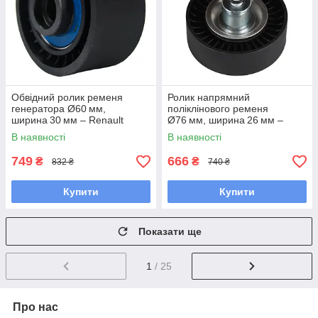
Обвідний ролик ременя
Ролик напрямний
генератора Ø60 мм,
поліклінового ременя
ширина 30 мм – Renault
Ø76 мм, ширина 26 мм –
Megane II 1.9 dCi (2002–
A3/Octavia II/Tiguan
В наявності
В наявності
2009) – Megane II (2002–
1.4‑1.6 TSI (2003–2018) /
2009)
Passat B6 1.4‑1.6 TSI
749
666
₴
₴
832 ₴
740 ₴
Купити
Купити
Показати ще
1
/ 25
Про нас