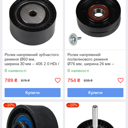
Ролик напрямний зубчастого
Ролик напрямний
ременя Ø60 мм,
поліклінового ременя
ширина 30 мм – 406 2.0 HDi /
Ø76 мм, ширина 26 мм –
Berlingo 2.0 HDi / Xsara
Golf IV 1.4‑1.6 MPI
В наявності
В наявності
Picasso 2.0 HDi (1998–2006)
(AHW/AXP/AZD; 1997–2006) /
Audi A3 1.6 MPI
789
754
₴
₴
876 ₴
838 ₴
Купити
Купити
–10%
–10%