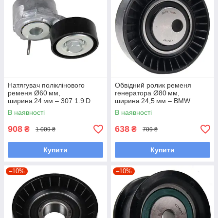
Натягувач поліклінового
Обвідний ролик ременя
ременя Ø60 мм,
генератора Ø80 мм,
ширина 24 мм – 307 1.9 D
ширина 24,5 мм – BMW
(DW8; 2001–2008) / 206 1.9 D
3/5/X3/X5 2.0–3.0 i (1998–
В наявності
В наявності
(DW8; 1998–2009) / C4
2010) – 3 E46/E90 (1998–
2.0 HDi (RHR;
2010)
908
638
₴
₴
1 009 ₴
709 ₴
Купити
Купити
–10%
–10%