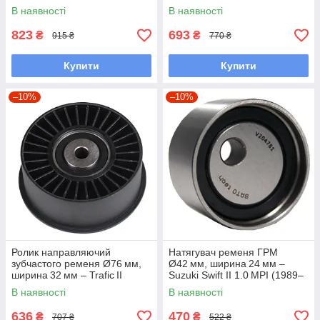
Transporter IV 2.5 TDI
2.2 Multijet (2006–2014) –
В наявності
В наявності
(AAB/AXG; 1990–2003) /
Ducato III (2006–2014)
EuroVan 2.5 TDI
823
693
₴
₴
915 ₴
770 ₴
Купити
Купити
–10%
–10%
Ролик направляючий
Натягувач ременя ГРМ
зубчастого ременя Ø76 мм,
Ø42 мм, ширина 24 мм –
ширина 32 мм – Trafic II
Suzuki Swift II 1.0 MPI (1989–
2.5 dCi (2001–2014) /
2005) – Swift II (1989–2005)
В наявності
В наявності
Espace III 2.2 dCi (1997–2002)
/
636
470
₴
₴
707 ₴
522 ₴