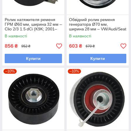
Ролик натяжителя ременя
Обвідний ролик ременя
ГРМ Ø60 мм, ширина 32 мм –
генератора Ø70 мм,
Clio 2/3 1.5 dCi (K9K; 2001–
ширина 28 мм – VW/Audi/Seat
2014) / Qashqai J10 1.5 dCi
Skoda 2.0 TDI (2003–2011) –
В наявності
В наявності
(K9K; 2007–2014) /
Audi A4 B7/A6 C6/Tiguan
856
603
₴
₴
952 ₴
670 ₴
Купити
Купити
–10%
–10%