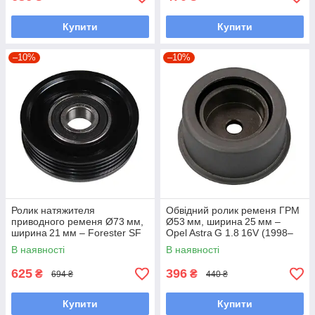
Купити
Купити
–10%
–10%
Ролик натяжителя
Обвідний ролик ременя ГРМ
приводного ременя Ø73 мм,
Ø53 мм, ширина 25 мм –
ширина 21 мм – Forester SF
Opel Astra G 1.8 16V (1998–
2.0–2.5 AWD (EJ20/EJ25;
2005) – Astra G (1998–2005)
В наявності
В наявності
1997–2008) / Outback BH
2.5 H4
625
396
₴
₴
694 ₴
440 ₴
Купити
Купити