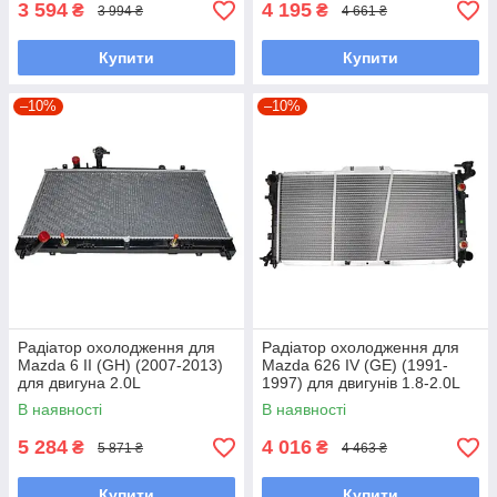
3 594
4 195
₴
₴
3 994 ₴
4 661 ₴
Купити
Купити
–10%
–10%
Радіатор охолодження для
Радіатор охолодження для
Mazda 6 II (GH) (2007-2013)
Mazda 626 IV (GE) (1991-
для двигуна 2.0L
1997) для двигунів 1.8-2.0L
(АКПП)
В наявності
В наявності
5 284
4 016
₴
₴
5 871 ₴
4 463 ₴
Купити
Купити