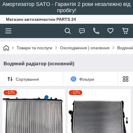
Амортизатор SATO - Гарантія 2 роки незалежно від
пробігу!
Магазин автозапчастин PARTS 24
Товари та послуги
Охолодження | опалення
Водяний
Водяний радіатор (основний)
Сортування
0
Фільтри
–10%
–10%