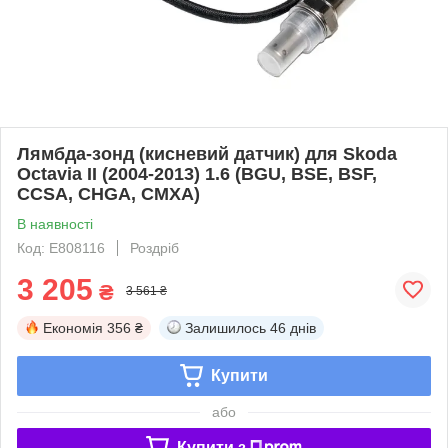
Лямбда-зонд (кисневий датчик) для Skoda
Octavia II (2004-2013) 1.6 (BGU, BSE, BSF,
CCSA, CHGA, CMXA)
В наявності
Код: E808116
Роздріб
3 205
₴
3 561 ₴
Економія
356 ₴
Залишилось
46 днів
Купити
або
Купити з