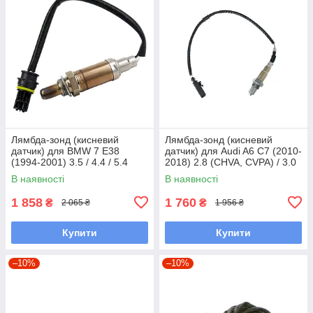
Лямбда-зонд (кисневий
Лямбда-зонд (кисневий
датчик) для BMW 7 E38
датчик) для Audi A6 C7 (2010-
(1994-2001) 3.5 / 4.4 / 5.4
2018) 2.8 (CHVA, CVPA) / 3.0
(M62 / M73)
(CCAA, CGWB, CGWD,
В наявності
В наявності
CGXB, CTUA)
1 858
1 760
₴
₴
2 065 ₴
1 956 ₴
Купити
Купити
–10%
–10%