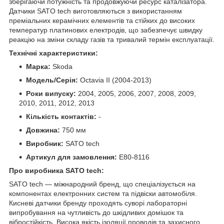
зберігаючи потужність та продовжуючи ресурс каталізатора.
Датчики SATO tech виготовляються з використанням
преміальних керамічних елементів та стійких до високих
температур платинових електродів, що забезпечує швидку
реакцію на зміни складу газів та тривалий термін експлуатації.
Технічні характеристики:
Марка:
Skoda
Модель/Серія:
Octavia II (2004-2013)
Роки випуску:
2004, 2005, 2006, 2007, 2008, 2009,
2010, 2011, 2012, 2013
Кількість контактів:
-
Довжина:
750 мм
Виробник:
SATO tech
Артикул для замовлення:
E80-8116
Про виробника SATO tech:
SATO tech — міжнародний бренд, що спеціалізується на
компонентах електронних систем та підвіски автомобіля.
Кисневі датчики бренду проходять суворі лабораторні
випробування на чутливість до шкідливих домішок та
вібростійкість. Висока якість ізоляції проводів та захисного