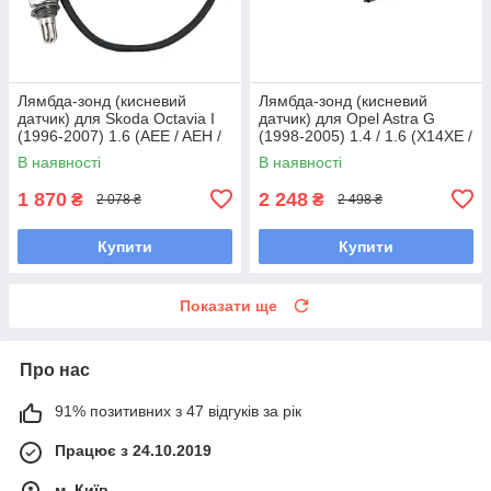
Лямбда-зонд (кисневий
Лямбда-зонд (кисневий
датчик) для Skoda Octavia I
датчик) для Opel Astra G
(1996-2007) 1.6 (AEE / AEH /
(1998-2005) 1.4 / 1.6 (X14XE /
AKL)
Z14XE / X16XEL / Z16XE)
В наявності
В наявності
1 870
2 248
₴
₴
2 078 ₴
2 498 ₴
Купити
Купити
Показати ще
Про нас
91% позитивних з 47 відгуків за рік
Працює з 24.10.2019
м. Київ