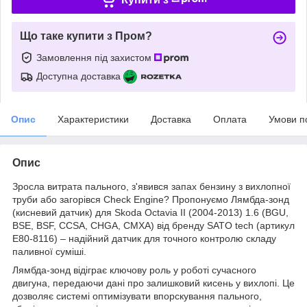
Що таке купити з Пром?
Замовлення під захистом
Доступна доставка
Опис
Характеристики
Доставка
Оплата
Умови п
Опис
Зросла витрата пального, з'явився запах бензину з вихлопної
труби або загорівся Check Engine? Пропонуємо Лямбда-зонд
(кисневий датчик) для Skoda Octavia II (2004-2013) 1.6 (BGU,
BSE, BSF, CCSA, CHGA, CMXA) від бренду SATO tech (артикул
E80-8116) – надійний датчик для точного контролю складу
паливної суміші.
Лямбда-зонд відіграє ключову роль у роботі сучасного
двигуна, передаючи дані про залишковий кисень у вихлопі. Це
дозволяє системі оптимізувати впорскування пального,