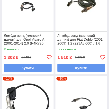
Лямбда-зонд (кисневий
Лямбда-зонд (кисневий
датчик) для Opel Vivaro A
датчик) для Fiat Doblo (2001-
(2001-2014) 2.0 (F4R720,
2009) 1.2 (223A5.000) / 1.6
F4R820)
(182B6.000)
В наявності
В наявності
1 303
1 510
₴
₴
1 448 ₴
1 678 ₴
Купити
Купити
–10%
–10%