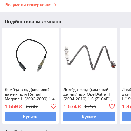
Всі умови повернення
Подібні товари компанії
Лямбда-зонд (кисневий
Лямбда-зонд (кисневий
Лямб
датчик) для Renault
датчик) для Opel Astra H
датч
Megane II (2002-2009) 1.4
(2004-2010) 1.6 (Z16XE1,
I (1
(K4J) / 1.6 (K4M) / 2.0
Z16XEP)
AEH 
1 559
1 574
1 8
₴
₴
1 732 ₴
1 749 ₴
(F4R)
Купити
Купити