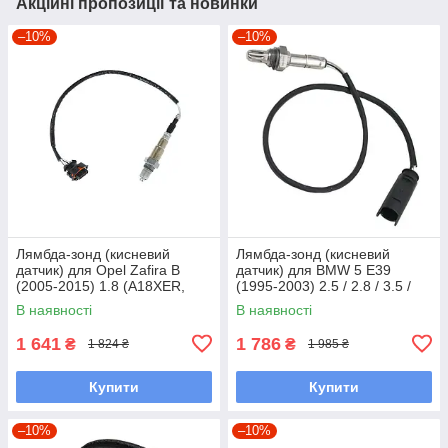
Акційні пропозиції та новинки
–10%
–10%
Лямбда-зонд (кисневий
Лямбда-зонд (кисневий
датчик) для Opel Zafira B
датчик) для BMW 5 E39
(2005-2015) 1.8 (A18XER,
(1995-2003) 2.5 / 2.8 / 3.5 /
Z18XER, A18XEL)
4.4 / 4.9 (M52 / M62 / S62)
В наявності
В наявності
1 641
1 786
₴
₴
1 824 ₴
1 985 ₴
Купити
Купити
–10%
–10%