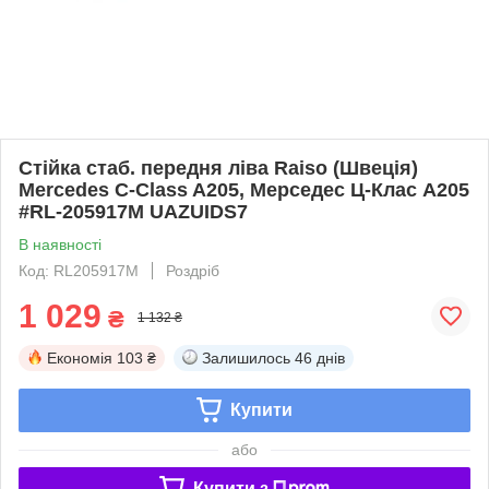
Стійка стаб. передня ліва Raiso (Швеція)
Mercedes C-Class A205, Мерседес Ц-Клас А205
#RL-205917M UAZUIDS7
В наявності
Код: RL205917M
Роздріб
1 029
₴
1 132 ₴
Економія
103 ₴
Залишилось
46 днів
Купити
або
Купити з