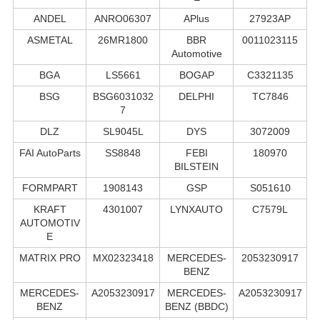
ANDEL
ANRO06307
APlus
27923AP
ASMETAL
26MR1800
BBR
0011023115
Automotive
BGA
LS5661
BOGAP
C3321135
BSG
BSG6031032
DELPHI
TC7846
7
DLZ
SL9045L
DYS
3072009
FAI AutoParts
SS8848
FEBI
180970
BILSTEIN
FORMPART
1908143
GSP
S051610
KRAFT
4301007
LYNXAUTO
C7579L
AUTOMOTIV
E
MATRIX PRO
MX02323418
MERCEDES-
2053230917
BENZ
MERCEDES-
A2053230917
MERCEDES-
A2053230917
BENZ
BENZ (BBDC)