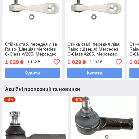
Стійка стаб. передня ліва
Стійка стаб. передня ліва
Стій
Raiso (Швеція) Mercedes
Raiso (Швеція) Mercedes
Rais
C-Class W205, Мерседес
C-Class A205, Мерседес
C-Cl
Ц-Клас Ф205 #RL-
Ц-Клас А205 #RL-
Ц-Кл
1 029
1 029
1 0
₴
₴
1 132 ₴
1 132 ₴
205717M UAZCHJV7
205717M UARRSOM7
205
Купити
Купити
Акційні пропозиції та новинки
–9%
–9%