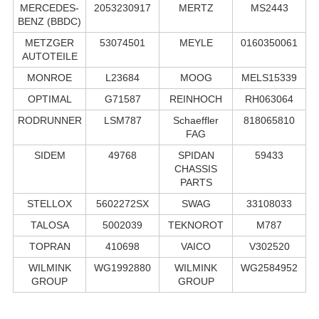
MERCEDES-
2053230917
MERTZ
MS2443
BENZ (BBDC)
METZGER
53074501
MEYLE
0160350061
AUTOTEILE
MONROE
L23684
MOOG
MELS15339
OPTIMAL
G71587
REINHOCH
RH063064
RODRUNNER
LSM787
Schaeffler
818065810
FAG
SIDEM
49768
SPIDAN
59433
CHASSIS
PARTS
STELLOX
5602272SX
SWAG
33108033
TALOSA
5002039
TEKNOROT
M787
TOPRAN
410698
VAICO
V302520
WILMINK
WG1992880
WILMINK
WG2584952
GROUP
GROUP