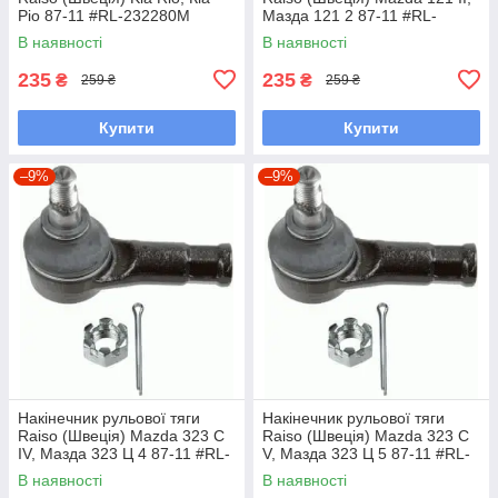
Ріо 87-11 #RL-232280M
Мазда 121 2 87-11 #RL-
UAYINBP7
232280M UAFKHJP7
В наявності
В наявності
235
235
₴
₴
259 ₴
259 ₴
Купити
Купити
–9%
–9%
Накінечник рульової тяги
Накінечник рульової тяги
Raiso (Швеція) Mazda 323 C
Raiso (Швеція) Mazda 323 C
IV, Мазда 323 Ц 4 87-11 #RL-
V, Мазда 323 Ц 5 87-11 #RL-
232280M UAVPCWF7
232280M UAVPCWF7
В наявності
В наявності