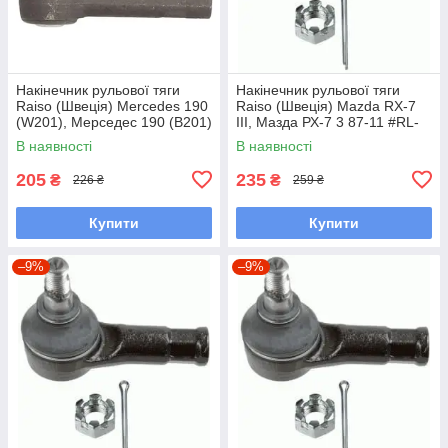
Накінечник рульової тяги
Накінечник рульової тяги
Raiso (Швеція) Mercedes 190
Raiso (Швеція) Mazda RX-7
(W201), Мерседес 190 (В201)
III, Мазда РХ-7 3 87-11 #RL-
82-93 #RL-338110M
232280M UAWSCEN7
В наявності
В наявності
UAGKZRA7
205
235
₴
₴
226 ₴
259 ₴
Купити
Купити
–9%
–9%