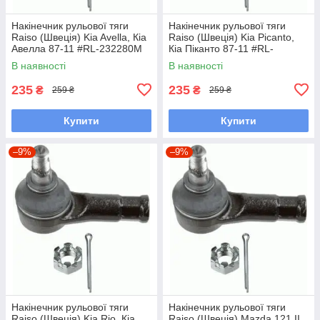
Накінечник рульової тяги
Накінечник рульової тяги
Raiso (Швеція) Kia Avella, Кіа
Raiso (Швеція) Kia Picanto,
Авелла 87-11 #RL-232280M
Кіа Піканто 87-11 #RL-
UALPSKZ7
232280M UAYINBP7
В наявності
В наявності
235
235
₴
₴
259 ₴
259 ₴
Купити
Купити
–9%
–9%
Накінечник рульової тяги
Накінечник рульової тяги
Raiso (Швеція) Kia Rio, Кіа
Raiso (Швеція) Mazda 121 II,