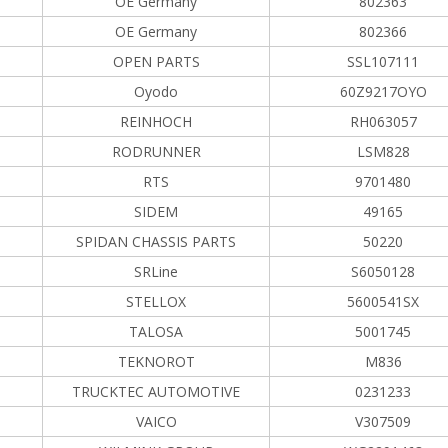
OE Germany
802363
OE Germany
802366
OPEN PARTS
SSL107111
Oyodo
60Z9217OYO
REINHOCH
RH063057
RODRUNNER
LSM828
RTS
9701480
SIDEM
49165
SPIDAN CHASSIS PARTS
50220
SRLine
S6050128
STELLOX
5600541SX
TALOSA
5001745
TEKNOROT
M836
TRUCKTEC AUTOMOTIVE
0231233
VAICO
V307509