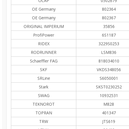
OCAP
0502679
OE Germany
802364
OE Germany
802367
ORIGINAL IMPERIUM
35856
ProfiPower
6S1187
RIDEX
3229S0253
RODRUNNER
LSM836
Schaeffler FAG
818034010
SKF
VKDS348056
SRLine
S6050001
Stark
SKST0230252
SWAG
10932531
TEKNOROT
M828
TOPRAN
401347
TRW
JTS619