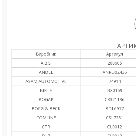
АРТИК
Виробник
Артикул
A.B.S.
260605
ANDEL
ANRO02436
ASAM AUTOMOTIVE
74914
BIRTH
BX0169
BOGAP
C3321136
BORG & BECK
BDL6977
COMLINE
CSL7281
CTR
CL0012
DLZ
SL9042