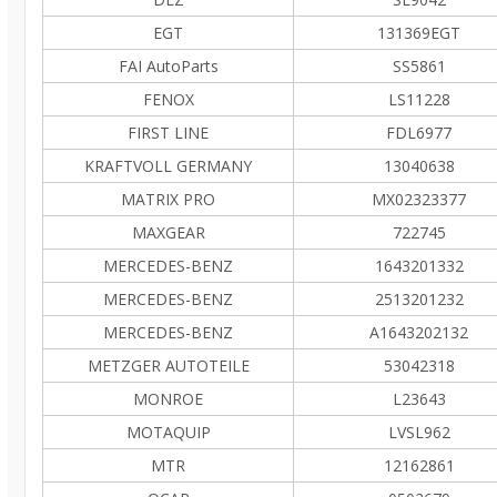
EGT
131369EGT
FAI AutoParts
SS5861
FENOX
LS11228
FIRST LINE
FDL6977
KRAFTVOLL GERMANY
13040638
MATRIX PRO
MX02323377
MAXGEAR
722745
MERCEDES-BENZ
1643201332
MERCEDES-BENZ
2513201232
MERCEDES-BENZ
A1643202132
METZGER AUTOTEILE
53042318
MONROE
L23643
MOTAQUIP
LVSL962
MTR
12162861