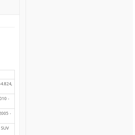
4.824,
010 -
2005 -
. SUV