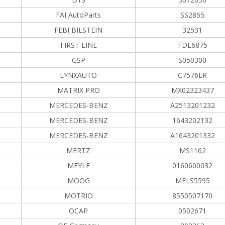
FAI AutoParts
SS2855
FEBI BILSTEIN
32531
FIRST LINE
FDL6875
GSP
S050300
LYNXAUTO
C7576LR
MATRIX PRO
MX02323437
MERCEDES-BENZ
A2513201232
MERCEDES-BENZ
1643202132
MERCEDES-BENZ
A1643201332
MERTZ
MS1162
MEYLE
0160600032
MOOG
MELS5595
MOTRIO
8550507170
OCAP
0502671