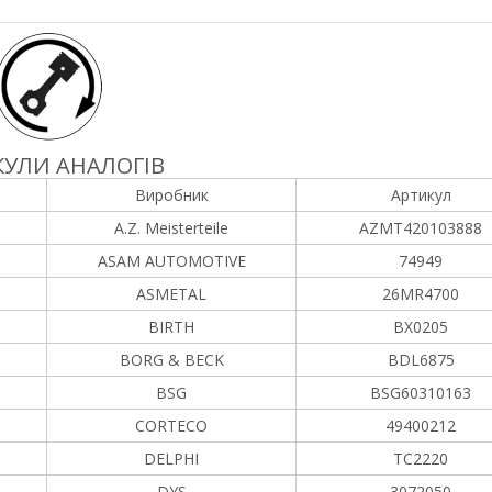
УЛИ АНАЛОГІВ
Виробник
Артикул
A.Z. Meisterteile
AZMT420103888
ASAM AUTOMOTIVE
74949
ASMETAL
26MR4700
BIRTH
BX0205
BORG & BECK
BDL6875
BSG
BSG60310163
CORTECO
49400212
DELPHI
TC2220
DYS
3072050