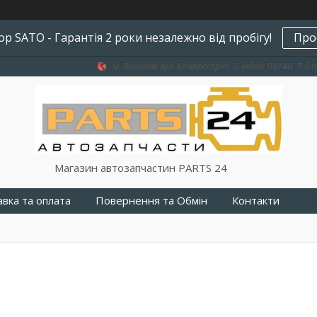
р SATO - Гарантія 2 роки незалежно від пробігу!
Про
м. Вишневе вул. Компресорна 3, індекс 08140, 7-й п
Магазин автозапчастин PARTS 24
вка та оплата
Повернення та Обмін
Контакти