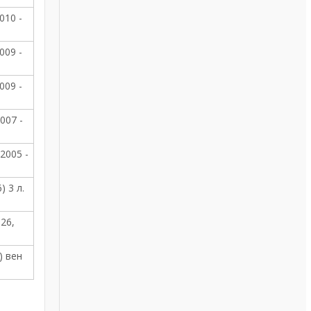
010 -
009 -
009 -
2007 -
 2005 -
) 3 л.
026,
) вен