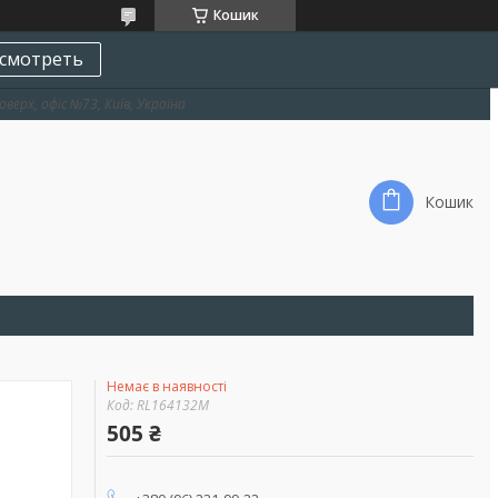
Кошик
смотреть
оверх, офіс №73, Київ, Україна
Кошик
Немає в наявності
Код:
RL164132M
505 ₴