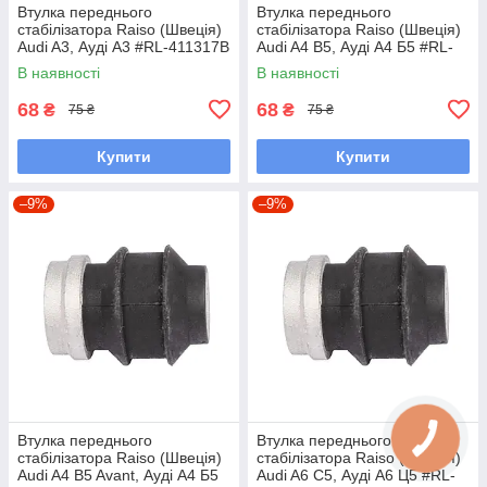
Втулка переднього
Втулка переднього
стабілізатора Raiso (Швеція)
стабілізатора Raiso (Швеція)
Audi A3, Ауді А3 #RL-411317B
Audi A4 B5, Ауді А4 Б5 #RL-
UAHPZIJ7
411317B UAKKOAX7
В наявності
В наявності
68
68
₴
₴
75 ₴
75 ₴
Купити
Купити
–9%
–9%
Втулка переднього
Втулка переднього
стабілізатора Raiso (Швеція)
стабілізатора Raiso (Швеція)
Audi A4 B5 Avant, Ауді А4 Б5
Audi A6 C5, Ауді А6 Ц5 #RL-