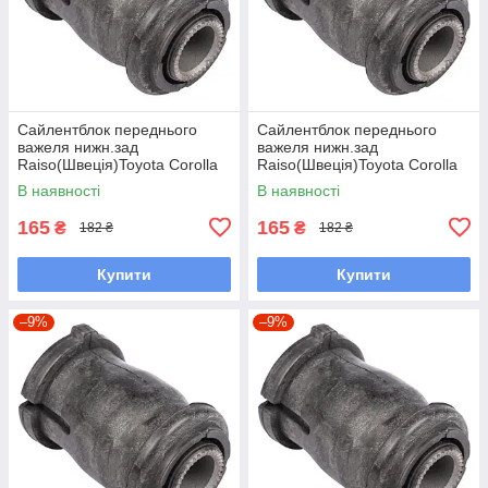
Сайлентблок переднього
Сайлентблок переднього
важеля нижн.зад
важеля нижн.зад
Raiso(Швеція)Toyota Corolla
Raiso(Швеція)Toyota Corolla
Compact,Тойота
Liftback,Тойота Корола#RL-
В наявності
В наявності
Королла#RL-486120H
486120H UAQBDMH7
UAQBDMH7
165
165
₴
₴
182 ₴
182 ₴
Купити
Купити
–9%
–9%