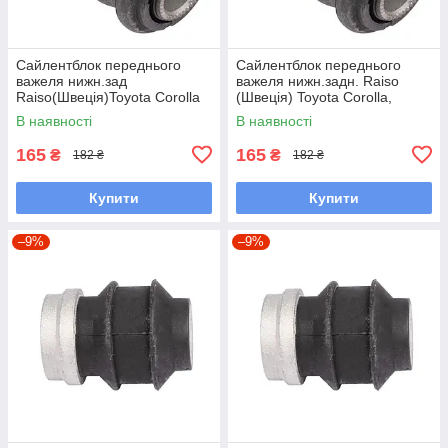
Сайлентблок переднього
Сайлентблок переднього
важеля нижн.зад
важеля нижн.задн. Raiso
Raiso(Швеція)Toyota Corolla
(Швеція) Toyota Corolla,
Station Wagon, Королла#RL-
Тойота Королла #RL-
В наявності
В наявності
486120H UAUVYGN7
486120H UAMCXAB7
165
165
₴
₴
182 ₴
182 ₴
Купити
Купити
–9%
–9%