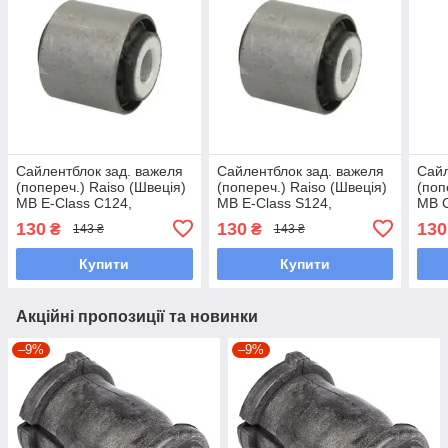
Сайлентблок зад. важеля
Сайлентблок зад. важеля
Сайл
(попереч.) Raiso (Швеція)
(попереч.) Raiso (Швеція)
(поп
MB E-Class C124,
MB E-Class S124,
MB C
Мерседес Е-клас Ц124
Мерседес Е-клас С124
Мер
130
130
130
₴
₴
143 ₴
143 ₴
#RL-124465M UADEDNX7
#RL-124465M
#RL
UAGOWNU7
Купити
Купити
Акційні пропозиції та новинки
–9%
–9%