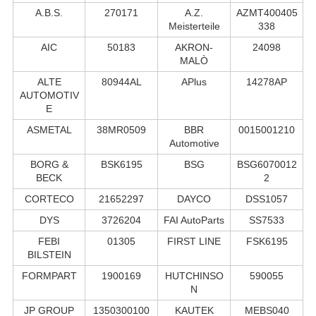
A.B.S.
270171
A.Z.
AZMT400405
Meisterteile
338
AIC
50183
AKRON-
24098
MALÒ
ALTE
80944AL
APlus
14278AP
AUTOMOTIV
E
ASMETAL
38MR0509
BBR
0015001210
Automotive
BORG &
BSK6195
BSG
BSG6070012
BECK
2
CORTECO
21652297
DAYCO
DSS1057
DYS
3726204
FAI AutoParts
SS7533
FEBI
01305
FIRST LINE
FSK6195
BILSTEIN
FORMPART
1900169
HUTCHINSO
590055
N
JP GROUP
1350300100
KAUTEK
MEBS040