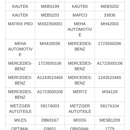
KAUTEK
MEBS199
KAUTEK
MEBS202
KAUTEK
MEBS203
MAPCO
33836
MATRIX PRO
MX02350001
MEHA
MH42003
AUTOMOTIV
E
MEHA
MH42003K
MERCEDES-
1723500206
AUTOMOTIV
BENZ
E
MERCEDES-
1723500106
MERCEDES-
A1723500106
BENZ
BENZ
MERCEDES-
A1243523465
MERCEDES-
1243523465
BENZ
BENZ
MERCEDES-
A1723500206
MERTZ
MS4128
BENZ
METZGER
58174003
METZGER
58174104
AUTOTEILE
AUTOTEILE
MILES
DB69167
MOOG
MESB1209
OPTIMAL
G9651
ORIGINAL
1779