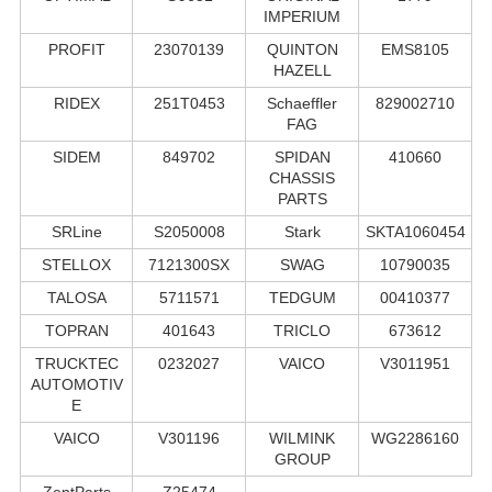
IMPERIUM
PROFIT
23070139
QUINTON
EMS8105
HAZELL
RIDEX
251T0453
Schaeffler
829002710
FAG
SIDEM
849702
SPIDAN
410660
CHASSIS
PARTS
SRLine
S2050008
Stark
SKTA1060454
STELLOX
7121300SX
SWAG
10790035
TALOSA
5711571
TEDGUM
00410377
TOPRAN
401643
TRICLO
673612
TRUCKTEC
0232027
VAICO
V3011951
AUTOMOTIV
E
VAICO
V301196
WILMINK
WG2286160
GROUP
ZentParts
Z25474