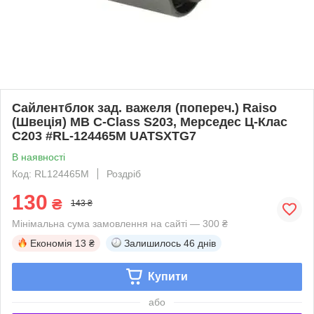
Сайлентблок зад. важеля (попереч.) Raiso
(Швеція) MB C-Class S203, Мерседес Ц-Клас
С203 #RL-124465M UATSXTG7
В наявності
Код: RL124465M
Роздріб
130
₴
143 ₴
Мінімальна сума замовлення на сайті — 300 ₴
Економія
13 ₴
Залишилось
46 днів
Купити
або