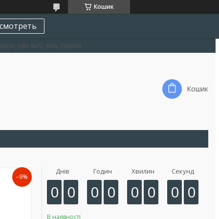
Кошик
смотреть
оверх, офіс №73, Київ, Україна
Кошик
Днів
Годин
Хвилин
Секунд
–9%
0
0
0
0
0
0
0
0
В наявності