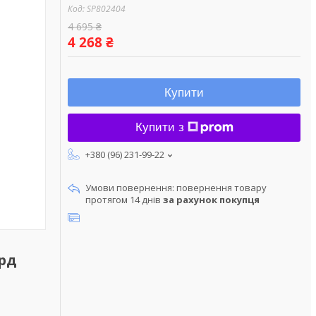
Код:
SP802404
4 695 ₴
4 268 ₴
Купити
Купити з
+380 (96) 231-99-22
повернення товару
протягом 14 днів
за рахунок покупця
орд