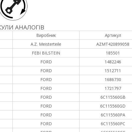
УЛИ АНАЛОГІВ
Виробник
Артикул
A.Z. Meisterteile
AZMT420899058
FEBI BILSTEIN
185501
FORD
1482246
FORD
1512711
FORD
1686730
FORD
1721797
FORD
6C115560GB
FORD
6C115560GD
FORD
6C115560PA
FORD
6C115560PC