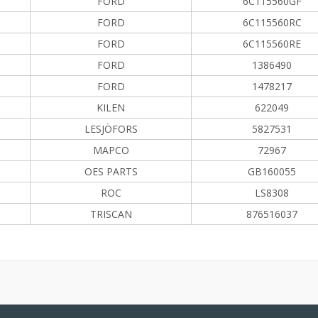
FORD
6C115560GF
FORD
6C115560RC
FORD
6C115560RE
FORD
1386490
FORD
1478217
KILEN
622049
LESJÖFORS
5827531
MAPCO
72967
OES PARTS
GB160055
ROC
LS8308
TRISCAN
876516037