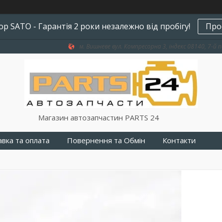
р SATO - Гарантія 2 роки незалежно від пробігу!
Про
м. Вишневе вул. Компресорна 3, індекс 08140, 7-й п
Магазин автозапчастин PARTS 24
вка та оплата
Повернення та Обмін
Контакти