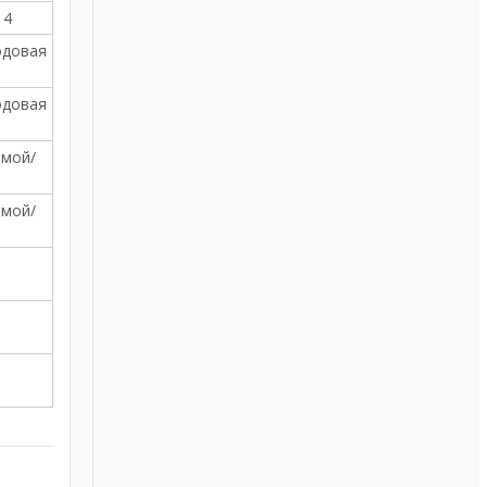
14
одовая
одовая
рмой/
рмой/