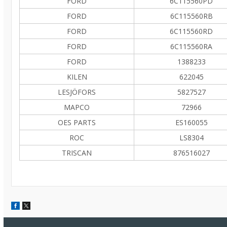
FORD
6C115560PD
FORD
6C115560RB
FORD
6C115560RD
FORD
6C115560RA
FORD
1388233
KILEN
622045
LESJÖFORS
5827527
MAPCO
72966
OES PARTS
ES160055
ROC
LS8304
TRISCAN
876516027