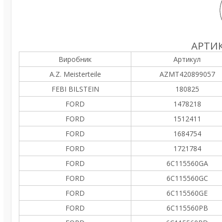
АРТИК
Виробник
Артикул
A.Z. Meisterteile
AZMT420899057
FEBI BILSTEIN
180825
FORD
1478218
FORD
1512411
FORD
1684754
FORD
1721784
FORD
6C115560GA
FORD
6C115560GC
FORD
6C115560GE
FORD
6C115560PB