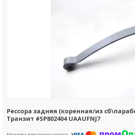
Рессора задняя (коренная/из сб\парабол
Транзит #SP802404 UAAUFNJ7