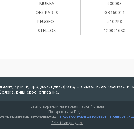
MUBEA
900003
OES PARTS
GB160011
PEUGEOT
5102P8
STELLOX
1200216SX
агазин, купить, продажа, цена, фото, стоимость, автозапчасти, 
 боярка, вишневое, описание,
Сайт створений на маркетплейсі
Prom.ua
Продавець на Bigl.ua
"PARTS 24" - Інтернет-магазин автозапчастин |
Поскаржитися на контент
|
Політика кон
Select Language
▼