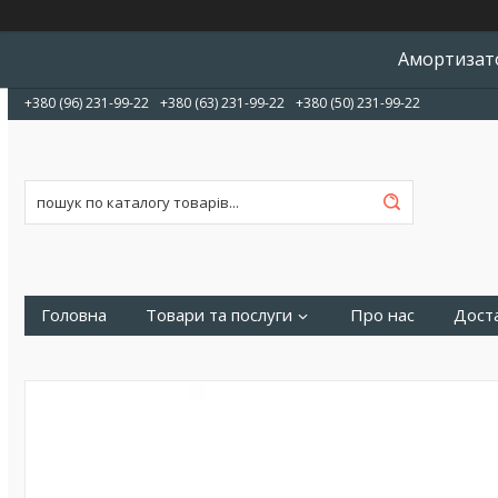
Амортизато
+380 (96) 231-99-22
+380 (63) 231-99-22
+380 (50) 231-99-22
Головна
Товари та послуги
Про нас
Доста