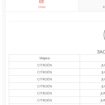
Опис
Х
ЗА
Марка
CITROËN
JU
CITROËN
JU
CITROËN
JU
CITROËN
JU
CITROËN
JU
CITROËN
JU