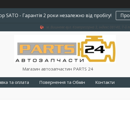
р SATO - Гарантія 2 роки незалежно від пробігу!
Про
м. Вишневе вул. Компресорна 3, індекс 08140, 7-й п
Магазин автозапчастин PARTS 24
вка та оплата
Повернення та Обмін
Контакти