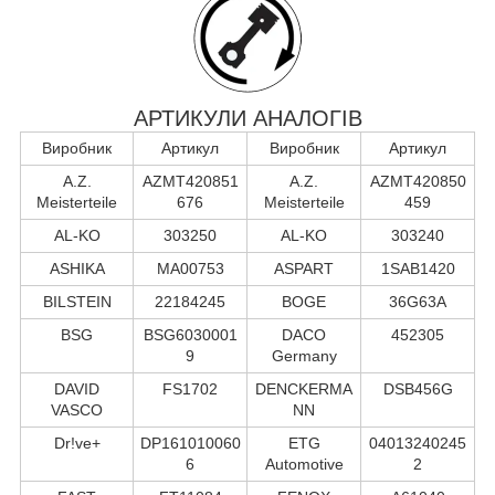
АРТИКУЛИ АНАЛОГІВ
Виробник
Артикул
Виробник
Артикул
A.Z.
AZMT420851
A.Z.
AZMT420850
Meisterteile
676
Meisterteile
459
AL-KO
303250
AL-KO
303240
ASHIKA
MA00753
ASPART
1SAB1420
BILSTEIN
22184245
BOGE
36G63A
BSG
BSG6030001
DACO
452305
9
Germany
DAVID
FS1702
DENCKERMA
DSB456G
VASCO
NN
Dr!ve+
DP161010060
ETG
04013240245
6
Automotive
2