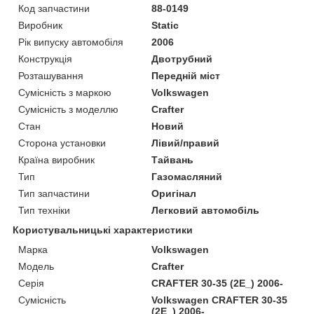
Код запчастини
88-0149
Виробник
Static
Рік випуску автомобіля
2006
Конструкція
Двотрубний
Розташування
Передній міст
Сумісність з маркою
Volkswagen
Сумісність з моделлю
Crafter
Стан
Новий
Сторона установки
Лівий/правий
Країна виробник
Тайвань
Тип
Газомасляний
Тип запчастини
Оригінал
Тип техніки
Легковий автомобіль
Користувальницькі характеристики
Марка
Volkswagen
Мoдель
Crafter
Серія
CRAFTER 30-35 (2E_) 2006-
Сумісність
Volkswagen CRAFTER 30-35
(2E_) 2006-