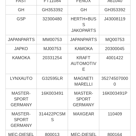
FAST
FT11084
FENOX
A61040
GH
GH353392
GH
GH353392
GSP
32300480
HERTH+BUS
J43008119
S
JAKOPARTS
JAPANPARTS
MM00753
JAPANPARTS
MQ00753
JAPKO
MJ00753
KAMOKA
20300045
KAMOKA
20331254
KRAFT
4001422
AUTOMOTIV
E
LYNXAUTO
G32595LR
MAGNETI
35274507000
MARELLI
0
MASTER-
16K003491
MASTER-
16K003491P
SPORT
SPORT
GERMANY
GERMANY
MASTER-
314422PCSM
MAXGEAR
110409
SPORT
S
GERMANY
MEC-DIESEL
800013
MEC-DIESEL
800164