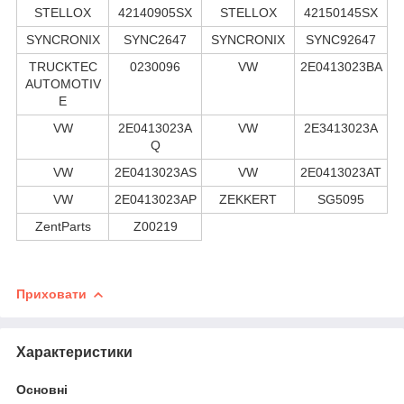
STELLOX
42140905SX
STELLOX
42150145SX
SYNCRONIX
SYNC2647
SYNCRONIX
SYNC92647
TRUCKTEC
0230096
VW
2E0413023BA
AUTOMOTIV
E
VW
2E0413023A
VW
2E3413023A
Q
VW
2E0413023AS
VW
2E0413023AT
VW
2E0413023AP
ZEKKERT
SG5095
ZentParts
Z00219
Приховати
Характеристики
Основні