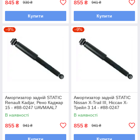
845
855
₴
₴
930 ₴
941 ₴
Купити
Купити
–9%
–9%
Амортизатор задній STATIC
Амортизатор задній STATIC
Renault Kadjar, Рено Каджар
Nissan X-Trail III, Ніссан Х-
15 - #88-0247 UAVMAAL7
Трейл 3 14 - #88-0247
UAVMAAL7
В наявності
В наявності
855
855
₴
₴
941 ₴
941 ₴
Купити
Купити