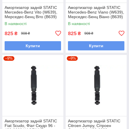
Амортизатор задній STATIC
Амортизатор задній STATIC
Mercedes-Benz Vito (W639),
Mercedes-Benz Viano (W639),
Мерседес-Бенц Віто (В639)
Мерседес-Бенц Віано (В639)
#88-0186 UAXRFEP7
#88-0186 UAXRFEP7
В наявності
В наявності
825
825
₴
₴
908 ₴
908 ₴
Купити
Купити
–9%
–9%
Амортизатор задній STATIC
Амортизатор задній STATIC
Fiat Scudo, Фіат Скудо 96 -
Citroen Jumpy, Сітроен