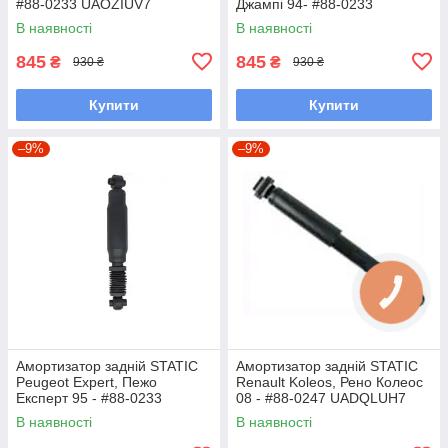
#88-0233 UAOZIUV7
Джампі 94- #88-0233
UAXDWSU7
В наявності
В наявності
845
845
₴
₴
930 ₴
930 ₴
Купити
Купити
–9%
–9%
Амортизатор задній STATIC
Амортизатор задній STATIC
Peugeot Expert, Пежо
Renault Koleos, Рено Колеос
Експерт 95 - #88-0233
08 - #88-0247 UADQLUH7
UATHITP7
В наявності
В наявності