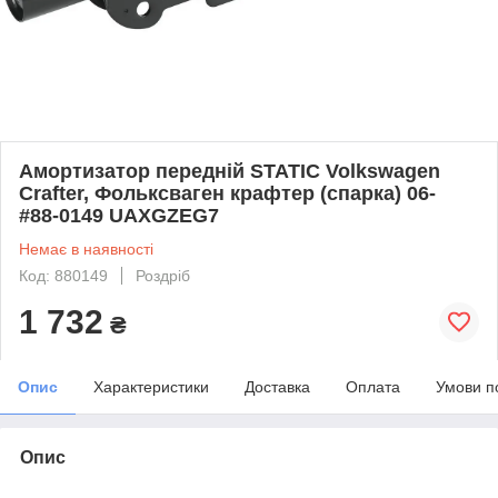
Амортизатор передній STATIC Volkswagen
Crafter, Фольксваген крафтер (спарка) 06-
#88-0149 UAXGZEG7
Немає в наявності
Код: 880149
Роздріб
1 732
₴
Опис
Характеристики
Доставка
Оплата
Умови п
Опис