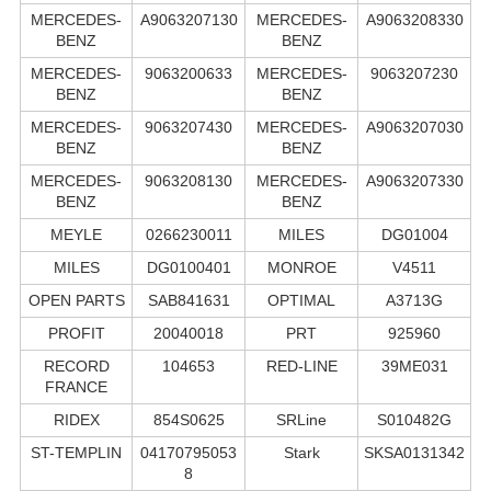
MERCEDES-
A9063207130
MERCEDES-
A9063208330
BENZ
BENZ
MERCEDES-
9063200633
MERCEDES-
9063207230
BENZ
BENZ
MERCEDES-
9063207430
MERCEDES-
A9063207030
BENZ
BENZ
MERCEDES-
9063208130
MERCEDES-
A9063207330
BENZ
BENZ
MEYLE
0266230011
MILES
DG01004
MILES
DG0100401
MONROE
V4511
OPEN PARTS
SAB841631
OPTIMAL
A3713G
PROFIT
20040018
PRT
925960
RECORD
104653
RED-LINE
39ME031
FRANCE
RIDEX
854S0625
SRLine
S010482G
ST-TEMPLIN
04170795053
Stark
SKSA0131342
8