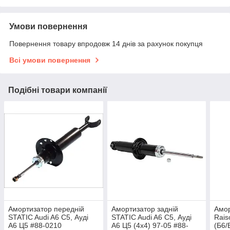
Умови повернення
Повернення товару впродовж 14 днів за рахунок покупця
Всі умови повернення
Подібні товари компанії
Амортизатор передній
Амортизатор задній
Амор
STATIC Audi A6 C5, Ауді
STATIC Audi A6 C5, Ауді
Rais
А6 Ц5 #88-0210
А6 Ц5 (4х4) 97-05 #88-
(Б6/