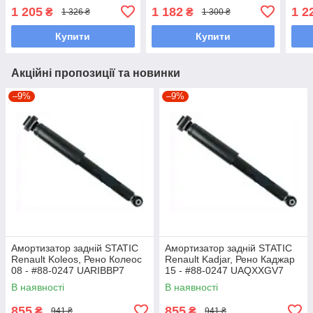
UAVFZVV7
0267 UAPPWWW7
--> 
1 205
1 182
1 2
₴
₴
1 326 ₴
1 300 ₴
UAX
Купити
Купити
Акційні пропозиції та новинки
–9%
–9%
Амортизатор задній STATIC
Амортизатор задній STATIC
Renault Koleos, Рено Колеос
Renault Kadjar, Рено Каджар
08 - #88-0247 UARIBBP7
15 - #88-0247 UAQXXGV7
В наявності
В наявності
855
855
₴
₴
941 ₴
941 ₴