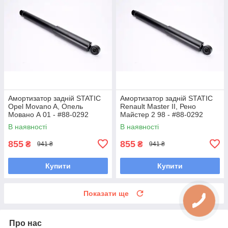
Амортизатор задній STATIC
Амортизатор задній STATIC
Opel Movano A, Опель
Renault Master II, Рено
Мовано А 01 - #88-0292
Майстер 2 98 - #88-0292
UANBSLE7
UAKFBRU7
В наявності
В наявності
855
855
₴
₴
941 ₴
941 ₴
Купити
Купити
Показати ще
Про нас