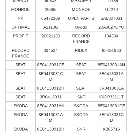
MAPCO
40803
MAXGEAR
111184
MONROE
26665
MONROE
G2248
NK
65472109
OPEN PARTS
SAB807031
OPTIMAL
A2110G
Oyodo
20A9027OYO
PROFIT
20021180
RECORD
104534
FRANCE
RECORD
334534
RIDEX
854S1933
FRANCE
SEAT
8E0413031CE
SEAT
8E0413031AN
SEAT
8E0413031C
SEAT
8E0413031A
D
M
SEAT
8E0413031BH
SEAT
3R0413031A
SEAT
3R0413031
SKF
VKDP33111T
SKODA
8E0413031AN
SKODA
8E0413031CE
SKODA
8E0413031A
SKODA
8E0413031C
M
D
SKODA
8E0413031BH
SNR
KB65716