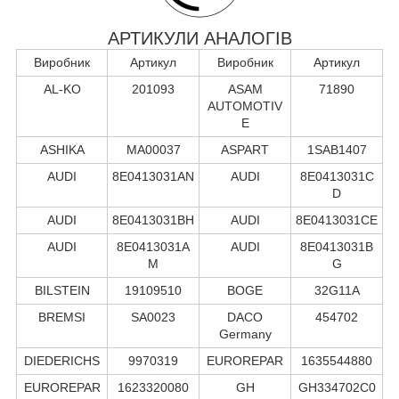
АРТИКУЛИ АНАЛОГІВ
Виробник
Артикул
Виробник
Артикул
AL-KO
201093
ASAM
71890
AUTOMOTIV
E
ASHIKA
MA00037
ASPART
1SAB1407
AUDI
8E0413031AN
AUDI
8E0413031C
D
AUDI
8E0413031BH
AUDI
8E0413031CE
AUDI
8E0413031A
AUDI
8E0413031B
M
G
BILSTEIN
19109510
BOGE
32G11A
BREMSI
SA0023
DACO
454702
Germany
DIEDERICHS
9970319
EUROREPAR
1635544880
EUROREPAR
1623320080
GH
GH334702C0