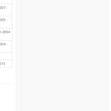
007 -
005 -
л 2004
004 -
015