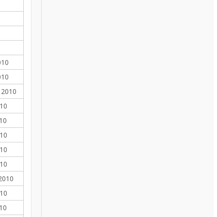
010
010
- 2010
010
010
010
010
010
 2010
010
010