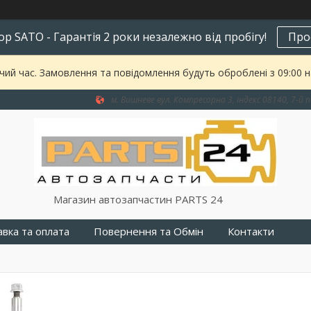
р SATO - Гарантія 2 роки незалежно від пробігу!
Про
чий час. Замовлення та повідомлення будуть оброблені з 09:00 
м. Вишневе вул. Компресорна 3, індекс 08140, 7-й п
Магазин автозапчастин PARTS 24
вка та оплата
Повернення та Обмін
Контакти