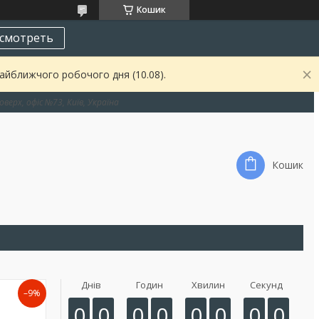
Кошик
смотреть
найближчого робочого дня (10.08).
оверх, офіс №73, Київ, Україна
Кошик
Днів
Годин
Хвилин
Секунд
–9%
0
0
0
0
0
0
0
0