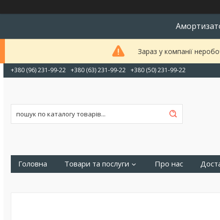
Амортизато
Зараз у компанії неробо
+380 (96) 231-99-22
+380 (63) 231-99-22
+380 (50) 231-99-22
Головна
Товари та послуги
Про нас
Доста