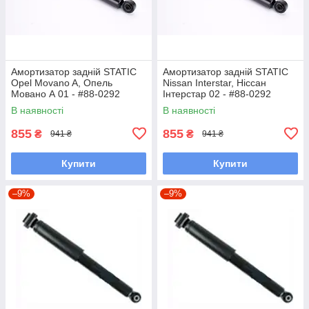
Амортизатор задній STATIC
Амортизатор задній STATIC
Opel Movano A, Опель
Nissan Interstar, Ніссан
Мовано А 01 - #88-0292
Інтерстар 02 - #88-0292
UANBSLE7
UABJPET7
В наявності
В наявності
855
855
₴
₴
941 ₴
941 ₴
Купити
Купити
–9%
–9%