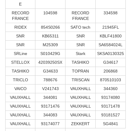
E
RECORD
104598
RECORD
334598
FRANCE
FRANCE
RIDEX
854S0266
SATO tech
21945FL
SNR
KB65311
SNR
KBLF41800
SNR
M25309
SNR
SA6584024L
SRLine
S010429G
Stark
SKSA0130325
STELLOX
42039250SX
TASHIKO
G34617
TASHIKO
G34633
TOPRAN
206868
TRICLO
788676
TRISCAN
870510103
VAICO
V241743
VAUXHALL
344360
VAUXHALL
344081
VAUXHALL
93174080
VAUXHALL
93171476
VAUXHALL
93171478
VAUXHALL
344083
VAUXHALL
93181527
VAUXHALL
93174077
ZEKKERT
SG4841