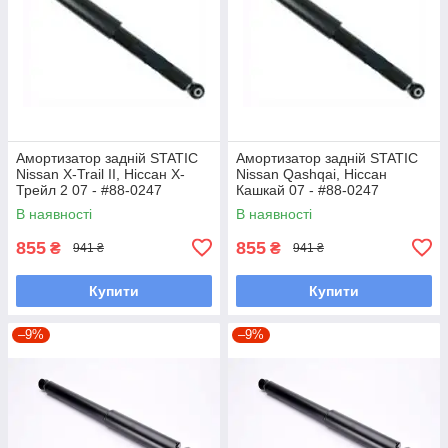
Амортизатор задній STATIC
Амортизатор задній STATIC
Nissan X-Trail II, Ніссан Х-
Nissan Qashqai, Ніссан
Трейл 2 07 - #88-0247
Кашкай 07 - #88-0247
UAHCSOI7
UAZUANS7
В наявності
В наявності
855
855
₴
₴
941 ₴
941 ₴
Купити
Купити
–9%
–9%