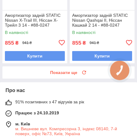
Амортизатор задній STATIC
Амортизатор задній STATIC
Nissan X-Trail III, Ніссан Х-
Nissan Qashqai II, Ніссан
Трейл 3 14 - #88-0247
Кашкай 2 14 - #88-0247
UAQXXGV7
UAZUANS7
В наявності
В наявності
855
855
₴
₴
941 ₴
941 ₴
Купити
Купити
Показати ще
Про нас
91% позитивних з 47 відгуків за рік
Працює з 24.10.2019
м. Київ
м. Вишневе вул. Компресорна 3, індекс 08140, 7-й
поверх, офіс №73, Київ, Україна