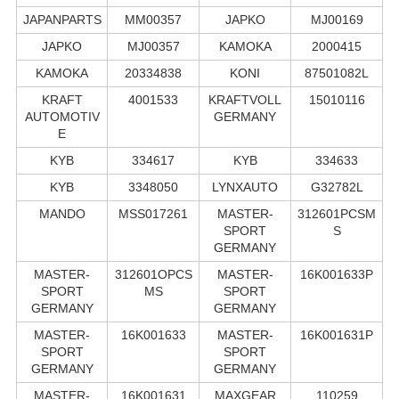
JAPANPARTS
MM00357
JAPKO
MJ00169
JAPKO
MJ00357
KAMOKA
2000415
KAMOKA
20334838
KONI
87501082L
KRAFT
4001533
KRAFTVOLL
15010116
AUTOMOTIV
GERMANY
E
KYB
334617
KYB
334633
KYB
3348050
LYNXAUTO
G32782L
MANDO
MSS017261
MASTER-
312601PCSM
SPORT
S
GERMANY
MASTER-
312601OPCS
MASTER-
16K001633P
SPORT
MS
SPORT
GERMANY
GERMANY
MASTER-
16K001633
MASTER-
16K001631P
SPORT
SPORT
GERMANY
GERMANY
MASTER-
16K001631
MAXGEAR
110259