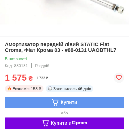
Амортизатор передній лівий STATIC Fiat
Croma, Фіат Крома 03 - #88-0131 UAOBTHL7
В наявності
Код: 880131
Роздріб
1 575
₴
1 733 ₴
Економія
158 ₴
Залишилось
46 днів
Купити
або
Купити з