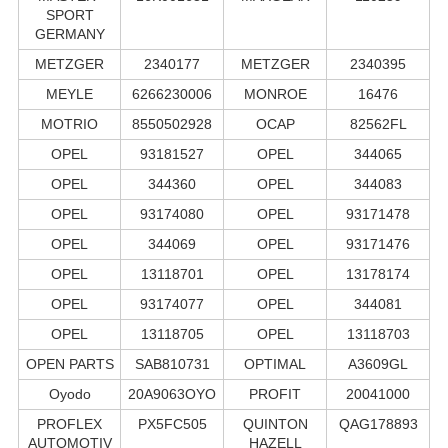
SPORT
GERMANY
METZGER
2340177
METZGER
2340395
MEYLE
6266230006
MONROE
16476
MOTRIO
8550502928
OCAP
82562FL
OPEL
93181527
OPEL
344065
OPEL
344360
OPEL
344083
OPEL
93174080
OPEL
93171478
OPEL
344069
OPEL
93171476
OPEL
13118701
OPEL
13178174
OPEL
93174077
OPEL
344081
OPEL
13118705
OPEL
13118703
OPEN PARTS
SAB810731
OPTIMAL
A3609GL
Oyodo
20A9063OYO
PROFIT
20041000
PROFLEX
PX5FC505
QUINTON
QAG178893
AUTOMOTIV
HAZELL