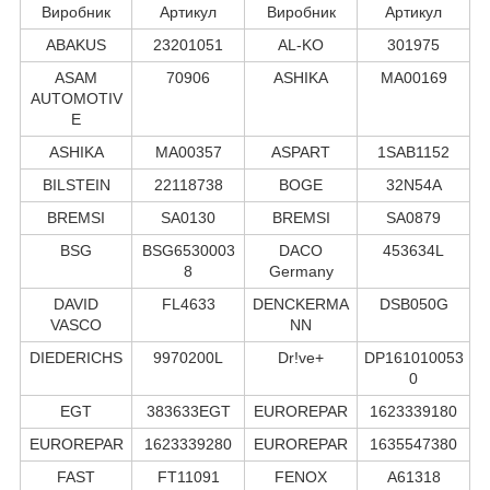
Виробник
Артикул
Виробник
Артикул
ABAKUS
23201051
AL-KO
301975
ASAM
70906
ASHIKA
MA00169
AUTOMOTIV
E
ASHIKA
MA00357
ASPART
1SAB1152
BILSTEIN
22118738
BOGE
32N54A
BREMSI
SA0130
BREMSI
SA0879
BSG
BSG6530003
DACO
453634L
8
Germany
DAVID
FL4633
DENCKERMA
DSB050G
VASCO
NN
DIEDERICHS
9970200L
Dr!ve+
DP161010053
0
EGT
383633EGT
EUROREPAR
1623339180
EUROREPAR
1623339280
EUROREPAR
1635547380
FAST
FT11091
FENOX
A61318