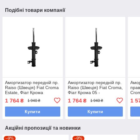
Подібні товари компанії
Амортизатор передній пр.
Амортизатор передній пр.
Амор
Raiso (Швеція) Fiat Croma
Raiso (Швеція) Fiat Croma,
прав
Estate, Фіат Крома
Фіат Крома 05 -
Crom
Універсал 05 - #ST602312
#ST602312 UABQOPO7
#88
1 764
1 764
1 5
₴
₴
1 940 ₴
1 940 ₴
UABQOPO7
Купити
Купити
Акційні пропозиції та новинки
–9%
–9%