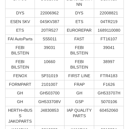
NN
DYS
22006962
DYS
22008821
ESEN SKV
04SKV387
ETS
04TR219
ETS
20TR527
EUROREPAR
1689110080
FAI AutoParts
SS5011
FAST
FT16107
FEBI
39031
FEBI
39041
BILSTEIN
BILSTEIN
FEBI
10660
FEBI
38997
BILSTEIN
BILSTEIN
FENOX
SP31019
FIRST LINE
FTR4183
FORMPART
2101007
FRAP
F1626
GH
GH503700
GH
GH533707H
GH
GH533708V
GSP
S070106
HERTH+BUS
J4830853
IAP QUALITY
60452060
S
PARTS
JAKOPARTS