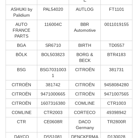
ASHUKI by
PAL54020
AUTLOG
FT1101
Palidium
AUTO
116004C
BBR
0011019155
FRANCE
Automotive
PARTS
BGA
SR6710
BIRTH
TD0557
BÖLK
BOL503823
BORG &
BTR4183
BECK
BSG
BSG7031003
CITROËN
381731
1
CITROËN
381742
CITROËN
9458084280
CITROËN
9471000665
CITROËN
9471007565
CITROËN
1607316380
COMLINE
CTR1003
COMLINE
CTR2003
CORTECO
49398942
CTR
CE0608R
DACO
TR2800R
Germany
DAYCO
DSS1081
DENCKERMA
D130028