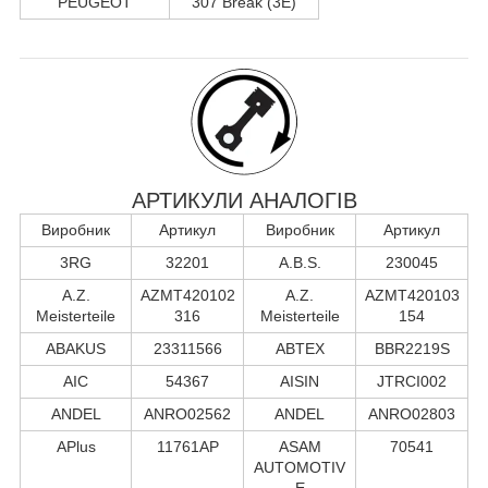
PEUGEOT
307 Break (3E)
АРТИКУЛИ АНАЛОГІВ
Виробник
Артикул
Виробник
Артикул
3RG
32201
A.B.S.
230045
A.Z.
AZMT420102
A.Z.
AZMT420103
Meisterteile
316
Meisterteile
154
ABAKUS
23311566
ABTEX
BBR2219S
AIC
54367
AISIN
JTRCI002
ANDEL
ANRO02562
ANDEL
ANRO02803
APlus
11761AP
ASAM
70541
AUTOMOTIV
E