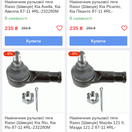
Накінечник рульової тяги
Накінечник рульової тяги
Raiso (Швеція) Kia Avella, Кіа
Raiso (Швеція) Kia Picanto,
Авелла 87-11 #RL-232280M
Кіа Піканто 87-11 #RL-
UALPSKZ7
232280M UAYINBP7
В наявності
В наявності
235
235
₴
₴
259 ₴
259 ₴
Купити
Купити
–9%
–9%
Накінечник рульової тяги
Накінечник рульової тяги
Raiso (Швеція) Kia Rio, Кіа
Raiso (Швеція) Mazda 121 II,
Ріо 87-11 #RL-232280M
Мазда 121 2 87-11 #RL-
UAYINBP7
232280M UAFKHJP7