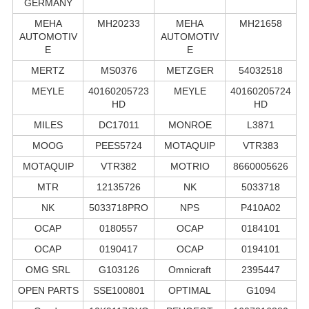
GERMANY
MEHA
MH20233
MEHA
MH21658
AUTOMOTIV
AUTOMOTIV
E
E
MERTZ
MS0376
METZGER
54032518
MEYLE
40160205723
MEYLE
40160205724
HD
HD
MILES
DC17011
MONROE
L3871
MOOG
PEES5724
MOTAQUIP
VTR383
MOTAQUIP
VTR382
MOTRIO
8660005626
MTR
12135726
NK
5033718
NK
5033718PRO
NPS
P410A02
OCAP
0180557
OCAP
0184101
OCAP
0190417
OCAP
0194101
OMG SRL
G103126
Omnicraft
2395447
OPEN PARTS
SSE100801
OPTIMAL
G1094