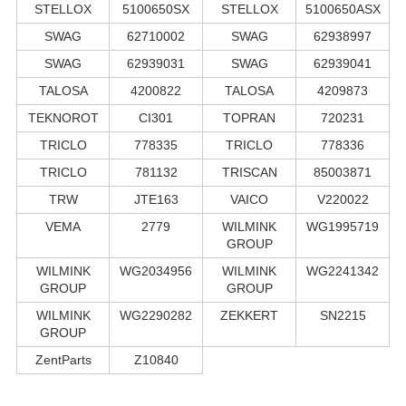
STELLOX
5100650SX
STELLOX
5100650ASX
SWAG
62710002
SWAG
62938997
SWAG
62939031
SWAG
62939041
TALOSA
4200822
TALOSA
4209873
TEKNOROT
CI301
TOPRAN
720231
TRICLO
778335
TRICLO
778336
TRICLO
781132
TRISCAN
85003871
TRW
JTE163
VAICO
V220022
VEMA
2779
WILMINK
WG1995719
GROUP
WILMINK
WG2034956
WILMINK
WG2241342
GROUP
GROUP
WILMINK
WG2290282
ZEKKERT
SN2215
GROUP
ZentParts
Z10840