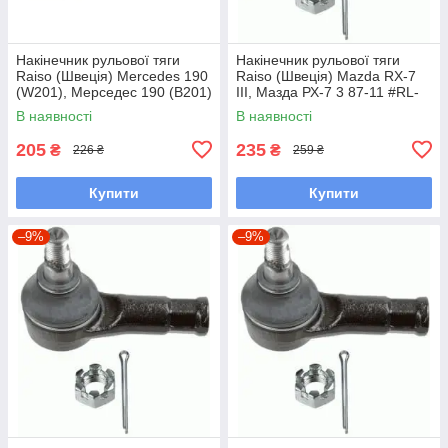
Накінечник рульової тяги
Накінечник рульової тяги
Raiso (Швеція) Mercedes 190
Raiso (Швеція) Mazda RX-7
(W201), Мерседес 190 (В201)
III, Мазда РХ-7 3 87-11 #RL-
82-93 #RL-338110M
232280M UAWSCEN7
В наявності
В наявності
UAGKZRA7
205
235
₴
₴
226 ₴
259 ₴
Купити
Купити
–9%
–9%