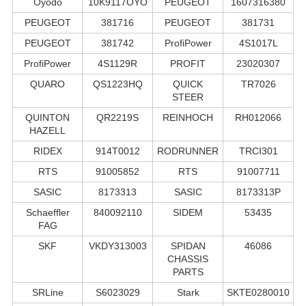
Oyodo
10K9117OYO
PEUGEOT
1607316380
PEUGEOT
381716
PEUGEOT
381731
PEUGEOT
381742
ProfiPower
4S1017L
ProfiPower
4S1129R
PROFIT
23020307
QUARO
QS1223HQ
QUICK
TR7026
STEER
QUINTON
QR2219S
REINHOCH
RH012066
HAZELL
RIDEX
914T0012
RODRUNNER
TRCI301
RTS
91005852
RTS
91007711
SASIC
8173313
SASIC
8173313P
Schaeffler
840092110
SIDEM
53435
FAG
SKF
VKDY313003
SPIDAN
46086
CHASSIS
PARTS
SRLine
S6023029
Stark
SKTE0280010