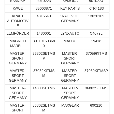
KAMOKA
9010223
KAMOKA
9010224
KAWE
85003871
KEY PARTS
KTR4183
KRAFT
4315540
KRAFTVOLL
13020109
AUTOMOTIV
GERMANY
E
LEMFÖRDER
1480001
LYNXAUTO
C4079L
MAGNETI
30119160368
MAPCO
19418
MARELLI
0
MASTER-
36802SETMS
MASTER-
37059KITMS
SPORT
P
SPORT
GERMANY
GERMANY
MASTER-
37059KITMS
MASTER-
37059KITMSP
SPORT
M
SPORT
GERMANY
GERMANY
MASTER-
14800SETMS
MASTER-
36802SETMS
SPORT
SPORT
GERMANY
GERMANY
MASTER-
36802SETMS
MAXGEAR
690210
SPORT
M