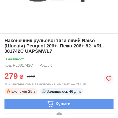
Наконечник рульової тяги лівий Raiso
(Швеція) Peugeot 206+, Пежо 206+ 82- #RL-
381742C UAPSMWL7
В наявності
Код: RL381742C
Роздріб
279
₴
307 ₴
Мінімальна сума замовлення на сайті — 300 ₴
Економія
28 ₴
Залишилось
46 днів
Купити
або