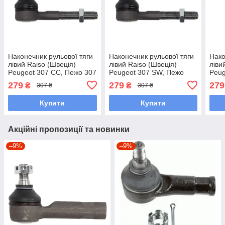
Наконечник рульової тяги
Наконечник рульової тяги
Нако
лівий Raiso (Швеція)
лівий Raiso (Швеція)
ліви
Peugeot 307 CC, Пежо 307
Peugeot 307 SW, Пежо
Peug
ЦЦ 82- #RL-381742C
307 СФ 82- #RL-381742C
82- 
279
279
279
₴
₴
307 ₴
307 ₴
UAXSCPV7
UAXSCPV7
UAC
Купити
Купити
Акційні пропозиції та новинки
–9%
–9%