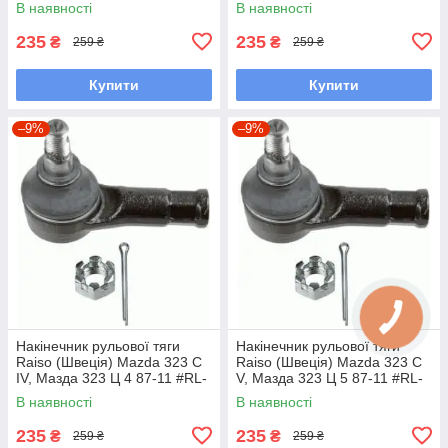
В наявності
В наявності
235
235
₴
₴
259 ₴
259 ₴
Купити
Купити
–9%
–9%
Накінечник рульової тяги
Накінечник рульової тяги
Raiso (Швеція) Mazda 323 C
Raiso (Швеція) Mazda 323 C
IV, Мазда 323 Ц 4 87-11 #RL-
V, Мазда 323 Ц 5 87-11 #RL-
232280M UAVPCWF7
232280M UAVPCWF7
В наявності
В наявності
235
235
₴
₴
259 ₴
259 ₴