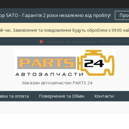
р SATO - Гарантія 2 роки незалежно від пробігу!
Про
ий час. Замовлення та повідомлення будуть оброблені з 09:00 на
м. Вишневе вул. Компресорна 3, індекс 08140, 7-й п
Магазин автозапчастин PARTS 24
вка та оплата
Повернення та Обмін
Контакти