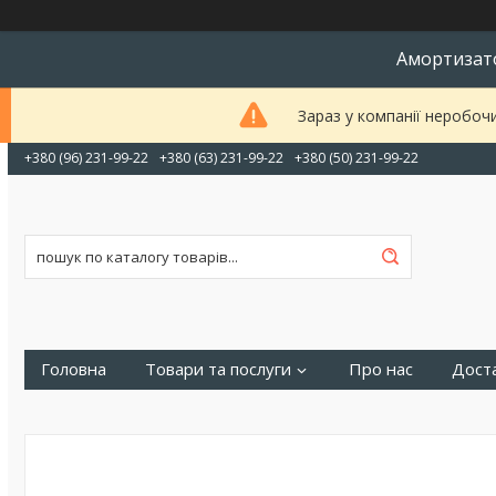
Амортизато
Зараз у компанії неробоч
+380 (96) 231-99-22
+380 (63) 231-99-22
+380 (50) 231-99-22
Головна
Товари та послуги
Про нас
Доста