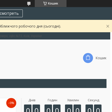
Кошик
смотреть
йближчого робочого дня (сьогодні).
оверх, офіс №73, Київ, Україна
Кошик
Днів
Годин
Хвилин
Секунд
–9%
0
0
0
0
0
0
0
0