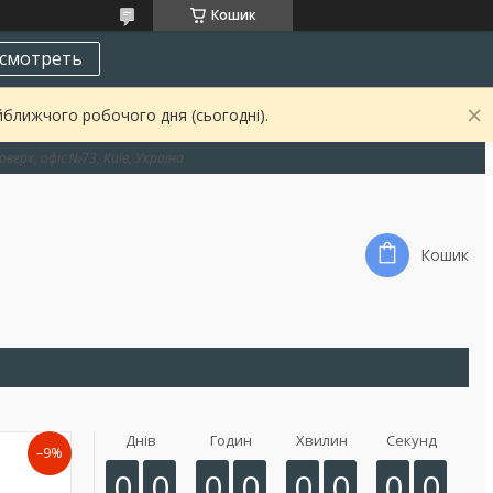
Кошик
смотреть
йближчого робочого дня (сьогодні).
оверх, офіс №73, Київ, Україна
Кошик
Днів
Годин
Хвилин
Секунд
–9%
0
0
0
0
0
0
0
0