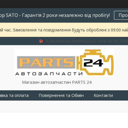
р SATO - Гарантія 2 роки незалежно від пробігу!
Про
ий час. Замовлення та повідомлення будуть оброблені з 09:00 на
м. Вишневе вул. Компресорна 3, індекс 08140, 7-й п
Магазин автозапчастин PARTS 24
вка та оплата
Повернення та Обмін
Контакти