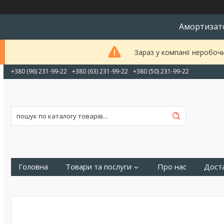
Амортизато
Зараз у компанії неробоч
+380 (96) 231-99-22
+380 (63) 231-99-22
+380 (50) 231-99-22
Головна
Товари та послуги
Про нас
Доста