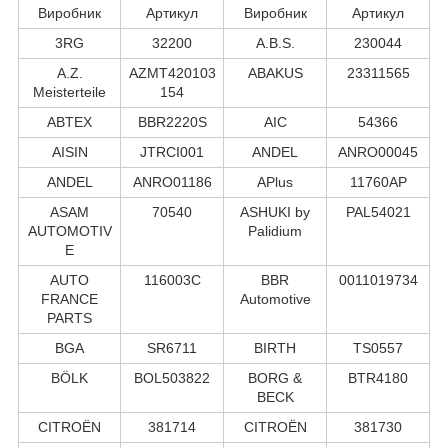
Виробник
Артикул
Виробник
Артикул
3RG
32200
A.B.S.
230044
A.Z.
AZMT420103
ABAKUS
23311565
Meisterteile
154
ABTEX
BBR2220S
AIC
54366
AISIN
JTRCI001
ANDEL
ANRO00045
ANDEL
ANRO01186
APlus
11760AP
ASAM
70540
ASHUKI by
PAL54021
AUTOMOTIV
Palidium
E
AUTO
116003C
BBR
0011019734
FRANCE
Automotive
PARTS
BGA
SR6711
BIRTH
TS0557
BÖLK
BOL503822
BORG &
BTR4180
BECK
CITROËN
381714
CITROËN
381730