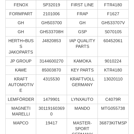
FENOX
SP32019
FIRST LINE
FTR4180
FORMPART
2101006
FRAP
F1627
GH
GH503700
GH
GH533707V
GH
GH533708H
GSP
S070105
HERTH+BUS
J4820853
IAP QUALITY
60452061
S
PARTS
JAKOPARTS
JP GROUP
3144600270
KAMOKA
9010224
KAWE
85003870
KEY PARTS
KTR4180
KRAFT
4315530
KRAFTVOLL
13020110
AUTOMOTIV
GERMANY
E
LEMFÖRDER
1479901
LYNXAUTO
C4079R
MAGNETI
30119160369
MANDO
MTG055738
MARELLI
0
MAPCO
19417
MASTER-
36873KITMSP
SPORT