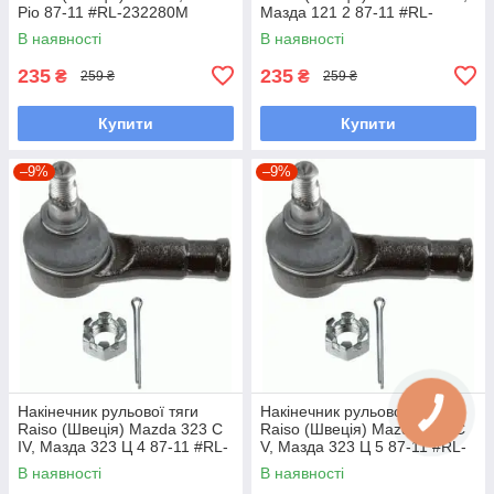
Ріо 87-11 #RL-232280M
Мазда 121 2 87-11 #RL-
UAYINBP7
232280M UAFKHJP7
В наявності
В наявності
235
235
₴
₴
259 ₴
259 ₴
Купити
Купити
–9%
–9%
Накінечник рульової тяги
Накінечник рульової тяги
Raiso (Швеція) Mazda 323 C
Raiso (Швеція) Mazda 323 C
IV, Мазда 323 Ц 4 87-11 #RL-
V, Мазда 323 Ц 5 87-11 #RL-
232280M UAVPCWF7
232280M UAVPCWF7
В наявності
В наявності