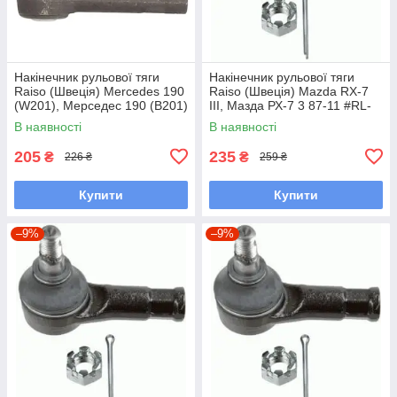
Накінечник рульової тяги
Накінечник рульової тяги
Raiso (Швеція) Mercedes 190
Raiso (Швеція) Mazda RX-7
(W201), Мерседес 190 (В201)
III, Мазда РХ-7 3 87-11 #RL-
82-93 #RL-338110M
232280M UAWSCEN7
В наявності
В наявності
UAGKZRA7
205
235
₴
₴
226 ₴
259 ₴
Купити
Купити
–9%
–9%