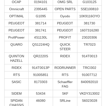
OCAP
0194101
OMG SRL
G103125
Omnicraft
2395445
OPEN PARTS
SSE100810
OPTIMAL
G1095
Oyodo
10K9116OYO
PEUGEOT
381714
PEUGEOT
381730
PEUGEOT
381741
PEUGEOT
1607316280
ProfiPower
4S1130L
PROFIT
23020306
QUARO
QS1224HQ
QUICK
TR7023
STEER
QUINTON
QR2220S
RIDEX
914T0013
HAZELL
RIDEX
914T0013P
RODRUNNER
TRCI302
RTS
91005851
RTS
91007712
SASIC
8173303
Schaeffler
840092010
FAG
SIDEM
53434
SKF
VKDY313002
SPIDAN
46080
SRLine
S6023028
CHASSIS