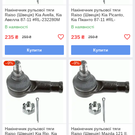
Накінечник рульової тяги
Накінечник рульової тяги
Raiso (Швеція) Kia Avella, Кіа
Raiso (Швеція) Kia Picanto,
Авелла 87-11 #RL-232280M
Кіа Піканто 87-11 #RL-
UALPSKZ7
232280M UAYINBP7
В наявності
В наявності
235
235
₴
₴
259 ₴
259 ₴
Купити
Купити
–9%
–9%
Накінечник рульової тяги
Накінечник рульової тяги
Raiso (Швеція) Kia Rio, Кіа
Raiso (Швеція) Mazda 121 II,