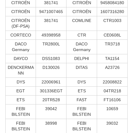
CITROËN
381741
CITROËN
9458084180
CITROËN
9471007465
CITROËN
1607316280
CITROËN
381741
COMLINE
CTR1003
(DF-PSA)
CORTECO
49398958
CTR
CE0608L
DACO
TR2800L
DACO
TR3718
Germany
Germany
DAYCO
DSS1083
DELPHI
TA1154
DENCKERMA
D130026
DITAS
A23726
NN
DYS
22006961
DYS
22008822
EGT
301336EGT
ETS
04TR218
ETS
20TR528
FAST
FT16106
FEBI
39042
FEBI
10659
BILSTEIN
BILSTEIN
FEBI
38998
FEBI
39032
BILSTEIN
BILSTEIN