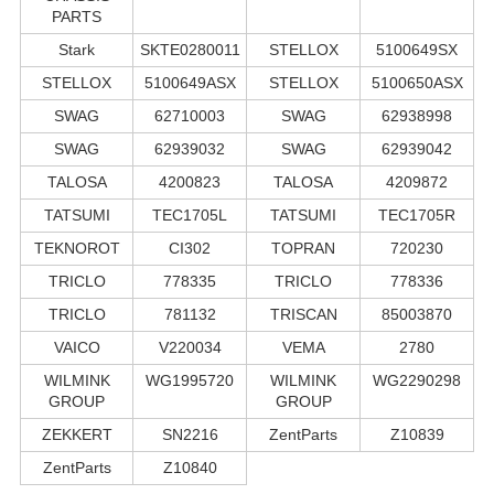
PARTS
Stark
SKTE0280011
STELLOX
5100649SX
STELLOX
5100649ASX
STELLOX
5100650ASX
SWAG
62710003
SWAG
62938998
SWAG
62939032
SWAG
62939042
TALOSA
4200823
TALOSA
4209872
TATSUMI
TEC1705L
TATSUMI
TEC1705R
TEKNOROT
CI302
TOPRAN
720230
TRICLO
778335
TRICLO
778336
TRICLO
781132
TRISCAN
85003870
VAICO
V220034
VEMA
2780
WILMINK
WG1995720
WILMINK
WG2290298
GROUP
GROUP
ZEKKERT
SN2216
ZentParts
Z10839
ZentParts
Z10840