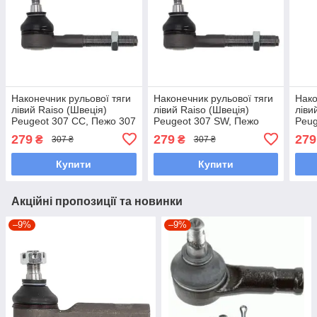
Наконечник рульової тяги
Наконечник рульової тяги
Нако
лівий Raiso (Швеція)
лівий Raiso (Швеція)
ліви
Peugeot 307 CC, Пежо 307
Peugeot 307 SW, Пежо
Peug
ЦЦ 82- #RL-381742C
307 СФ 82- #RL-381742C
82- 
279
279
279
₴
₴
307 ₴
307 ₴
UAXSCPV7
UAXSCPV7
UAC
Купити
Купити
Акційні пропозиції та новинки
–9%
–9%