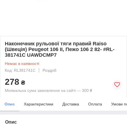
Наконечник рульової тяги правий Raiso
(Швеція) Peugeot 106 II, Пежо 106 2 82- #RL-
381741C UAWDCMP7
Немає в наявності
Код: RL381741C
Роздріб
278
₴
Мінімальна сума замовлення на сайті — 300 ₴
Опис
Характеристики
Доставка
Оплата
Умови п
Опис