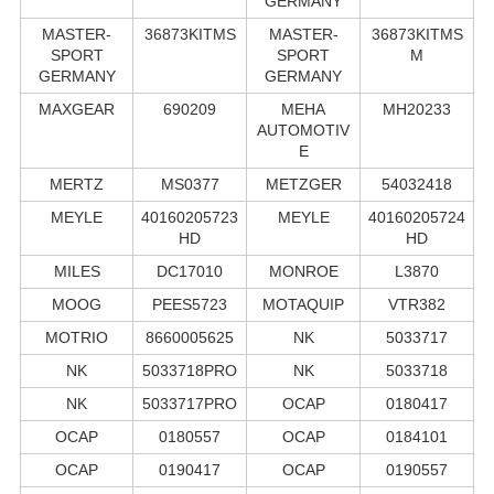
GERMANY
MASTER-
36873KITMS
MASTER-
36873KITMS
SPORT
SPORT
M
GERMANY
GERMANY
MAXGEAR
690209
MEHA
MH20233
AUTOMOTIV
E
MERTZ
MS0377
METZGER
54032418
MEYLE
40160205723
MEYLE
40160205724
HD
HD
MILES
DC17010
MONROE
L3870
MOOG
PEES5723
MOTAQUIP
VTR382
MOTRIO
8660005625
NK
5033717
NK
5033718PRO
NK
5033718
NK
5033717PRO
OCAP
0180417
OCAP
0180557
OCAP
0184101
OCAP
0190417
OCAP
0190557