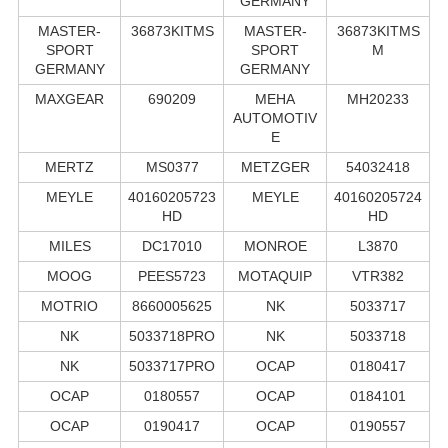
GERMANY
MASTER-
36873KITMS
MASTER-
36873KITMS
SPORT
SPORT
M
GERMANY
GERMANY
MAXGEAR
690209
MEHA
MH20233
AUTOMOTIV
E
MERTZ
MS0377
METZGER
54032418
MEYLE
40160205723
MEYLE
40160205724
HD
HD
MILES
DC17010
MONROE
L3870
MOOG
PEES5723
MOTAQUIP
VTR382
MOTRIO
8660005625
NK
5033717
NK
5033718PRO
NK
5033718
NK
5033717PRO
OCAP
0180417
OCAP
0180557
OCAP
0184101
OCAP
0190417
OCAP
0190557