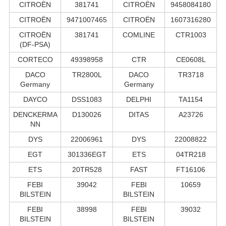
CITROËN
381741
CITROËN
9458084180
CITROËN
9471007465
CITROËN
1607316280
CITROËN
381741
COMLINE
CTR1003
(DF-PSA)
CORTECO
49398958
CTR
CE0608L
DACO
TR2800L
DACO
TR3718
Germany
Germany
DAYCO
DSS1083
DELPHI
TA1154
DENCKERMA
D130026
DITAS
A23726
NN
DYS
22006961
DYS
22008822
EGT
301336EGT
ETS
04TR218
ETS
20TR528
FAST
FT16106
FEBI
39042
FEBI
10659
BILSTEIN
BILSTEIN
FEBI
38998
FEBI
39032
BILSTEIN
BILSTEIN