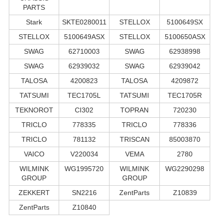
PARTS
Stark
SKTE0280011
STELLOX
5100649SX
STELLOX
5100649ASX
STELLOX
5100650ASX
SWAG
62710003
SWAG
62938998
SWAG
62939032
SWAG
62939042
TALOSA
4200823
TALOSA
4209872
TATSUMI
TEC1705L
TATSUMI
TEC1705R
TEKNOROT
CI302
TOPRAN
720230
TRICLO
778335
TRICLO
778336
TRICLO
781132
TRISCAN
85003870
VAICO
V220034
VEMA
2780
WILMINK
WG1995720
WILMINK
WG2290298
GROUP
GROUP
ZEKKERT
SN2216
ZentParts
Z10839
ZentParts
Z10840