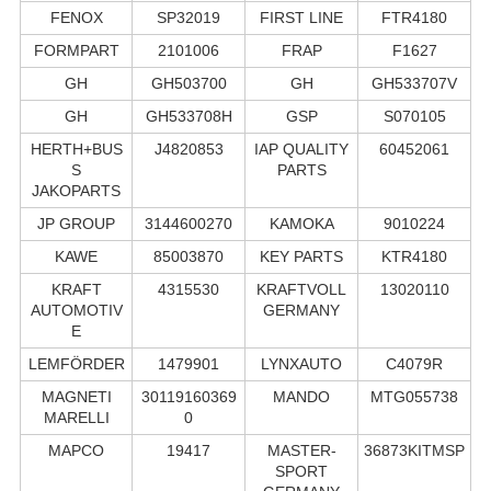
FENOX
SP32019
FIRST LINE
FTR4180
FORMPART
2101006
FRAP
F1627
GH
GH503700
GH
GH533707V
GH
GH533708H
GSP
S070105
HERTH+BUS
J4820853
IAP QUALITY
60452061
S
PARTS
JAKOPARTS
JP GROUP
3144600270
KAMOKA
9010224
KAWE
85003870
KEY PARTS
KTR4180
KRAFT
4315530
KRAFTVOLL
13020110
AUTOMOTIV
GERMANY
E
LEMFÖRDER
1479901
LYNXAUTO
C4079R
MAGNETI
30119160369
MANDO
MTG055738
MARELLI
0
MAPCO
19417
MASTER-
36873KITMSP
SPORT