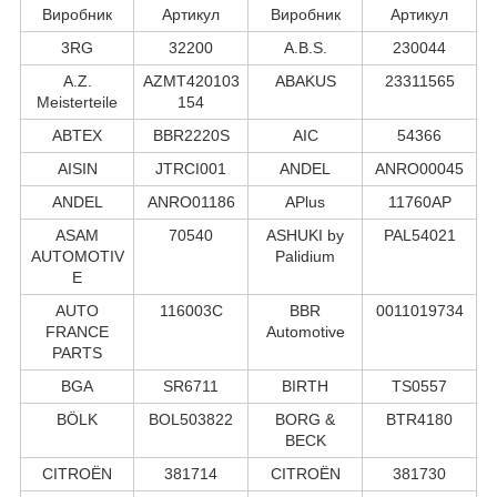
Виробник
Артикул
Виробник
Артикул
3RG
32200
A.B.S.
230044
A.Z.
AZMT420103
ABAKUS
23311565
Meisterteile
154
ABTEX
BBR2220S
AIC
54366
AISIN
JTRCI001
ANDEL
ANRO00045
ANDEL
ANRO01186
APlus
11760AP
ASAM
70540
ASHUKI by
PAL54021
AUTOMOTIV
Palidium
E
AUTO
116003C
BBR
0011019734
FRANCE
Automotive
PARTS
BGA
SR6711
BIRTH
TS0557
BÖLK
BOL503822
BORG &
BTR4180
BECK
CITROËN
381714
CITROËN
381730