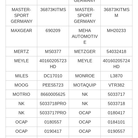
GERMANY
MASTER-
36873KITMS
MASTER-
36873KITMS
SPORT
SPORT
M
GERMANY
GERMANY
MAXGEAR
690209
MEHA
MH20233
AUTOMOTIV
E
MERTZ
MS0377
METZGER
54032418
MEYLE
40160205723
MEYLE
40160205724
HD
HD
MILES
DC17010
MONROE
L3870
MOOG
PEES5723
MOTAQUIP
VTR382
MOTRIO
8660005625
NK
5033717
NK
5033718PRO
NK
5033718
NK
5033717PRO
OCAP
0180417
OCAP
0180557
OCAP
0184101
OCAP
0190417
OCAP
0190557