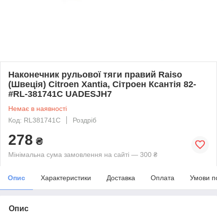
Наконечник рульової тяги правий Raiso
(Швеція) Citroen Xantia, Сітроен Ксантія 82-
#RL-381741C UADESJH7
Немає в наявності
Код: RL381741C
Роздріб
278
₴
Мінімальна сума замовлення на сайті — 300 ₴
Опис
Характеристики
Доставка
Оплата
Умови п
Опис