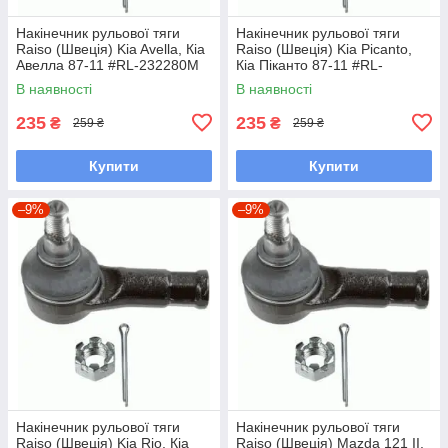
Накінечник рульової тяги
Накінечник рульової тяги
Raiso (Швеція) Kia Avella, Кіа
Raiso (Швеція) Kia Picanto,
Авелла 87-11 #RL-232280M
Кіа Піканто 87-11 #RL-
UALPSKZ7
232280M UAYINBP7
В наявності
В наявності
235
235
₴
₴
259 ₴
259 ₴
Купити
Купити
–9%
–9%
Накінечник рульової тяги
Накінечник рульової тяги
Raiso (Швеція) Kia Rio, Кіа
Raiso (Швеція) Mazda 121 II,