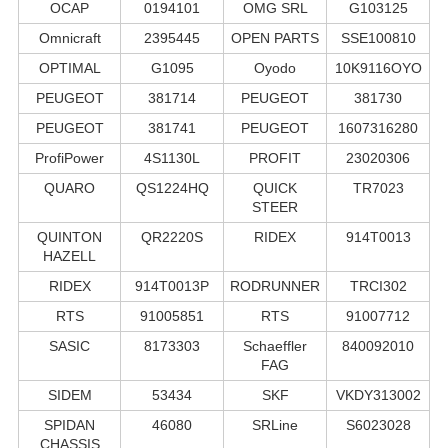
OCAP
0194101
OMG SRL
G103125
Omnicraft
2395445
OPEN PARTS
SSE100810
OPTIMAL
G1095
Oyodo
10K9116OYO
PEUGEOT
381714
PEUGEOT
381730
PEUGEOT
381741
PEUGEOT
1607316280
ProfiPower
4S1130L
PROFIT
23020306
QUARO
QS1224HQ
QUICK
TR7023
STEER
QUINTON
QR2220S
RIDEX
914T0013
HAZELL
RIDEX
914T0013P
RODRUNNER
TRCI302
RTS
91005851
RTS
91007712
SASIC
8173303
Schaeffler
840092010
FAG
SIDEM
53434
SKF
VKDY313002
SPIDAN
46080
SRLine
S6023028
CHASSIS