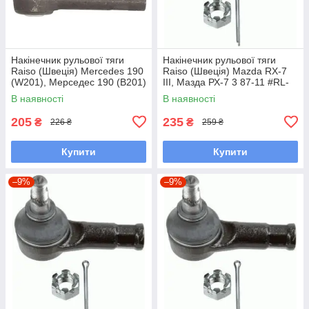
Накінечник рульової тяги
Накінечник рульової тяги
Raiso (Швеція) Mercedes 190
Raiso (Швеція) Mazda RX-7
(W201), Мерседес 190 (В201)
III, Мазда РХ-7 3 87-11 #RL-
82-93 #RL-338110M
232280M UAWSCEN7
В наявності
В наявності
UAGKZRA7
205
235
₴
₴
226 ₴
259 ₴
Купити
Купити
–9%
–9%