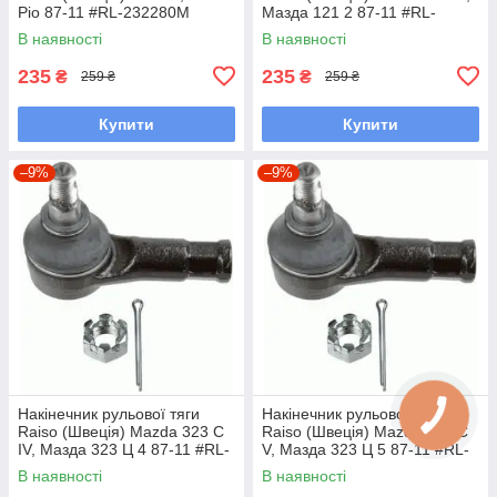
Ріо 87-11 #RL-232280M
Мазда 121 2 87-11 #RL-
UAYINBP7
232280M UAFKHJP7
В наявності
В наявності
235
235
₴
₴
259 ₴
259 ₴
Купити
Купити
–9%
–9%
Накінечник рульової тяги
Накінечник рульової тяги
Raiso (Швеція) Mazda 323 C
Raiso (Швеція) Mazda 323 C
IV, Мазда 323 Ц 4 87-11 #RL-
V, Мазда 323 Ц 5 87-11 #RL-
232280M UAVPCWF7
232280M UAVPCWF7
В наявності
В наявності