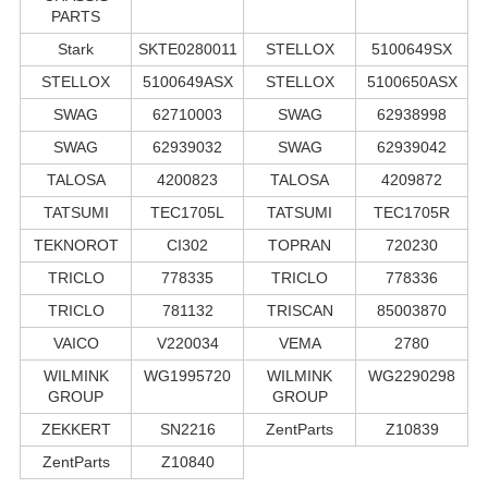
PARTS
Stark
SKTE0280011
STELLOX
5100649SX
STELLOX
5100649ASX
STELLOX
5100650ASX
SWAG
62710003
SWAG
62938998
SWAG
62939032
SWAG
62939042
TALOSA
4200823
TALOSA
4209872
TATSUMI
TEC1705L
TATSUMI
TEC1705R
TEKNOROT
CI302
TOPRAN
720230
TRICLO
778335
TRICLO
778336
TRICLO
781132
TRISCAN
85003870
VAICO
V220034
VEMA
2780
WILMINK
WG1995720
WILMINK
WG2290298
GROUP
GROUP
ZEKKERT
SN2216
ZentParts
Z10839
ZentParts
Z10840