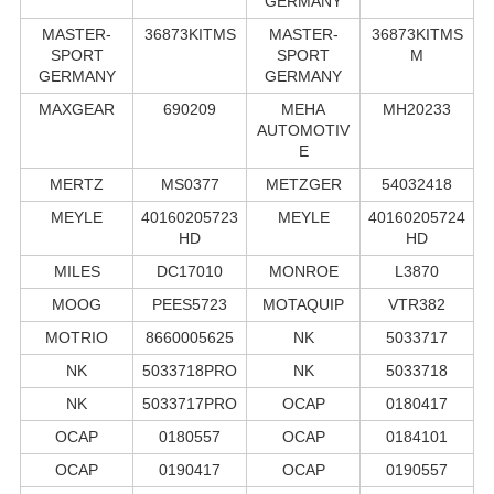
GERMANY
MASTER-
36873KITMS
MASTER-
36873KITMS
SPORT
SPORT
M
GERMANY
GERMANY
MAXGEAR
690209
MEHA
MH20233
AUTOMOTIV
E
MERTZ
MS0377
METZGER
54032418
MEYLE
40160205723
MEYLE
40160205724
HD
HD
MILES
DC17010
MONROE
L3870
MOOG
PEES5723
MOTAQUIP
VTR382
MOTRIO
8660005625
NK
5033717
NK
5033718PRO
NK
5033718
NK
5033717PRO
OCAP
0180417
OCAP
0180557
OCAP
0184101
OCAP
0190417
OCAP
0190557