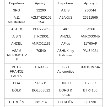
Виробник
Артикул
Виробник
Артикул
3RG
32200
A.B.S.
230044
A.Z.
AZMT420103
ABAKUS
23311565
Meisterteile
154
ABTEX
BBR2220S
AIC
54366
AISIN
JTRCI001
ANDEL
ANRO00045
ANDEL
ANRO01186
APlus
11760AP
ASAM
70540
ASHUKI by
PAL54021
AUTOMOTIV
Palidium
E
AUTO
116003C
BBR
0011019734
FRANCE
Automotive
PARTS
BGA
SR6711
BIRTH
TS0557
BÖLK
BOL503822
BORG &
BTR4180
BECK
CITROËN
381714
CITROËN
381730