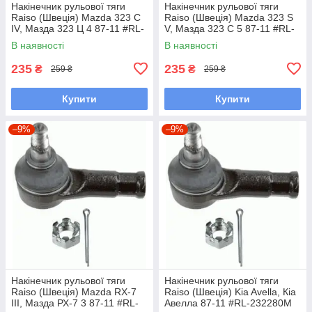
Накінечник рульової тяги
Накінечник рульової тяги
Raiso (Швеція) Mazda 323 C
Raiso (Швеція) Mazda 323 S
IV, Мазда 323 Ц 4 87-11 #RL-
V, Мазда 323 С 5 87-11 #RL-
232280M UAVPCWF7
232280M UAJTXFD7
В наявності
В наявності
235
235
₴
₴
259 ₴
259 ₴
Купити
Купити
–9%
–9%
Накінечник рульової тяги
Накінечник рульової тяги
Raiso (Швеція) Mazda RX-7
Raiso (Швеція) Kia Avella, Кіа
III, Мазда РХ-7 3 87-11 #RL-
Авелла 87-11 #RL-232280M