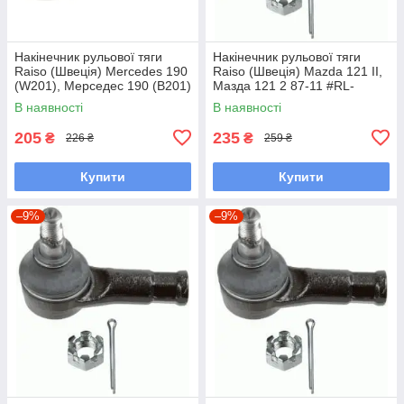
Накінечник рульової тяги
Накінечник рульової тяги
Raiso (Швеція) Mercedes 190
Raiso (Швеція) Mazda 121 II,
(W201), Мерседес 190 (В201)
Мазда 121 2 87-11 #RL-
82-93 #RL-338110M
232280M UAFKHJP7
В наявності
В наявності
UAGKZRA7
205
235
₴
₴
226 ₴
259 ₴
Купити
Купити
–9%
–9%