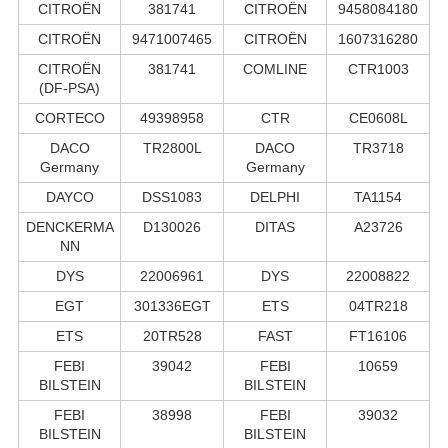
CITROËN
381741
CITROËN
9458084180
CITROËN
9471007465
CITROËN
1607316280
CITROËN
381741
COMLINE
CTR1003
(DF-PSA)
CORTECO
49398958
CTR
CE0608L
DACO
TR2800L
DACO
TR3718
Germany
Germany
DAYCO
DSS1083
DELPHI
TA1154
DENCKERMA
D130026
DITAS
A23726
NN
DYS
22006961
DYS
22008822
EGT
301336EGT
ETS
04TR218
ETS
20TR528
FAST
FT16106
FEBI
39042
FEBI
10659
BILSTEIN
BILSTEIN
FEBI
38998
FEBI
39032
BILSTEIN
BILSTEIN