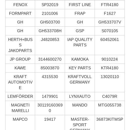
FENOX
SP32019
FIRST LINE
FTR4180
FORMPART
2101006
FRAP
F1627
GH
GH503700
GH
GH533707V
GH
GH533708H
GSP
S070105
HERTH+BUS
J4820853
IAP QUALITY
60452061
S
PARTS
JAKOPARTS
JP GROUP
3144600270
KAMOKA
9010224
KAWE
85003870
KEY PARTS
KTR4180
KRAFT
4315530
KRAFTVOLL
13020110
AUTOMOTIV
GERMANY
E
LEMFÖRDER
1479901
LYNXAUTO
C4079R
MAGNETI
30119160369
MANDO
MTG055738
MARELLI
0
MAPCO
19417
MASTER-
36873KITMSP
SPORT