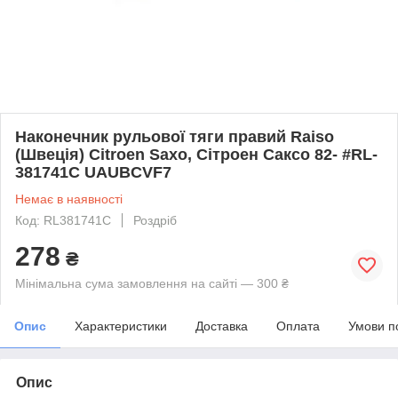
Наконечник рульової тяги правий Raiso
(Швеція) Citroen Saxo, Сітроен Саксо 82- #RL-
381741C UAUBCVF7
Немає в наявності
Код: RL381741C
Роздріб
278
₴
Мінімальна сума замовлення на сайті — 300 ₴
Опис
Характеристики
Доставка
Оплата
Умови п
Опис