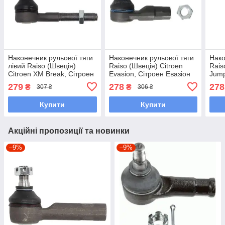
Наконечник рульової тяги
Наконечник рульової тяги
Нако
лівий Raiso (Швеція)
Raiso (Швеція) Citroen
Rais
Citroen XM Break, Сітроен
Evasion, Сітроен Евазіон
Jump
ХМ Брік 82- #RL-381742C
74-06 #RL-405909P
06 
279
278
278
₴
₴
307 ₴
306 ₴
UAMXDYP7
UAVAVZC7
UAI
Купити
Купити
Акційні пропозиції та новинки
–9%
–9%