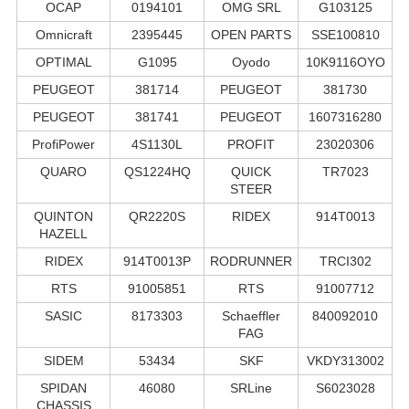
OCAP
0194101
OMG SRL
G103125
Omnicraft
2395445
OPEN PARTS
SSE100810
OPTIMAL
G1095
Oyodo
10K9116OYO
PEUGEOT
381714
PEUGEOT
381730
PEUGEOT
381741
PEUGEOT
1607316280
ProfiPower
4S1130L
PROFIT
23020306
QUARO
QS1224HQ
QUICK
TR7023
STEER
QUINTON
QR2220S
RIDEX
914T0013
HAZELL
RIDEX
914T0013P
RODRUNNER
TRCI302
RTS
91005851
RTS
91007712
SASIC
8173303
Schaeffler
840092010
FAG
SIDEM
53434
SKF
VKDY313002
SPIDAN
46080
SRLine
S6023028
CHASSIS