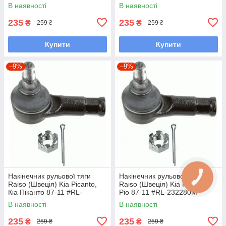
232280M UAWSCEN7
UALPSKZ7
В наявності
В наявності
235
235
₴
₴
259 ₴
259 ₴
Купити
Купити
–9%
–9%
Накінечник рульової тяги
Накінечник рульової тяги
Raiso (Швеція) Kia Picanto,
Raiso (Швеція) Kia Rio, Кіа
Кіа Піканто 87-11 #RL-
Ріо 87-11 #RL-232280M
232280M UAYINBP7
UAYINBP7
В наявності
В наявності
235
235
₴
₴
259 ₴
259 ₴