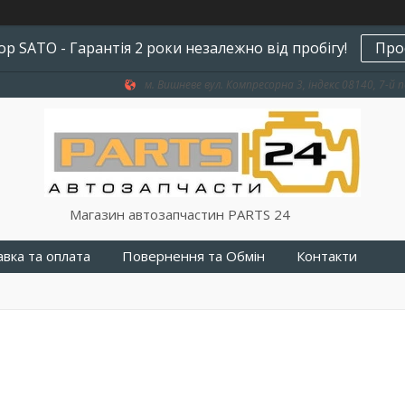
р SATO - Гарантія 2 роки незалежно від пробігу!
Про
м. Вишневе вул. Компресорна 3, індекс 08140, 7-й п
Магазин автозапчастин PARTS 24
вка та оплата
Повернення та Обмін
Контакти