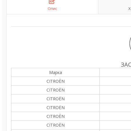
Опис
Х
ЗА
Марка
CITROËN
CITROËN
CITROËN
CITROËN
CITROËN
CITROËN