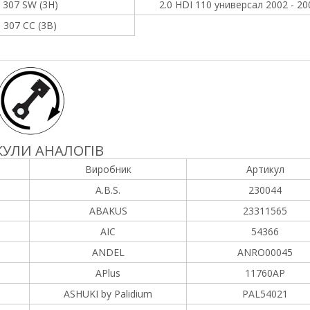
307 SW (3H)
2.0 HDI 110 универсал 2002 - 20
307 CC (3B)
УЛИ АНАЛОГІВ
Виробник
Артикул
A.B.S.
230044
ABAKUS
23311565
AIC
54366
ANDEL
ANRO00045
APlus
11760AP
ASHUKI by Palidium
PAL54021