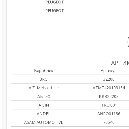
PEUGEOT
PEUGEOT
АРТИК
Виробник
Артикул
3RG
32200
A.Z. Meisterteile
AZMT420103154
ABTEX
BBR2220S
AISIN
JTRCI001
ANDEL
ANRO01186
ASAM AUTOMOTIVE
70540