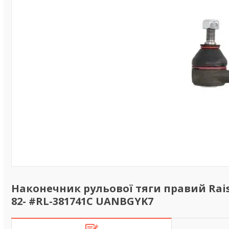
Наконечник рульової тяги правий Raiso
82- #RL-381741C UANBGYK7