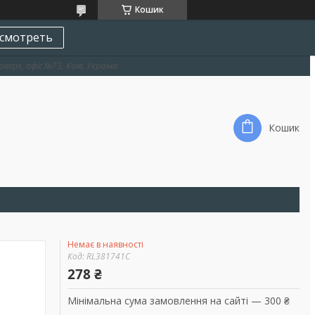
Кошик
смотреть
оверх, офіс №73, Київ, Україна
Кошик
Немає в наявності
Код:
RL381741C
278 ₴
Мінімальна сума замовлення на сайті — 300 ₴