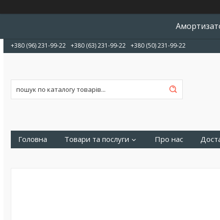
Амортизато
+380 (96) 231-99-22
+380 (63) 231-99-22
+380 (50) 231-99-22
Головна
Товари та послуги
Про нас
Доста