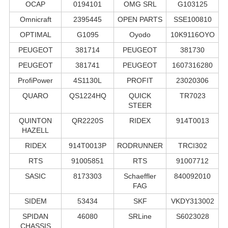
OCAP
0194101
OMG SRL
G103125
Omnicraft
2395445
OPEN PARTS
SSE100810
OPTIMAL
G1095
Oyodo
10K9116OYO
PEUGEOT
381714
PEUGEOT
381730
PEUGEOT
381741
PEUGEOT
1607316280
ProfiPower
4S1130L
PROFIT
23020306
QUARO
QS1224HQ
QUICK
TR7023
STEER
QUINTON
QR2220S
RIDEX
914T0013
HAZELL
RIDEX
914T0013P
RODRUNNER
TRCI302
RTS
91005851
RTS
91007712
SASIC
8173303
Schaeffler
840092010
FAG
SIDEM
53434
SKF
VKDY313002
SPIDAN
46080
SRLine
S6023028
CHASSIS