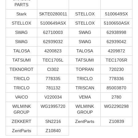
PARTS
Stark
SKTE0280011
STELLOX
5100649SX
STELLOX
5100649ASX
STELLOX
5100650ASX
SWAG
62710003
SWAG
62938998
SWAG
62939032
SWAG
62939042
TALOSA
4200823
TALOSA
4209872
TATSUMI
TEC1705L
TATSUMI
TEC1705R
TEKNOROT
CI302
TOPRAN
720230
TRICLO
778335
TRICLO
778336
TRICLO
781132
TRISCAN
85003870
VAICO
V220034
VEMA
2780
WILMINK
WG1995720
WILMINK
WG2290298
GROUP
GROUP
ZEKKERT
SN2216
ZentParts
Z10839
ZentParts
Z10840