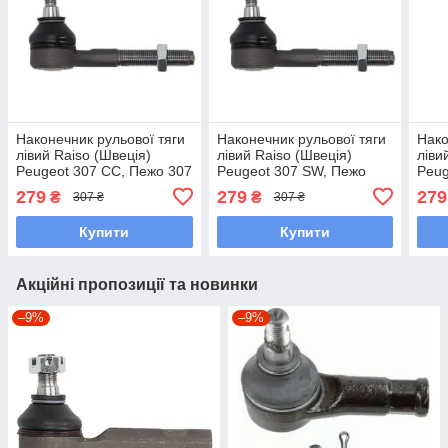
Наконечник рульової тяги
Наконечник рульової тяги
Нако
лівий Raiso (Швеція)
лівий Raiso (Швеція)
ліви
Peugeot 307 CC, Пежо 307
Peugeot 307 SW, Пежо
Peug
ЦЦ 82- #RL-381742C
307 СФ 82- #RL-381742C
82- 
279
279
279
₴
₴
307 ₴
307 ₴
UAXSCPV7
UAXSCPV7
UAC
Купити
Купити
Акційні пропозиції та новинки
–9%
–9%