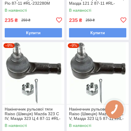
Ріо 87-11 #RL-232280M
Мазда 121 2 87-11 #RL-
UAYINBP7
232280M UAFKHJP7
В наявності
В наявності
235
235
₴
₴
259 ₴
259 ₴
Купити
Купити
–9%
–9%
Накінечник рульової тяги
Накінечник рульової тяги
Raiso (Швеція) Mazda 323 C
Raiso (Швеція) Mazda 323 C
IV, Мазда 323 Ц 4 87-11 #RL-
V, Мазда 323 Ц 5 87-11 #RL-
232280M UAVPCWF7
232280M UAVPCWF7
В наявності
В наявності