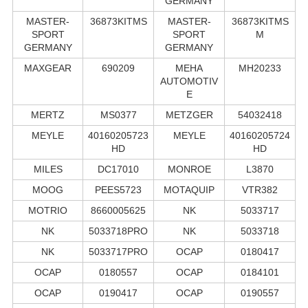
GERMANY
MASTER-
36873KITMS
MASTER-
36873KITMS
SPORT
SPORT
M
GERMANY
GERMANY
MAXGEAR
690209
MEHA
MH20233
AUTOMOTIV
E
MERTZ
MS0377
METZGER
54032418
MEYLE
40160205723
MEYLE
40160205724
HD
HD
MILES
DC17010
MONROE
L3870
MOOG
PEES5723
MOTAQUIP
VTR382
MOTRIO
8660005625
NK
5033717
NK
5033718PRO
NK
5033718
NK
5033717PRO
OCAP
0180417
OCAP
0180557
OCAP
0184101
OCAP
0190417
OCAP
0190557