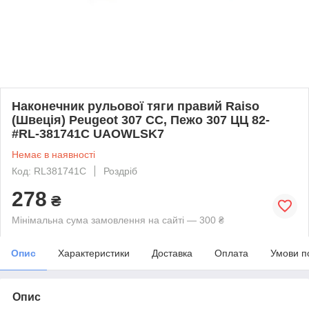
Наконечник рульової тяги правий Raiso
(Швеція) Peugeot 307 CC, Пежо 307 ЦЦ 82-
#RL-381741C UAOWLSK7
Немає в наявності
Код: RL381741C
Роздріб
278
₴
Мінімальна сума замовлення на сайті — 300 ₴
Опис
Характеристики
Доставка
Оплата
Умови п
Опис