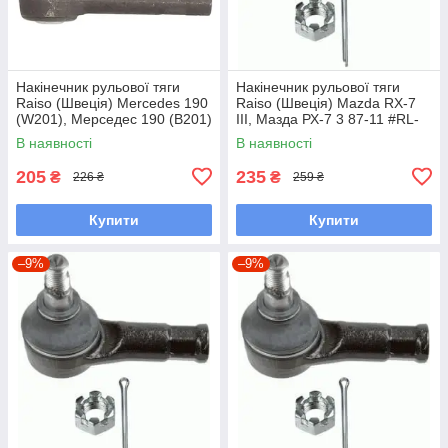
Накінечник рульової тяги
Накінечник рульової тяги
Raiso (Швеція) Mercedes 190
Raiso (Швеція) Mazda RX-7
(W201), Мерседес 190 (В201)
III, Мазда РХ-7 3 87-11 #RL-
82-93 #RL-338110M
232280M UAWSCEN7
В наявності
В наявності
UAGKZRA7
205
235
₴
₴
226 ₴
259 ₴
Купити
Купити
–9%
–9%