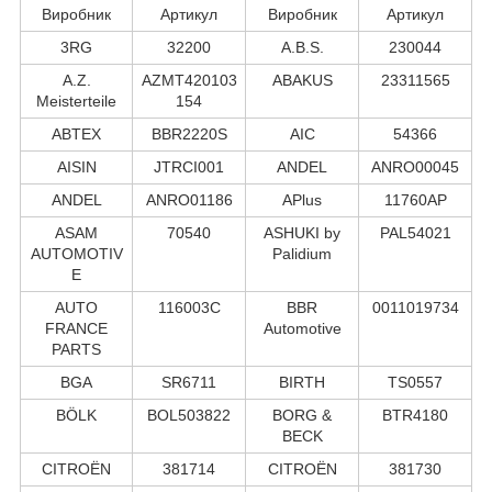
Виробник
Артикул
Виробник
Артикул
3RG
32200
A.B.S.
230044
A.Z.
AZMT420103
ABAKUS
23311565
Meisterteile
154
ABTEX
BBR2220S
AIC
54366
AISIN
JTRCI001
ANDEL
ANRO00045
ANDEL
ANRO01186
APlus
11760AP
ASAM
70540
ASHUKI by
PAL54021
AUTOMOTIV
Palidium
E
AUTO
116003C
BBR
0011019734
FRANCE
Automotive
PARTS
BGA
SR6711
BIRTH
TS0557
BÖLK
BOL503822
BORG &
BTR4180
BECK
CITROËN
381714
CITROËN
381730