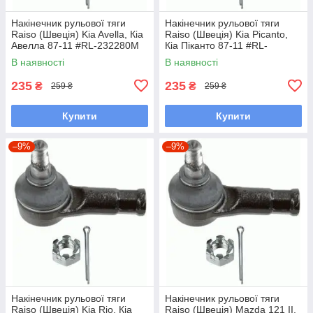
Накінечник рульової тяги
Накінечник рульової тяги
Raiso (Швеція) Kia Avella, Кіа
Raiso (Швеція) Kia Picanto,
Авелла 87-11 #RL-232280M
Кіа Піканто 87-11 #RL-
UALPSKZ7
232280M UAYINBP7
В наявності
В наявності
235
235
₴
₴
259 ₴
259 ₴
Купити
Купити
–9%
–9%
Накінечник рульової тяги
Накінечник рульової тяги
Raiso (Швеція) Kia Rio, Кіа
Raiso (Швеція) Mazda 121 II,