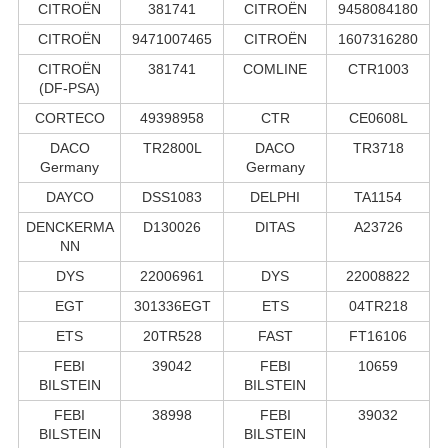
CITROËN
381741
CITROËN
9458084180
CITROËN
9471007465
CITROËN
1607316280
CITROËN
381741
COMLINE
CTR1003
(DF-PSA)
CORTECO
49398958
CTR
CE0608L
DACO
TR2800L
DACO
TR3718
Germany
Germany
DAYCO
DSS1083
DELPHI
TA1154
DENCKERMA
D130026
DITAS
A23726
NN
DYS
22006961
DYS
22008822
EGT
301336EGT
ETS
04TR218
ETS
20TR528
FAST
FT16106
FEBI
39042
FEBI
10659
BILSTEIN
BILSTEIN
FEBI
38998
FEBI
39032
BILSTEIN
BILSTEIN