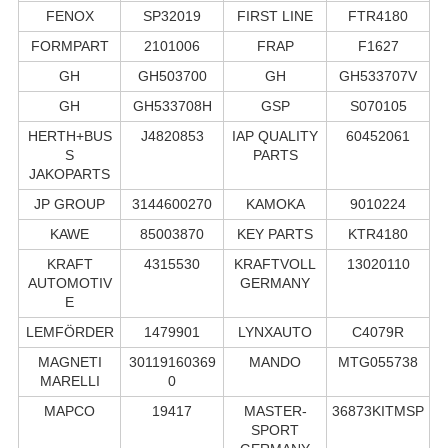
FENOX
SP32019
FIRST LINE
FTR4180
FORMPART
2101006
FRAP
F1627
GH
GH503700
GH
GH533707V
GH
GH533708H
GSP
S070105
HERTH+BUS
J4820853
IAP QUALITY
60452061
S
PARTS
JAKOPARTS
JP GROUP
3144600270
KAMOKA
9010224
KAWE
85003870
KEY PARTS
KTR4180
KRAFT
4315530
KRAFTVOLL
13020110
AUTOMOTIV
GERMANY
E
LEMFÖRDER
1479901
LYNXAUTO
C4079R
MAGNETI
30119160369
MANDO
MTG055738
MARELLI
0
MAPCO
19417
MASTER-
36873KITMSP
SPORT