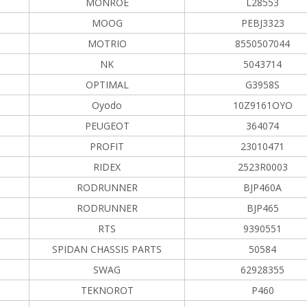
MONROE
L28553
MOOG
PEBJ3323
MOTRIO
8550507044
NK
5043714
OPTIMAL
G3958S
Oyodo
10Z9161OYO
PEUGEOT
364074
PROFIT
23010471
RIDEX
2523R0003
RODRUNNER
BJP460A
RODRUNNER
BJP465
RTS
9390551
SPIDAN CHASSIS PARTS
50584
SWAG
62928355
TEKNOROT
P460