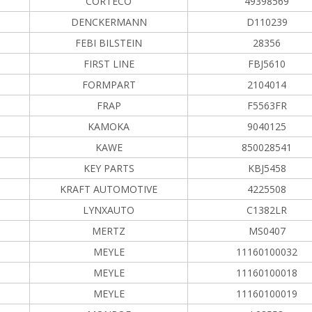
CORTECO
49398569
DENCKERMANN
D110239
FEBI BILSTEIN
28356
FIRST LINE
FBJ5610
FORMPART
2104014
FRAP
F5563FR
KAMOKA
9040125
KAWE
850028541
KEY PARTS
KBJ5458
KRAFT AUTOMOTIVE
4225508
LYNXAUTO
C1382LR
MERTZ
MS0407
MEYLE
11160100032
MEYLE
11160100018
MEYLE
11160100019