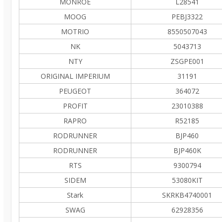
MONROE
L28541
MOOG
PEBJ3322
MOTRIO
8550507043
NK
5043713
NTY
ZSGPE001
ORIGINAL IMPERIUM
31191
PEUGEOT
364072
PROFIT
23010388
RAPRO
R52185
RODRUNNER
BJP460
RODRUNNER
BJP460K
RTS
9300794
SIDEM
53080KIT
Stark
SKRKB4740001
SWAG
62928356