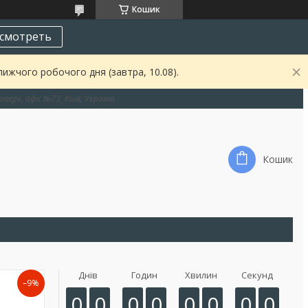
Кошик
смотреть
ижчого робочого дня (завтра, 10.08).
оверх, офіс №73, Київ, Україна
Кошик
Днів
Годин
Хвилин
Секунд
–9%
0
0
0
0
0
0
0
0