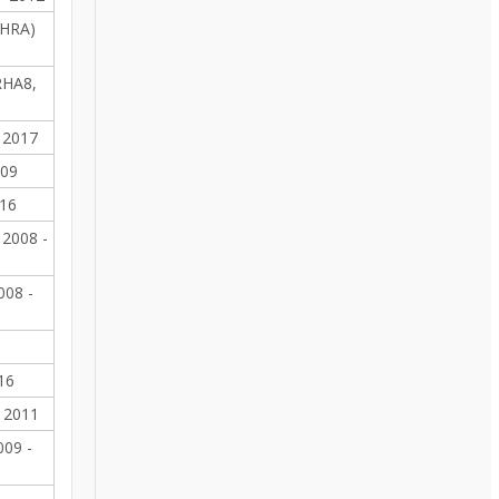
9HRA)
RHA8,
 2017
009
016
 2008 -
008 -
16
 2011
009 -