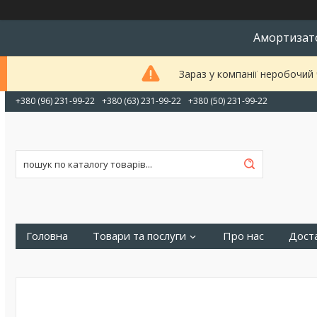
Амортизато
Зараз у компанії неробочий
+380 (96) 231-99-22
+380 (63) 231-99-22
+380 (50) 231-99-22
Головна
Товари та послуги
Про нас
Доста