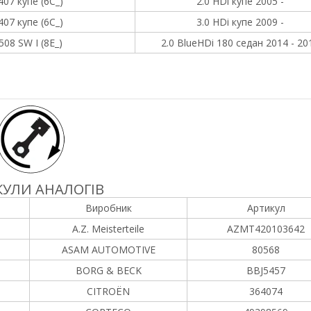
407 купе (6C_)
2.0 HDi купе 2005 -
407 купе (6C_)
3.0 HDi купе 2009 -
508 SW I (8E_)
2.0 BlueHDi 180 седан 2014 - 20
УЛИ АНАЛОГІВ
Виробник
Артикул
A.Z. Meisterteile
AZMT420103642
ASAM AUTOMOTIVE
80568
BORG & BECK
BBJ5457
CITROËN
364074