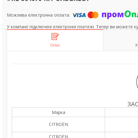
У компанії підключені електронні платежі. Тепер ви можете к
Опис
Х
ЗА
Марка
CITROËN
CITROËN