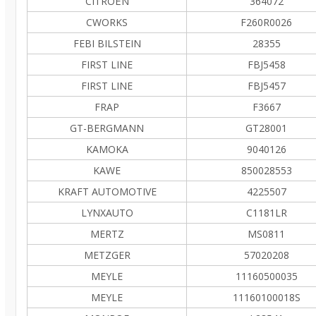
CITROËN
364072
CWORKS
F260R0026
FEBI BILSTEIN
28355
FIRST LINE
FBJ5458
FIRST LINE
FBJ5457
FRAP
F3667
GT-BERGMANN
GT28001
KAMOKA
9040126
KAWE
850028553
KRAFT AUTOMOTIVE
4225507
LYNXAUTO
C1181LR
MERTZ
MS0811
METZGER
57020208
MEYLE
11160500035
MEYLE
11160100018S