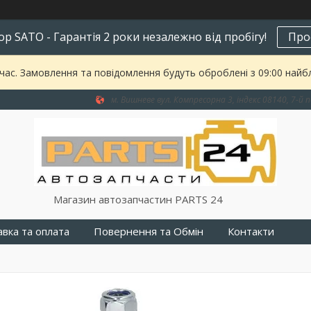
р SATO - Гарантія 2 роки незалежно від пробігу!
Про
 час. Замовлення та повідомлення будуть оброблені з 09:00 найбл
м. Вишневе вул. Компресорна 3, індекс 08140, 7-й п
Магазин автозапчастин PARTS 24
вка та оплата
Повернення та Обмін
Контакти