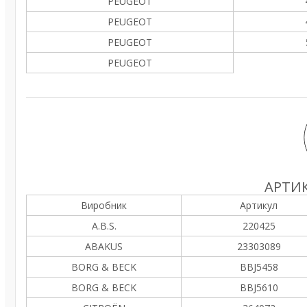
PEUGEOT
PEUGEOT
PEUGEOT
PEUGEOT
АРТИК
Виробник
Артикул
A.B.S.
220425
ABAKUS
23303089
BORG & BECK
BBJ5458
BORG & BECK
BBJ5610