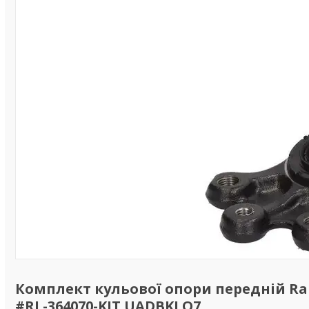
Комплект кульової опори передній Rais
#RL-364070-KIT UADBKLO7