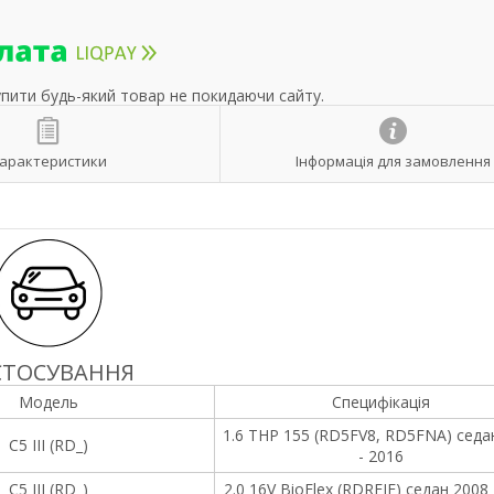
упити будь-який товар не покидаючи сайту.
арактеристики
Інформація для замовлення
СТОСУВАННЯ
Модель
Специфікація
1.6 THP 155 (RD5FV8, RD5FNA) седа
C5 III (RD_)
- 2016
C5 III (RD_)
2.0 16V BioFlex (RDRFJF) седан 2008 