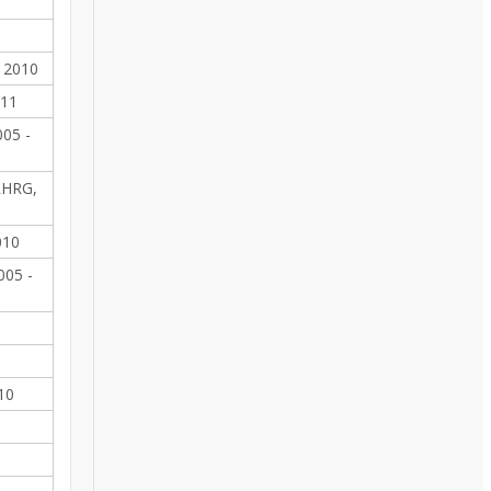
- 2010
011
05 -
RHRG,
010
005 -
10