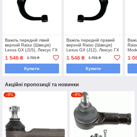
Важіль передній лівий
Важіль передній правий
Важі
верхній Raiso (Швеція)
верхній Raiso (Швеція)
Rais
Lexus GX (J15), Лексус ГХ
Lexus GX (J12), Лексус ГХ
Mode
09- #RL-863020T
02-09 #RL-863070T
17- 
1 546
1 546
1 0
₴
₴
1 701 ₴
1 701 ₴
UAXBMGD7
UANPXBP7
UAM
Купити
Купити
Акційні пропозиції та новинки
–9%
–9%