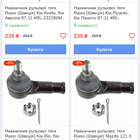
Накінечник рульової тяги
Накінечник рульової тяги
Raiso (Швеція) Kia Avella, Кіа
Raiso (Швеція) Kia Picanto,
Авелла 87-11 #RL-232280M
Кіа Піканто 87-11 #RL-
UAOBSGK7
232280M UAOBSGK7
В наявності
В наявності
235
235
₴
₴
259 ₴
259 ₴
Купити
Купити
–9%
–9%
Накінечник рульової тяги
Накінечник рульової тяги
Raiso (Швеція) Kia Rio, Кіа
Raiso (Швеція) Mazda 121 II,