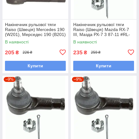
Накінечник рульової тяги
Накінечник рульової тяги
Raiso (Швеція) Mercedes 190
Raiso (Швеція) Mazda RX-7
(W201), Мерседес 190 (В201)
III, Мазда РХ-7 3 87-11 #RL-
82-93 #RL-338110M
232280M UACYWKM7
В наявності
В наявності
UAFWFCZ7
205
235
₴
₴
226 ₴
259 ₴
Купити
Купити
–9%
–9%