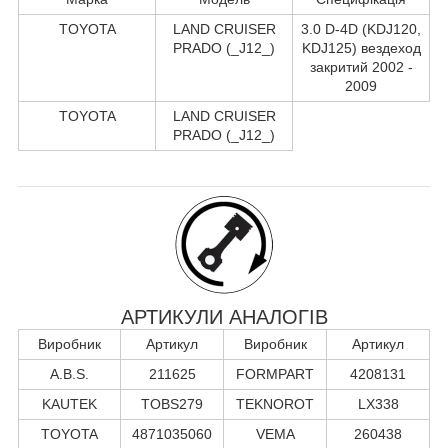
TOYOTA
LAND CRUISER
3.0 D-4D (KDJ120,
PRADO (_J12_)
KDJ125) вездеход
закритий 2002 -
2009
TOYOTA
LAND CRUISER
PRADO (_J12_)
АРТИКУЛИ АНАЛОГІВ
Виробник
Артикул
Виробник
Артикул
A.B.S.
211625
FORMPART
4208131
KAUTEK
TOBS279
TEKNOROT
LX338
TOYOTA
4871035060
VEMA
260438