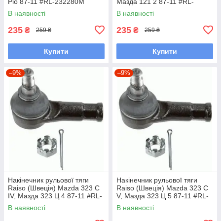
Ріо 87-11 #RL-232280M
Мазда 121 2 87-11 #RL-
UAOEBHV7
232280M UAOUHQF7
В наявності
В наявності
235
235
₴
₴
259 ₴
259 ₴
Купити
Купити
–9%
–9%
Накінечник рульової тяги
Накінечник рульової тяги
Raiso (Швеція) Mazda 323 C
Raiso (Швеція) Mazda 323 C
IV, Мазда 323 Ц 4 87-11 #RL-
V, Мазда 323 Ц 5 87-11 #RL-
232280M UAOUHQF7
232280M UAQSNRY7
В наявності
В наявності