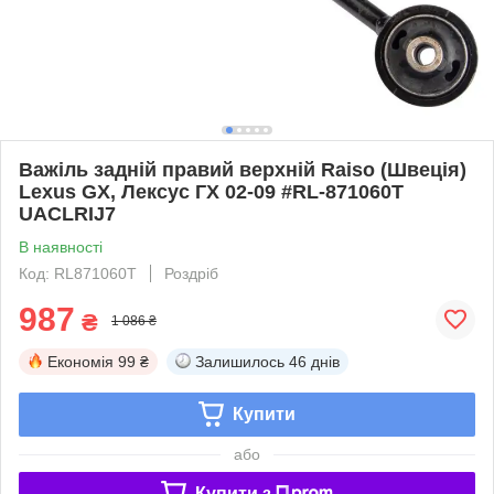
Важіль задній правий верхній Raiso (Швеція)
Lexus GX, Лексус ГХ 02-09 #RL-871060T
UACLRIJ7
В наявності
Код: RL871060T
Роздріб
987
₴
1 086 ₴
Економія
99 ₴
Залишилось
46 днів
Купити
або
Купити з