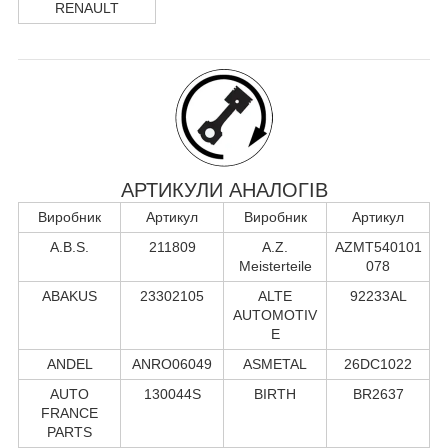
RENAULT
АРТИКУЛИ АНАЛОГІВ
Виробник
Артикул
Виробник
Артикул
A.B.S.
211809
A.Z.
AZMT540101
Meisterteile
078
ABAKUS
23302105
ALTE
92233AL
AUTOMOTIV
E
ANDEL
ANRO06049
ASMETAL
26DC1022
AUTO
130044S
BIRTH
BR2637
FRANCE
PARTS