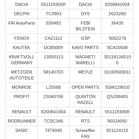
DACIA
551119305R
DACIA
8200841004
DELPHI
TC3903
DYS
2623260
FAI AutoParts
SS9482
FEBI
36435
BILSTEIN
FENOX
CA21112
GSP
S062276
KAUTEK
DCBS009
KAVO PARTS
SCA10508
KRAFTVOLL
13050113
MAGNETI
30118134510
GERMANY
MARELLI
0
METZGER
58140703
MEYLE
16160500011
AUTOTEILE
MONROE
L25588
OPEN PARTS
SSW129010
PROFIT
23040706
QUINTON
QSJ3848S
HAZELL
RENAULT
8200841004
RENAULT
551119305R
RODRUNNER
TCDC345
RTS
95024092
SASIC
7474045
Schaeffler
821124110
FAG