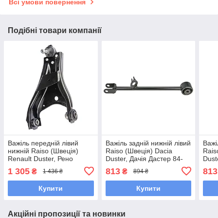
Всі умови повернення
Подібні товари компанії
Важіль передній лівий
Важіль задній нижній лівий
Важі
нижній Raiso (Швеція)
Raiso (Швеція) Dacia
Rais
Renault Duster, Рено
Duster, Дачія Дастер 84-
Dust
Дастер 10- #RL-545746R
#RL-551305R UAUPNPA7
10- 
1 305
813
813
₴
₴
1 436 ₴
894 ₴
UATGRHZ7
UAB
Купити
Купити
Акційні пропозиції та новинки