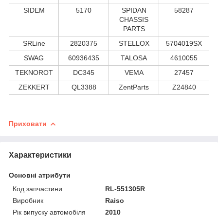
SIDEM
5170
SPIDAN
58287
CHASSIS
PARTS
SRLine
2820375
STELLOX
5704019SX
SWAG
60936435
TALOSA
4610055
TEKNOROT
DC345
VEMA
27457
ZEKKERT
QL3388
ZentParts
Z24840
Приховати
Характеристики
Основні атрибути
Код запчастини
RL-551305R
Виробник
Raiso
Рік випуску автомобіля
2010