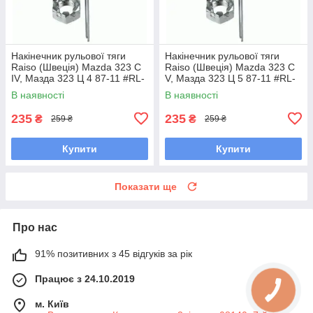
Накінечник рульової тяги
Накінечник рульової тяги
Raiso (Швеція) Mazda 323 C
Raiso (Швеція) Mazda 323 C
IV, Мазда 323 Ц 4 87-11 #RL-
V, Мазда 323 Ц 5 87-11 #RL-
232280M UAAWYRA7
232280M UAAWYRA7
В наявності
В наявності
235
235
₴
₴
259 ₴
259 ₴
Купити
Купити
Показати ще
Про нас
91% позитивних з 45 відгуків за рік
Працює з 24.10.2019
м. Київ