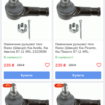
Накінечник рульової тяги
Накінечник рульової тяги
Raiso (Швеція) Kia Avella, Кіа
Raiso (Швеція) Kia Picanto,
Авелла 87-11 #RL-232280M
Кіа Піканто 87-11 #RL-
UAYLLYW7
232280M UADYWHC7
В наявності
В наявності
235
235
₴
₴
259 ₴
259 ₴
Купити
Купити
–9%
–9%