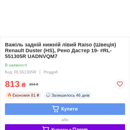
Важіль задній нижній лівий Raiso (Швеція)
Renault Duster (HS), Рено Дастер 19- #RL-
551305R UADNVQM7
В наявності
Код: RL551305R
Роздріб
813
₴
894 ₴
Економія
81 ₴
Залишилось
46 днів
Купити
або
Купити з