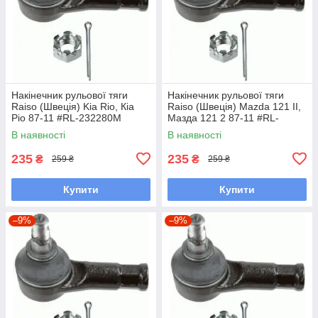
Накінечник рульової тяги
Накінечник рульової тяги
Raiso (Швеція) Kia Rio, Кіа
Raiso (Швеція) Mazda 121 II,
Ріо 87-11 #RL-232280M
Мазда 121 2 87-11 #RL-
UAKCOCW7
232280M UAKCOCW7
В наявності
В наявності
235
235
₴
₴
259 ₴
259 ₴
Купити
Купити
–9%
–9%