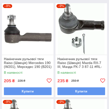
–9%
–9%
Накінечник рульової тяги
Накінечник рульової тяги
Raiso (Швеція) Mercedes 190
Raiso (Швеція) Mazda RX-7
(W201), Мерседес 190 (В201)
III, Мазда РХ-7 3 87-11 #RL-
82-93 #RL-338110M
232280M UAQWNIH7
В наявності
В наявності
UAYXAOD7
205
235
₴
₴
226 ₴
259 ₴
Купити
Купити
–9%
–9%