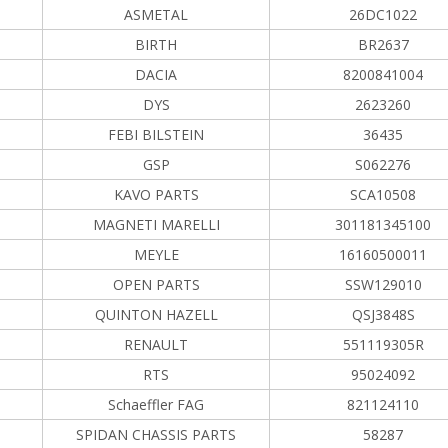
ASMETAL
26DC1022
BIRTH
BR2637
DACIA
8200841004
DYS
2623260
FEBI BILSTEIN
36435
GSP
S062276
KAVO PARTS
SCA10508
MAGNETI MARELLI
301181345100
MEYLE
16160500011
OPEN PARTS
SSW129010
QUINTON HAZELL
QSJ3848S
RENAULT
551119305R
RTS
95024092
Schaeffler FAG
821124110
SPIDAN CHASSIS PARTS
58287