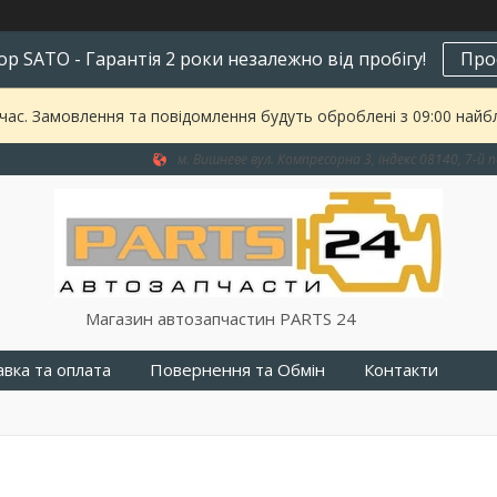
р SATO - Гарантія 2 роки незалежно від пробігу!
Про
 час. Замовлення та повідомлення будуть оброблені з 09:00 найбл
м. Вишневе вул. Компресорна 3, індекс 08140, 7-й п
Магазин автозапчастин PARTS 24
вка та оплата
Повернення та Обмін
Контакти