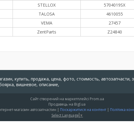
STELLOX
5704019SX
TALOSA
4610055
VEMA
27457
ZentParts
Z24840
агазин, купить, продажа, цена, фото, стоимость, автозапчасти, 
 боярка, вишневое, описание,
Сайт створений на маркетплейсі
Prom.ua
Продавець на Bigl.ua
"PARTS 24" - Інтернет-магазин автозапчастин |
Поскаржитися на контент
|
Політика кон
Select Language
▼