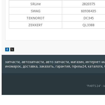
SRLine
2820375
SWAG
60936435
TEKNOROT
DC345
ZEKKERT
QL3388
запчасти, автозапчасти, авто запчасти, магазин, интернет-м
иномарок, доставка, заказать, гарантия, пфкеы24, каталоги,