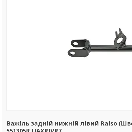
Важіль задній нижній лівий Raiso (Швец
551305R UAXRJVR7