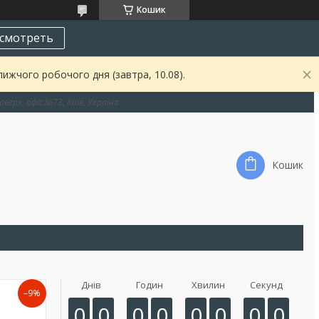
Кошик
смотреть
ижчого робочого дня (завтра, 10.08).
оверх, офіс №73, Київ, Україна
Кошик
Днів
Годин
Хвилин
Секунд
–9%
0
0
0
0
0
0
0
0