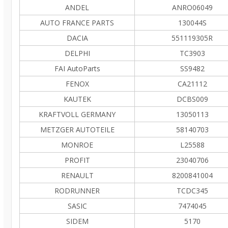
ANDEL
ANRO06049
AUTO FRANCE PARTS
130044S
DACIA
551119305R
DELPHI
TC3903
FAI AutoParts
SS9482
FENOX
CA21112
KAUTEK
DCBS009
KRAFTVOLL GERMANY
13050113
METZGER AUTOTEILE
58140703
MONROE
L25588
PROFIT
23040706
RENAULT
8200841004
RODRUNNER
TCDC345
SASIC
7474045
SIDEM
5170