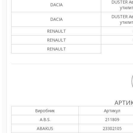
DUSTER Ав
DACIA
утили
DUSTER Ав
DACIA
утили
RENAULT
RENAULT
RENAULT
АРТИК
Виробник
Артикул
A.B.S.
211809
ABAKUS
23302105