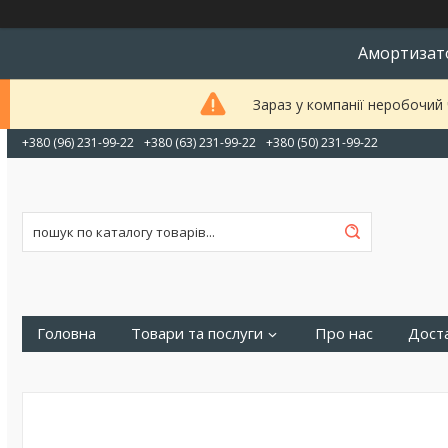
Амортизато
Зараз у компанії неробочий
+380 (96) 231-99-22
+380 (63) 231-99-22
+380 (50) 231-99-22
Головна
Товари та послуги
Про нас
Доста