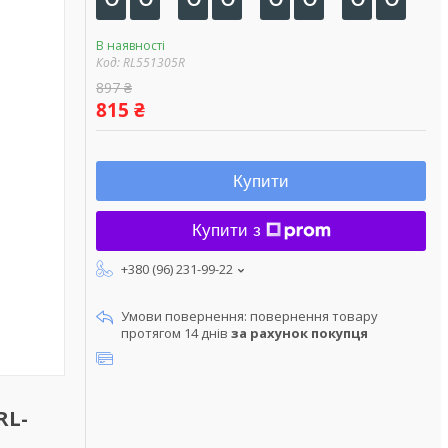
В наявності
Код:
RL551305R
897 ₴
815 ₴
Купити
Купити з
+380 (96) 231-99-22
повернення товару
протягом 14 днів
за рахунок покупця
RL-