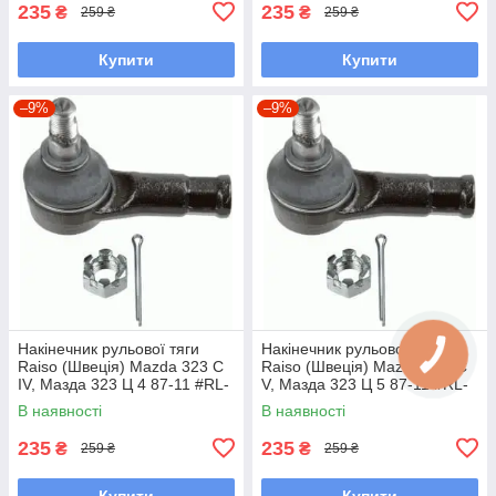
235
235
₴
₴
259 ₴
259 ₴
Купити
Купити
–9%
–9%
Накінечник рульової тяги
Накінечник рульової тяги
Raiso (Швеція) Mazda 323 C
Raiso (Швеція) Mazda 323 C
IV, Мазда 323 Ц 4 87-11 #RL-
V, Мазда 323 Ц 5 87-11 #RL-
232280M UAVIMGB7
232280M UAJBYUV7
В наявності
В наявності
235
235
₴
₴
259 ₴
259 ₴
Купити
Купити