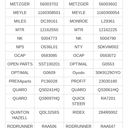
METZGER
56003702
METZGER
56003602
MEYLE
1160308501
MEYLE
1160300054
MILES
DC39161
MONROE
L29361
MTR
12162550
MTR
12162225
NK
5004773
NK
5004790
NPS
O536L01
NTY
SDKVW002
OCAP
0583085
OCAP
0583072
OPEN PARTS
SST100201
OPTIMAL
G0553
OPTIMAL
G0609
Oyodo
30K9129OYO
PREXAparts
P136028
PROFIT
23030180
QUARO
QS0241HQ
QUARO
QS3061HQ
QUARO
QS9097HQ
QUICK
RA7201
STEER
QUINTON
QDL3258S
RIDEX
284R0002
HAZELL
RODRUNNER
RAA506
RODRUNNER
RAA547