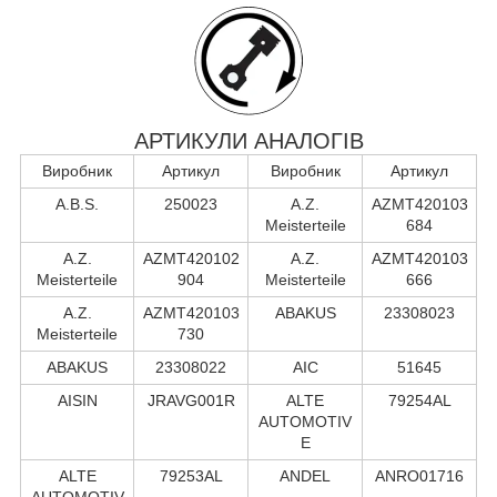
АРТИКУЛИ АНАЛОГІВ
Виробник
Артикул
Виробник
Артикул
A.B.S.
250023
A.Z.
AZMT420103
Meisterteile
684
A.Z.
AZMT420102
A.Z.
AZMT420103
Meisterteile
904
Meisterteile
666
A.Z.
AZMT420103
ABAKUS
23308023
Meisterteile
730
ABAKUS
23308022
AIC
51645
AISIN
JRAVG001R
ALTE
79254AL
AUTOMOTIV
E
ALTE
79253AL
ANDEL
ANRO01716
AUTOMOTIV