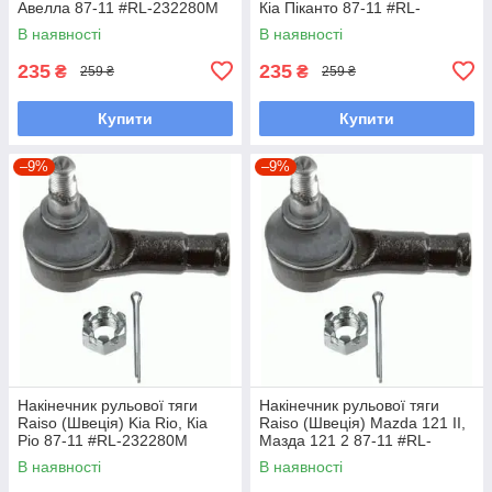
Авелла 87-11 #RL-232280M
Кіа Піканто 87-11 #RL-
UAGKKIJ7
232280M UAGKKIJ7
В наявності
В наявності
235
235
₴
₴
259 ₴
259 ₴
Купити
Купити
–9%
–9%
Накінечник рульової тяги
Накінечник рульової тяги
Raiso (Швеція) Kia Rio, Кіа
Raiso (Швеція) Mazda 121 II,
Ріо 87-11 #RL-232280M
Мазда 121 2 87-11 #RL-
UARVEOA7
232280M UAVIMGB7
В наявності
В наявності