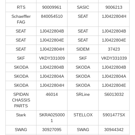
RTS
90009961
SASIC
9006213
Schaeffler
840054510
SEAT
1J0422804H
FAG
SEAT
1J0422804B
SEAT
1J0422804B
SEAT
1J0422804E
SEAT
1J0422804E
SEAT
1J0422804H
SIDEM
37423
SKF
VKDY331009
SKF
VKDY331039
SKODA
1J0422804B
SKODA
1J0422804B
SKODA
1J0422804A
SKODA
1J0422804A
SKODA
1J0422804H
SKODA
1J0422804E
SPIDAN
46014
SRLine
S6013032
CHASSIS
PARTS
Stark
SKRA025000
STELLOX
5901477SX
1
SWAG
30927095
SWAG
30944342