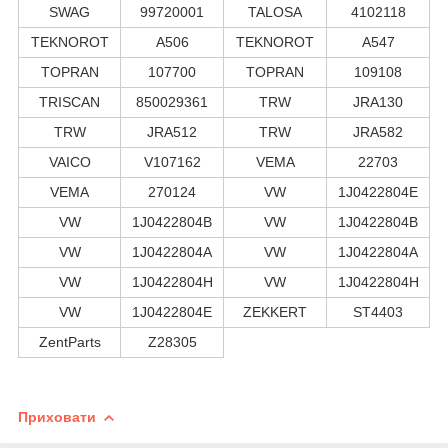
SWAG
99720001
TALOSA
4102118
TEKNOROT
A506
TEKNOROT
A547
TOPRAN
107700
TOPRAN
109108
TRISCAN
850029361
TRW
JRA130
TRW
JRA512
TRW
JRA582
VAICO
V107162
VEMA
22703
VEMA
270124
VW
1J0422804E
VW
1J0422804B
VW
1J0422804B
VW
1J0422804A
VW
1J0422804A
VW
1J0422804H
VW
1J0422804H
VW
1J0422804E
ZEKKERT
ST4403
ZentParts
Z28305
Приховати