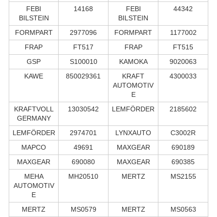
FEBI
14168
FEBI
44342
BILSTEIN
BILSTEIN
FORMPART
2977096
FORMPART
1177002
FRAP
FT517
FRAP
FT515
GSP
S100010
KAMOKA
9020063
KAWE
850029361
KRAFT
4300033
AUTOMOTIV
E
KRAFTVOLL
13030542
LEMFÖRDER
2185602
GERMANY
LEMFÖRDER
2974701
LYNXAUTO
C3002R
MAPCO
49691
MAXGEAR
690189
MAXGEAR
690080
MAXGEAR
690385
MEHA
MH20510
MERTZ
MS2155
AUTOMOTIV
E
MERTZ
MS0579
MERTZ
MS0563