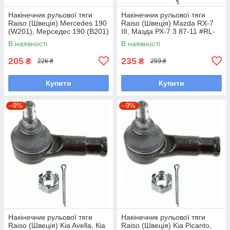
Накінечник рульової тяги
Накінечник рульової тяги
Raiso (Швеція) Mercedes 190
Raiso (Швеція) Mazda RX-7
(W201), Мерседес 190 (В201)
III, Мазда РХ-7 3 87-11 #RL-
82-93 #RL-338110M
232280M UABTPIP7
В наявності
В наявності
UAMHIRZ7
205
235
₴
₴
226 ₴
259 ₴
Купити
Купити
–9%
–9%
Накінечник рульової тяги
Накінечник рульової тяги
Raiso (Швеція) Kia Avella, Кіа
Raiso (Швеція) Kia Picanto,