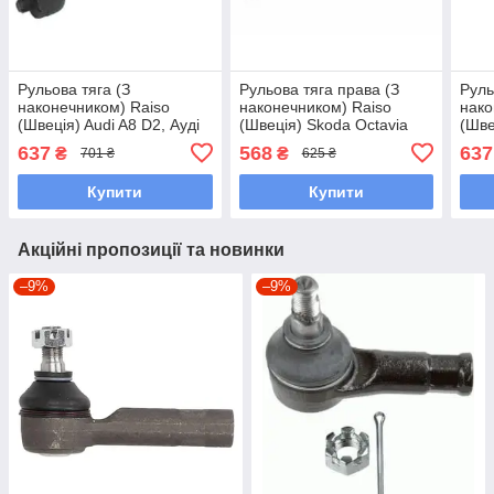
Рульова тяга (З
Рульова тяга права (З
Руль
наконечником) Raiso
наконечником) Raiso
нако
(Швеція) Audi A8 D2, Ауді
(Швеція) Skoda Octavia
(Шве
А8 Д2 94-09 #RL-404801S
Combi, Шкода Октавія
А4 Б
637
568
637
₴
₴
701 ₴
625 ₴
UANTQLT7
#RL-104804S UAKDOSI7
UAP
Купити
Купити
Акційні пропозиції та новинки
–9%
–9%