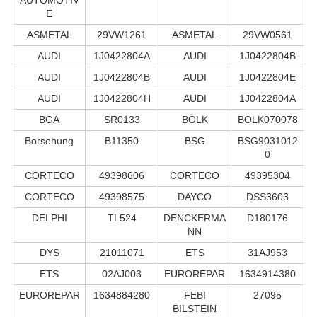
E
ASMETAL
29VW1261
ASMETAL
29VW0561
AUDI
1J0422804A
AUDI
1J0422804B
AUDI
1J0422804B
AUDI
1J0422804E
AUDI
1J0422804H
AUDI
1J0422804A
BGA
SR0133
BÖLK
BOLK070078
Borsehung
B11350
BSG
BSG9031012
0
CORTECO
49398606
CORTECO
49395304
CORTECO
49398575
DAYCO
DSS3603
DELPHI
TL524
DENCKERMA
D180176
NN
DYS
21011071
ETS
31AJ953
ETS
02AJ003
EUROREPAR
1634914380
EUROREPAR
1634884280
FEBI
27095
BILSTEIN