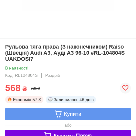
Рульова тяга права (З наконечником) Raiso
(Швеція) Audi A3, Ауді А3 96-10 #RL-104804S
UAKDOSI7
В наявності
Код: RL104804S
Роздріб
568
₴
625 ₴
Економія
57 ₴
Залишилось
46 днів
Купити
або
Купити з