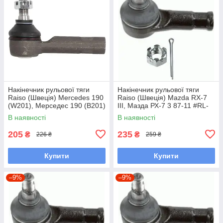
Накінечник рульової тяги
Накінечник рульової тяги
Raiso (Швеція) Mercedes 190
Raiso (Швеція) Mazda RX-7
(W201), Мерседес 190 (В201)
III, Мазда РХ-7 3 87-11 #RL-
82-93 #RL-338110M
232280M UAQWNIH7
В наявності
В наявності
UAYXAOD7
205
235
₴
₴
226 ₴
259 ₴
Купити
Купити
–9%
–9%