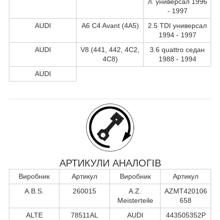
л. универсал 1996
- 1997
AUDI
A6 C4 Avant (4A5)
2.5 TDI универсал
1994 - 1997
AUDI
V8 (441, 442, 4C2,
3.6 quattro седан
4C8)
1988 - 1994
AUDI
АРТИКУЛИ АНАЛОГІВ
Виробник
Артикул
Виробник
Артикул
A.B.S.
260015
A.Z.
AZMT420106
Meisterteile
658
ALTE
78511AL
AUDI
443505352P