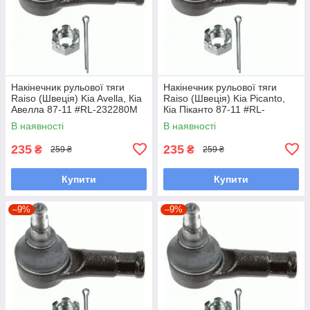
Накінечник рульової тяги
Накінечник рульової тяги
Raiso (Швеція) Kia Avella, Кіа
Raiso (Швеція) Kia Picanto,
Авелла 87-11 #RL-232280M
Кіа Піканто 87-11 #RL-
UAYLLYW7
232280M UADYWHC7
В наявності
В наявності
235
235
₴
₴
259 ₴
259 ₴
Купити
Купити
–9%
–9%