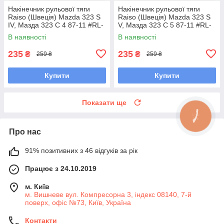
Накінечник рульової тяги
Накінечник рульової тяги
Raiso (Швеція) Mazda 323 S
Raiso (Швеція) Mazda 323 S
IV, Мазда 323 С 4 87-11 #RL-
V, Мазда 323 С 5 87-11 #RL-
232280M UAEERFR7
232280M UAOWALD7
В наявності
В наявності
235
235
₴
₴
259 ₴
259 ₴
Купити
Купити
Показати ще
КНОПКА
ЗВ'ЯЗКУ
Про нас
91% позитивних з 46 відгуків за рік
Працює з 24.10.2019
м. Київ
м. Вишневе вул. Компресорна 3, індекс 08140, 7-й
поверх, офіс №73, Київ, Україна
Контакти