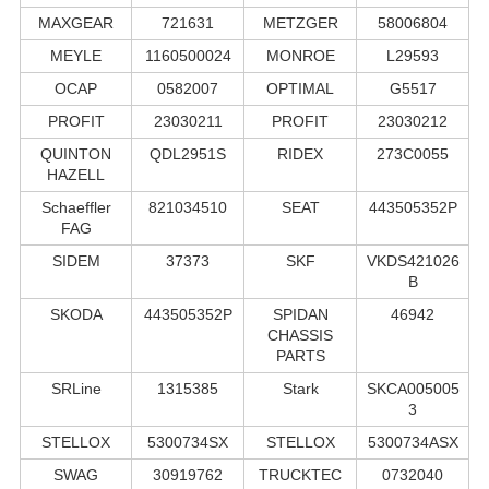
MAXGEAR
721631
METZGER
58006804
MEYLE
1160500024
MONROE
L29593
OCAP
0582007
OPTIMAL
G5517
PROFIT
23030211
PROFIT
23030212
QUINTON
QDL2951S
RIDEX
273C0055
HAZELL
Schaeffler
821034510
SEAT
443505352P
FAG
SIDEM
37373
SKF
VKDS421026
B
SKODA
443505352P
SPIDAN
46942
CHASSIS
PARTS
SRLine
1315385
Stark
SKCA005005
3
STELLOX
5300734SX
STELLOX
5300734ASX
SWAG
30919762
TRUCKTEC
0732040