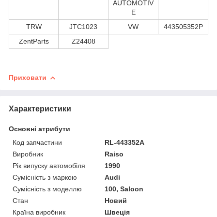
AUTOMOTIV
E
TRW
JTC1023
VW
443505352P
ZentParts
Z24408
Приховати
Характеристики
Основні атрибути
Код запчастини
RL-443352A
Виробник
Raiso
Рік випуску автомобіля
1990
Сумісність з маркою
Audi
Сумісність з моделлю
100, Saloon
Стан
Новий
Країна виробник
Швеція