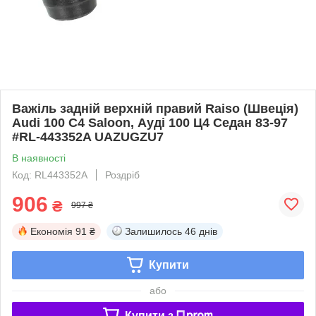
Важіль задній верхній правий Raiso (Швеція)
Audi 100 C4 Saloon, Ауді 100 Ц4 Седан 83-97
#RL-443352A UAZUGZU7
В наявності
Код: RL443352A
Роздріб
906
₴
997 ₴
Економія
91 ₴
Залишилось
46 днів
Купити
або
Купити з