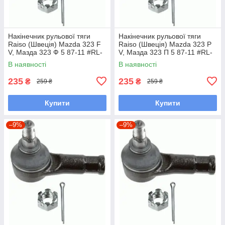
Накінечник рульової тяги
Накінечник рульової тяги
Raiso (Швеція) Mazda 323 F
Raiso (Швеція) Mazda 323 P
V, Мазда 323 Ф 5 87-11 #RL-
V, Мазда 323 П 5 87-11 #RL-
232280M UAUHLWV7
232280M UAEERFR7
В наявності
В наявності
235
235
₴
₴
259 ₴
259 ₴
Купити
Купити
–9%
–9%