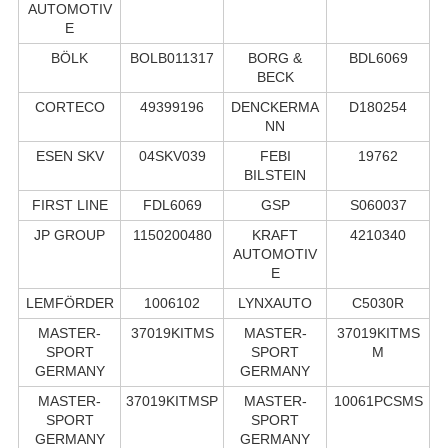
AUTOMOTIV
E
BÖLK
BOLB011317
BORG &
BDL6069
BECK
CORTECO
49399196
DENCKERMA
D180254
NN
ESEN SKV
04SKV039
FEBI
19762
BILSTEIN
FIRST LINE
FDL6069
GSP
S060037
JP GROUP
1150200480
KRAFT
4210340
AUTOMOTIV
E
LEMFÖRDER
1006102
LYNXAUTO
C5030R
MASTER-
37019KITMS
MASTER-
37019KITMS
SPORT
SPORT
M
GERMANY
GERMANY
MASTER-
37019KITMSP
MASTER-
10061PCSMS
SPORT
SPORT
GERMANY
GERMANY