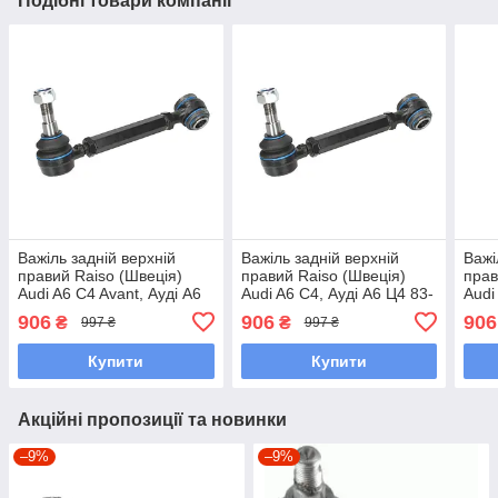
Подібні товари компанії
Важіль задній верхній
Важіль задній верхній
Важі
правий Raiso (Швеція)
правий Raiso (Швеція)
прав
Audi A6 C4 Avant, Ауді А6
Audi A6 C4, Ауді А6 Ц4 83-
Audi
Ц4 Авант 83-97 #RL-
97 #RL-443352A
100 
906
906
906
₴
₴
997 ₴
997 ₴
443352A UAOTHWK7
UAXSPXP7
443
Купити
Купити
Акційні пропозиції та новинки
–9%
–9%