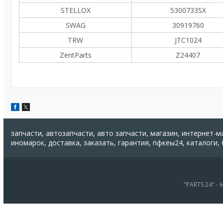
STELLOX
5300733SX
SWAG
30919760
TRW
JTC1024
ZentParts
Z24407
запчасти, автозапчасти, авто запчасти, магазин, интернет-м
иномарок, доставка, заказать, гарантия, пфкеы24, каталоги,