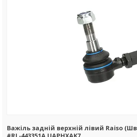
Важіль задній верхній лівий Raiso (Швец
#RL-443351A UAPHXAK7