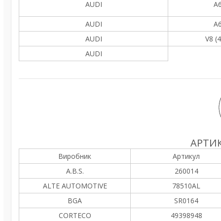
AUDI
A6
AUDI
A6
AUDI
V8 (
AUDI
АРТИК
Виробник
Артикул
A.B.S.
260014
ALTE AUTOMOTIVE
78510AL
BGA
SR0164
CORTECO
49398948