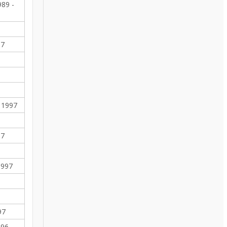
989 -
97
- 1997
97
1997
97
96 -