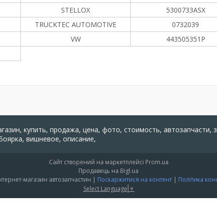
STELLOX
5300733ASX
TRUCKTEC AUTOMOTIVE
0732039
VW
443505351P
агазин, купить, продажа, цена, фото, стоимость, автозапчасти, 
 боярка, вишневое, описание,
Сайт створений на маркетплейсі
Prom.ua
Продавець на Bigl.ua
"PARTS 24" - Інтернет-магазин автозапчастин |
Поскаржитися на контент
|
Політика кон
Select Language
▼