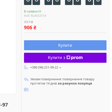
В наявності
Код:
RL443351A
997 ₴
906 ₴
Купити
Купити з
+380 (96) 231-99-22
повернення товару
протягом 14 днів
за рахунок покупця
-97