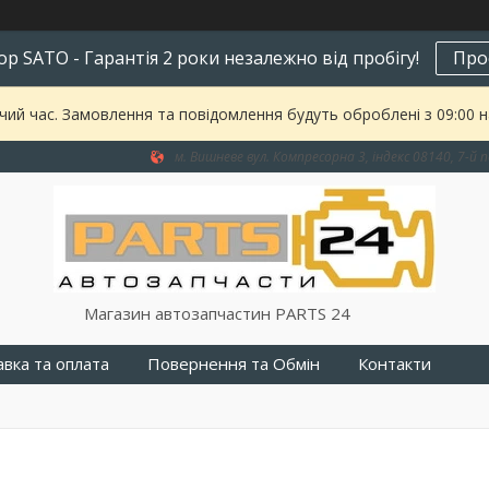
р SATO - Гарантія 2 роки незалежно від пробігу!
Про
чий час. Замовлення та повідомлення будуть оброблені з 09:00 
м. Вишневе вул. Компресорна 3, індекс 08140, 7-й п
Магазин автозапчастин PARTS 24
вка та оплата
Повернення та Обмін
Контакти