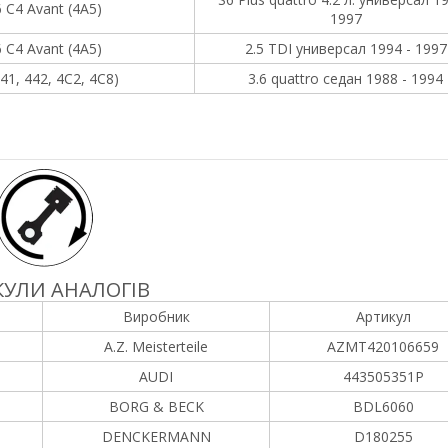
 C4 Avant (4A5)
1997
 C4 Avant (4A5)
2.5 TDI универсал 1994 - 1997
441, 442, 4C2, 4C8)
3.6 quattro седан 1988 - 1994
УЛИ АНАЛОГІВ
Виробник
Артикул
A.Z. Meisterteile
AZMT420106659
AUDI
443505351P
BORG & BECK
BDL6060
DENCKERMANN
D180255