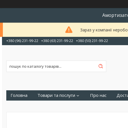
Амортизато
Зараз у компанії неробо
+380 (96) 231-99-22
+380 (63) 231-99-22
+380 (50) 231-99-22
Головна
Товари та послуги
Про нас
Доста