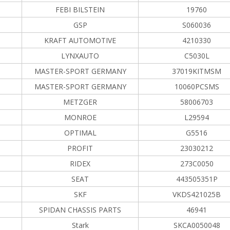
FEBI BILSTEIN
19760
GSP
S060036
KRAFT AUTOMOTIVE
4210330
LYNXAUTO
C5030L
MASTER-SPORT GERMANY
37019KITMSM
MASTER-SPORT GERMANY
10060PCSMS
METZGER
58006703
MONROE
L29594
OPTIMAL
G5516
PROFIT
23030212
RIDEX
273C0050
SEAT
443505351P
SKF
VKDS421025B
SPIDAN CHASSIS PARTS
46941
Stark
SKCA0050048