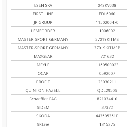
ESEN SKV
04SKV038
FIRST LINE
FDL6060
JP GROUP
1150200470
LEMFÖRDER
1006002
MASTER-SPORT GERMANY
37019KITMS
MASTER-SPORT GERMANY
37019KITMSP
MAXGEAR
721632
MEYLE
1160500023
OCAP
0592007
PROFIT
23030211
QUINTON HAZELL
QDL2950S
Schaeffler FAG
821034410
SIDEM
37372
SKODA
443505351P
SRLine
1315375