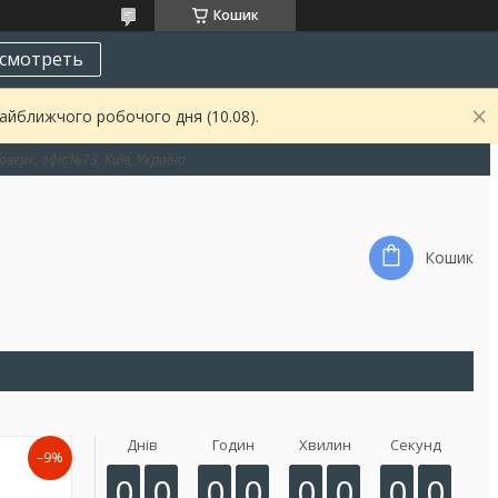
Кошик
смотреть
найближчого робочого дня (10.08).
оверх, офіс №73, Київ, Україна
Кошик
Днів
Годин
Хвилин
Секунд
–9%
0
0
0
0
0
0
0
0