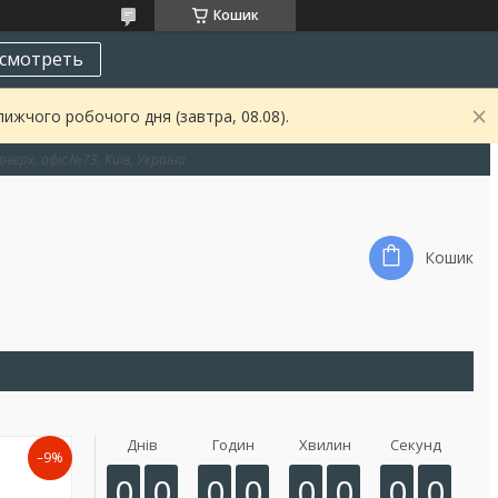
Кошик
смотреть
ижчого робочого дня (завтра, 08.08).
оверх, офіс №73, Київ, Україна
Кошик
Днів
Годин
Хвилин
Секунд
–9%
0
0
0
0
0
0
0
0