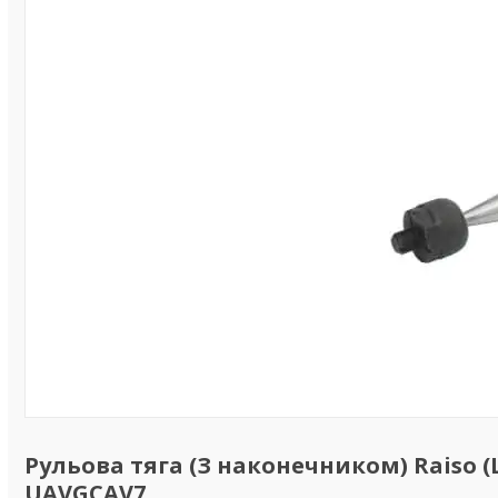
Рульова тяга (З наконечником) Raiso (Шв
UAVGCAV7