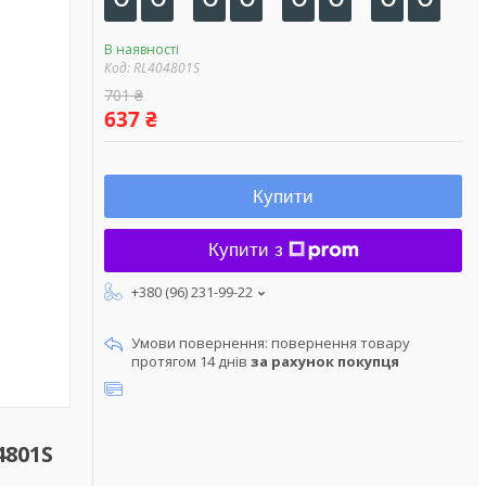
В наявності
Код:
RL404801S
701 ₴
637 ₴
Купити
Купити з
+380 (96) 231-99-22
повернення товару
протягом 14 днів
за рахунок покупця
4801S