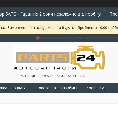
р SATO - Гарантія 2 роки незалежно від пробігу!
Про
 час. Замовлення та повідомлення будуть оброблені з 10:00 найбл
м. Вишневе вул. Компресорна 3, індекс 08140, 7-й п
Магазин автозапчастин PARTS 24
вка та оплата
Повернення та Обмін
Контакти