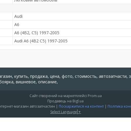
Audi
A6
A6 (4B2, C5) 1997-2005
Audi A6 (4B2 C5) 1997-2005
агазин, купить, продажа, цена, фото, стоимость, автозапчасти, 
 боярка, вишневое, описание,
Сайт створений на маркетплейсі
Prom.ua
Продавець на Bigl.ua
"PARTS 24" - Інтернет-магазин автозапчастин |
Поскаржитися на контент
|
Політика кон
Select Language
▼