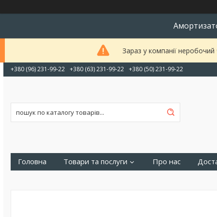
Амортизато
Зараз у компанії неробочий
+380 (96) 231-99-22
+380 (63) 231-99-22
+380 (50) 231-99-22
Головна
Товари та послуги
Про нас
Доста