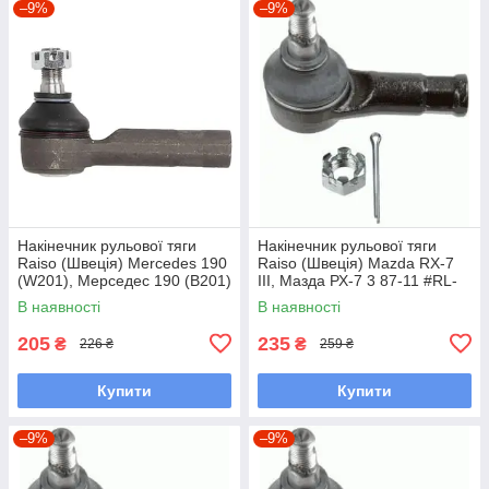
–9%
–9%
Накінечник рульової тяги
Накінечник рульової тяги
Raiso (Швеція) Mercedes 190
Raiso (Швеція) Mazda RX-7
(W201), Мерседес 190 (В201)
III, Мазда РХ-7 3 87-11 #RL-
82-93 #RL-338110M
232280M UAWSCEN7
В наявності
В наявності
UAGKZRA7
205
235
₴
₴
226 ₴
259 ₴
Купити
Купити
–9%
–9%