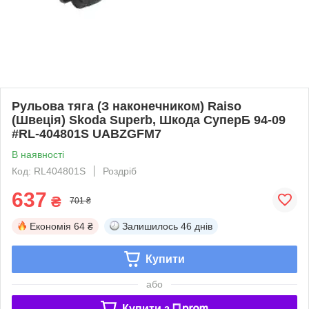
Рульова тяга (З наконечником) Raiso
(Швеція) Skoda Superb, Шкода СуперБ 94-09
#RL-404801S UABZGFM7
В наявності
Код: RL404801S
Роздріб
637
₴
701 ₴
Економія
64 ₴
Залишилось
46 днів
Купити
або
Купити з