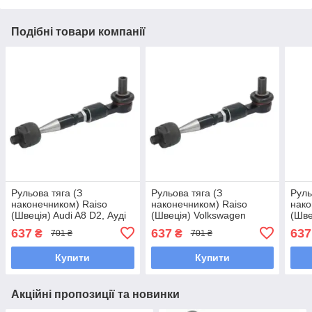
Подібні товари компанії
Рульова тяга (З
Рульова тяга (З
Руль
наконечником) Raiso
наконечником) Raiso
нако
(Швеція) Audi A8 D2, Ауді
(Швеція) Volkswagen
(Шве
А8 Д2 94-09 #RL-404801S
Passat B5, Фольксваген
Vari
637
637
637
₴
₴
701 ₴
701 ₴
UACCNWQ7
Пасат Б5 #RL-404801S
Паса
UABZGFM7
UAB
Купити
Купити
Акційні пропозиції та новинки