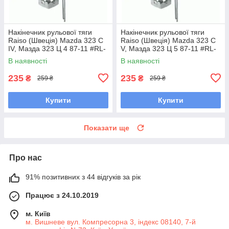
Накінечник рульової тяги
Накінечник рульової тяги
Raiso (Швеція) Mazda 323 C
Raiso (Швеція) Mazda 323 C
IV, Мазда 323 Ц 4 87-11 #RL-
V, Мазда 323 Ц 5 87-11 #RL-
232280M UAVPCWF7
232280M UAVPCWF7
В наявності
В наявності
235
235
₴
₴
259 ₴
259 ₴
Купити
Купити
Показати ще
Про нас
91% позитивних з 44 відгуків за рік
Працює з 24.10.2019
м. Київ
м. Вишневе вул. Компресорна 3, індекс 08140, 7-й