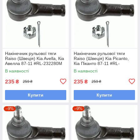
Накінечник рульової тяги
Накінечник рульової тяги
Raiso (Швеція) Kia Avella, Кіа
Raiso (Швеція) Kia Picanto,
Авелла 87-11 #RL-232280M
Кіа Піканто 87-11 #RL-
UALPSKZ7
232280M UAYINBP7
В наявності
В наявності
235
235
₴
₴
259 ₴
259 ₴
Купити
Купити
–9%
–9%