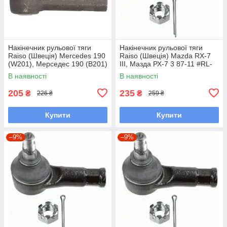
Накінечник рульової тяги
Накінечник рульової тяги
Raiso (Швеція) Mercedes 190
Raiso (Швеція) Mazda RX-7
(W201), Мерседес 190 (В201)
III, Мазда РХ-7 3 87-11 #RL-
82-93 #RL-338110M
232280M UAQWNIH7
В наявності
В наявності
UAYXAOD7
205
235
₴
₴
226 ₴
259 ₴
Купити
Купити
–9%
–9%