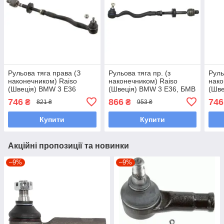
Рульова тяга права (З
Рульова тяга пр. (з
Руль
наконечником) Raiso
наконечником) Raiso
нако
(Швеція) BMW 3 E36
(Швеція) BMW 3 E36, БМВ
(Шве
Coupe, БМВ 3 Е36 Купе
3 Е36 90- #RL-139316B
Coup
746
866
746
₴
₴
821 ₴
953 ₴
90-03 #RL-311316B
UAMOJSK7
90- 
UAJECTF7
UAH
Купити
Купити
Акційні пропозиції та новинки
–9%
–9%