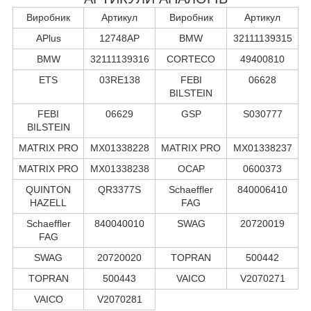
Виробник
Артикул
Виробник
Артикул
APlus
12748AP
BMW
32111139315
BMW
32111139316
CORTECO
49400810
ETS
03RE138
FEBI
06628
BILSTEIN
FEBI
06629
GSP
S030777
BILSTEIN
MATRIX PRO
MX01338228
MATRIX PRO
MX01338237
MATRIX PRO
MX01338238
OCAP
0600373
QUINTON
QR3377S
Schaeffler
840006410
HAZELL
FAG
Schaeffler
840040010
SWAG
20720019
FAG
SWAG
20720020
TOPRAN
500442
TOPRAN
500443
VAICO
V2070271
VAICO
V2070281