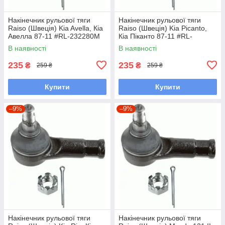
Накінечник рульової тяги
Накінечник рульової тяги
Raiso (Швеція) Kia Avella, Кіа
Raiso (Швеція) Kia Picanto,
Авелла 87-11 #RL-232280M
Кіа Піканто 87-11 #RL-
UAYLLYW7
232280M UADYWHC7
В наявності
В наявності
235
235
₴
₴
259 ₴
259 ₴
Купити
Купити
–9%
–9%
Накінечник рульової тяги
Накінечник рульової тяги