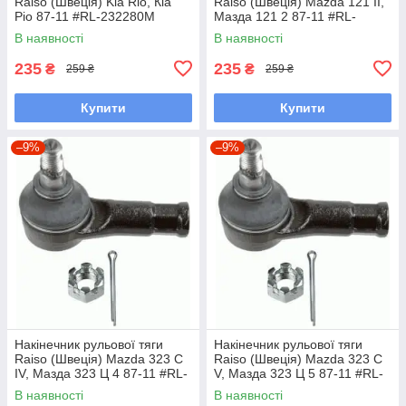
Raiso (Швеція) Kia Rio, Кіа
Raiso (Швеція) Mazda 121 II,
Ріо 87-11 #RL-232280M
Мазда 121 2 87-11 #RL-
UAKCOCW7
232280M UAKCOCW7
В наявності
В наявності
235
235
₴
₴
259 ₴
259 ₴
Купити
Купити
–9%
–9%
Накінечник рульової тяги
Накінечник рульової тяги
Raiso (Швеція) Mazda 323 C
Raiso (Швеція) Mazda 323 C
IV, Мазда 323 Ц 4 87-11 #RL-
V, Мазда 323 Ц 5 87-11 #RL-
232280M UAAWYRA7
232280M UAAWYRA7
В наявності
В наявності