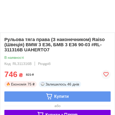
Рульова тяга права (З наконечником) Raiso
(Швеція) BMW 3 E36, БМВ 3 Е36 90-03 #RL-
311316B UAHERTO7
В наявності
Код: RL311316B
Роздріб
746
₴
821 ₴
Економія
75 ₴
Залишилось
46 днів
Купити
або
Купити з