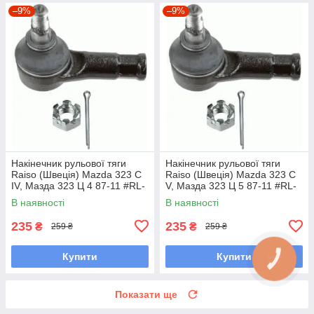
–9%
–9%
Накінечник рульової тяги
Накінечник рульової тяги
Raiso (Швеція) Mazda 323 C
Raiso (Швеція) Mazda 323 C
IV, Мазда 323 Ц 4 87-11 #RL-
V, Мазда 323 Ц 5 87-11 #RL-
232280M UAOUHQF7
232280M UAQSNRY7
В наявності
В наявності
235
235
₴
₴
259 ₴
259 ₴
Купити
Купити
Показати ще