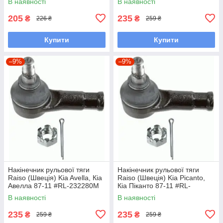
В наявності
В наявності
UAFWFCZ7
205
235
₴
₴
226 ₴
259 ₴
Купити
Купити
–9%
–9%
Накінечник рульової тяги
Накінечник рульової тяги
Raiso (Швеція) Kia Avella, Кіа
Raiso (Швеція) Kia Picanto,
Авелла 87-11 #RL-232280M
Кіа Піканто 87-11 #RL-
UAOBSGK7
232280M UAOBSGK7
В наявності
В наявності
235
235
₴
₴
259 ₴
259 ₴