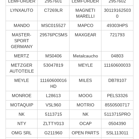
LEMFÖRDER
2957601
LEMFÖRDER
2957602
LYNXAUTO
C7269LR
MAGNETI
30119162503
MARELLI
0
MANDO
MSC015527
MAPCO
49303HPS
MASTER-
29576PCSMS
MAXGEAR
721793
SPORT
GERMANY
MERTZ
MS0406
Metalcaucho
04803
METZGER
53047819
MEYLE
11160600033
AUTOTEILE
MEYLE
11160600016
MILES
DB78107
HD
MONROE
L28613
MOOG
PELS3326
MOTAQUIP
VSL960
MOTRIO
8550500717
NK
5113715
NK
5113715PRO
NTY
ZLTTY013
OCAP
0504390
OMG SRL
G211960
OPEN PARTS
SSL113011