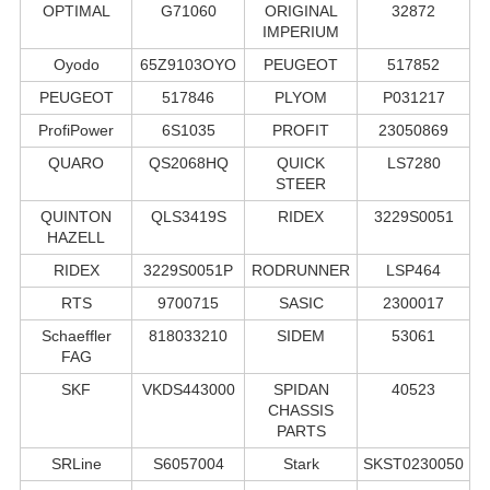
OPTIMAL
G71060
ORIGINAL
32872
IMPERIUM
Oyodo
65Z9103OYO
PEUGEOT
517852
PEUGEOT
517846
PLYOM
P031217
ProfiPower
6S1035
PROFIT
23050869
QUARO
QS2068HQ
QUICK
LS7280
STEER
QUINTON
QLS3419S
RIDEX
3229S0051
HAZELL
RIDEX
3229S0051P
RODRUNNER
LSP464
RTS
9700715
SASIC
2300017
Schaeffler
818033210
SIDEM
53061
FAG
SKF
VKDS443000
SPIDAN
40523
CHASSIS
PARTS
SRLine
S6057004
Stark
SKST0230050