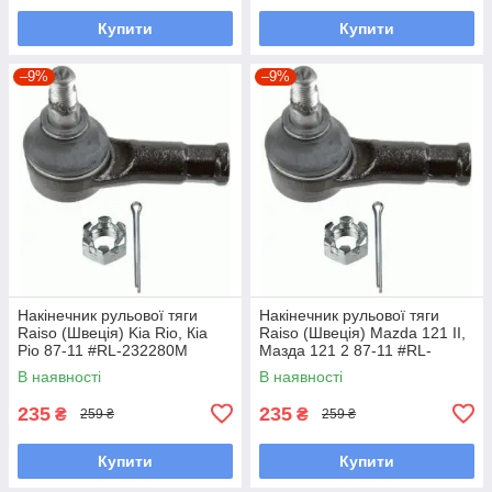
Купити
Купити
–9%
–9%
Накінечник рульової тяги
Накінечник рульової тяги
Raiso (Швеція) Kia Rio, Кіа
Raiso (Швеція) Mazda 121 II,
Ріо 87-11 #RL-232280M
Мазда 121 2 87-11 #RL-
UAOEBHV7
232280M UAOUHQF7
В наявності
В наявності
235
235
₴
₴
259 ₴
259 ₴
Купити
Купити