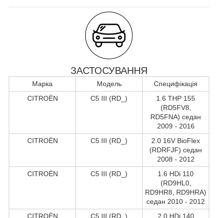
ЗАСТОСУВАННЯ
Марка
Модель
Специфікація
CITROËN
C5 III (RD_)
1.6 THP 155
(RD5FV8,
RD5FNA) седан
2009 - 2016
CITROËN
C5 III (RD_)
2.0 16V BioFlex
(RDRFJF) седан
2008 - 2012
CITROËN
C5 III (RD_)
1.6 HDi 110
(RD9HL0,
RD9HR8, RD9HRA)
седан 2010 - 2012
CITROËN
C5 III (RD_)
2.0 HDi 140