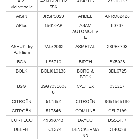
A.Z.
AZMT420102
ABAKUS
23306037
Meisterteile
556
AISIN
JRSPS023
ANDEL
ANRO02426
APlus
15610AP
ASAM
80767
AUTOMOTIV
E
ASHUKI by
PAL52062
ASMETAL
26PE4703
Palidium
BGA
LS6710
BIRTH
BX5028
BÖLK
BOLI010136
BORG &
BDL6725
BECK
BSG
BSG7031005
CAUTEX
031217
8
CITROËN
517852
CITROËN
9651565180
CITROËN
517846
COMLINE
CSL7199
CORTECO
49398743
DAYCO
DSS1477
DELPHI
TC1374
DENCKERMA
D140028
NN