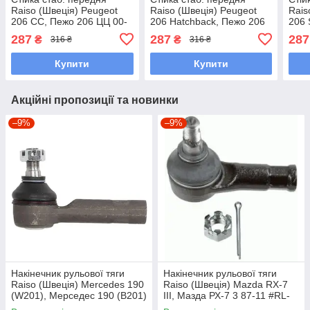
Raiso (Швеція) Peugeot
Raiso (Швеція) Peugeot
Rais
206 CC, Пежо 206 ЦЦ 00-
206 Hatchback, Пежо 206
206 
#RL-508771C UAVQQGR7
Хетчбек 98- #RL-508771C
#RL
287
287
287
₴
₴
316 ₴
316 ₴
UAJCCZR7
Купити
Купити
Акційні пропозиції та новинки
–9%
–9%
Накінечник рульової тяги
Накінечник рульової тяги
Raiso (Швеція) Mercedes 190
Raiso (Швеція) Mazda RX-7
(W201), Мерседес 190 (В201)
III, Мазда РХ-7 3 87-11 #RL-
82-93 #RL-338110M
232280M UACYWKM7