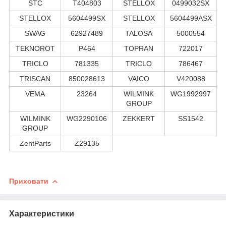
STC
T404803
STELLOX
0499032SX
STELLOX
5604499SX
STELLOX
5604499ASX
SWAG
62927489
TALOSA
5000554
TEKNOROT
P464
TOPRAN
722017
TRICLO
781335
TRICLO
786467
TRISCAN
850028613
VAICO
V420088
VEMA
23264
WILMINK
WG1992997
GROUP
WILMINK
WG2290106
ZEKKERT
SS1542
GROUP
ZentParts
Z29135
Приховати
Характеристики