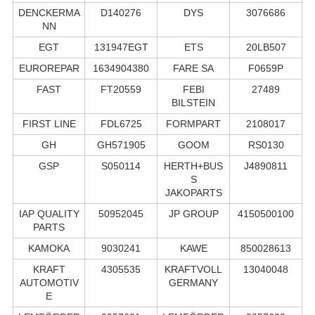
DENCKERMA
D140276
DYS
3076686
NN
EGT
131947EGT
ETS
20LB507
EUROREPAR
1634904380
FARE SA
F0659P
FAST
FT20559
FEBI
27489
BILSTEIN
FIRST LINE
FDL6725
FORMPART
2108017
GH
GH571905
GOOM
RS0130
GSP
S050114
HERTH+BUS
J4890811
S
JAKOPARTS
IAP QUALITY
50952045
JP GROUP
4150500100
PARTS
KAMOKA
9030241
KAWE
850028613
KRAFT
4305535
KRAFTVOLL
13040048
AUTOMOTIV
GERMANY
E