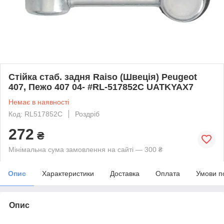
Стійка стаб. задня Raiso (Швеція) Peugeot
407, Пежо 407 04- #RL-517852C UATKYAX7
Немає в наявності
Код: RL517852C
Роздріб
272
₴
Мінімальна сума замовлення на сайті — 300 ₴
Опис
Характеристики
Доставка
Оплата
Умови п
Опис