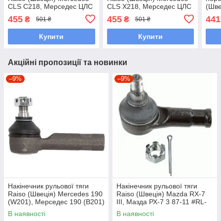
CLS C218, Мерседес ЦЛС
CLS X218, Мерседес ЦЛС
(Шве
Ц218 #RL-204589M
Х218 #RL-204589M
clas
455
455
441
₴
₴
501 ₴
501 ₴
UAIATBI7
UAJFOVC7
201
Купити
Купити
Акційні пропозиції та новинки
–9%
–9%
Накінечник рульової тяги
Накінечник рульової тяги
Raiso (Швеція) Mercedes 190
Raiso (Швеція) Mazda RX-7
(W201), Мерседес 190 (В201)
III, Мазда РХ-7 3 87-11 #RL-
82-93 #RL-338110M
232280M UAWSCEN7
В наявності
В наявності
UAGKZRA7