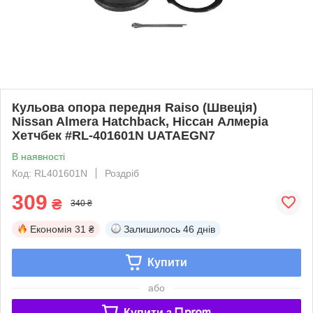
Кульова опора передня Raiso (Швеція)
Nissan Almera Hatchback, Ніссан Алмеріа
Хетчбек #RL-401601N UATAEGN7
В наявності
Код: RL401601N
Роздріб
309
₴
340 ₴
Економія
31 ₴
Залишилось
46 днів
Купити
або
Купити з