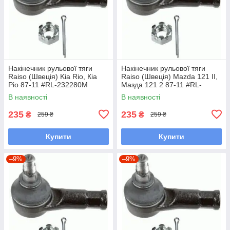
Накінечник рульової тяги
Накінечник рульової тяги
Raiso (Швеція) Kia Rio, Кіа
Raiso (Швеція) Mazda 121 II,
Ріо 87-11 #RL-232280M
Мазда 121 2 87-11 #RL-
UAOEBHV7
232280M UAOUHQF7
В наявності
В наявності
235
235
₴
₴
259 ₴
259 ₴
Купити
Купити
–9%
–9%