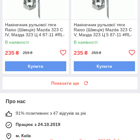
Накінечник рульової тяги
Накінечник рульової тяги
Raiso (Швеція) Mazda 323 C
Raiso (Швеція) Mazda 323 C
IV, Мазда 323 Ц 4 87-11 #RL-
V, Мазда 323 Ц 5 87-11 #RL-
232280M UAOUHQF7
232280M UAQSNRY7
В наявності
В наявності
235
235
₴
₴
259 ₴
259 ₴
Купити
Купити
Показати ще
Про нас
91% позитивних з 47 відгуків за рік
Працює з 24.10.2019
м. Київ