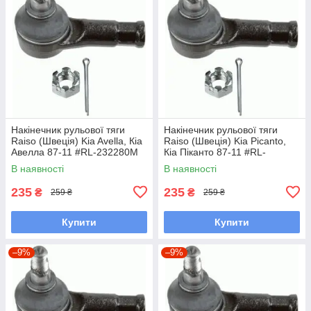
Накінечник рульової тяги
Накінечник рульової тяги
Raiso (Швеція) Kia Avella, Кіа
Raiso (Швеція) Kia Picanto,
Авелла 87-11 #RL-232280M
Кіа Піканто 87-11 #RL-
UAOBSGK7
232280M UAOBSGK7
В наявності
В наявності
235
235
₴
₴
259 ₴
259 ₴
Купити
Купити
–9%
–9%