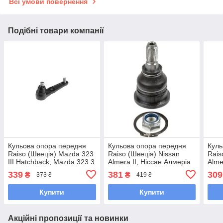
Всі умови повернення
Подібні товари компанії
Кульова опора передня
Кульова опора передня
Куль
Raiso (Швеція) Mazda 323
Raiso (Швеція) Nissan
Rais
III Hatchback, Mazda 323 3
Almera II, Ніссан Алмеріа
Alme
Хетчбек 87-96 #RL-
2 00- #RL-401602N
90-0
339
381
309
₴
₴
373 ₴
419 ₴
455550N UADRCZO7
UAIBFZL7
UAC
Купити
Купити
Акційні пропозиції та новинки