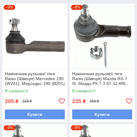
–9%
–9%
Накінечник рульової тяги
Накінечник рульової тяги
Raiso (Швеція) Mercedes 190
Raiso (Швеція) Mazda RX-7
(W201), Мерседес 190 (В201)
III, Мазда РХ-7 3 87-11 #RL-
82-93 #RL-338110M
232280M UACYWKM7
В наявності
В наявності
UAFWFCZ7
205
235
₴
₴
226 ₴
259 ₴
Купити
Купити
–9%
–9%