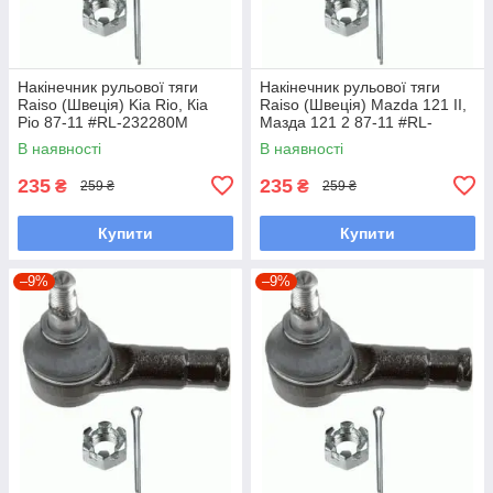
Накінечник рульової тяги
Накінечник рульової тяги
Raiso (Швеція) Kia Rio, Кіа
Raiso (Швеція) Mazda 121 II,
Ріо 87-11 #RL-232280M
Мазда 121 2 87-11 #RL-
UAKCOCW7
232280M UAKCOCW7
В наявності
В наявності
235
235
₴
₴
259 ₴
259 ₴
Купити
Купити
–9%
–9%