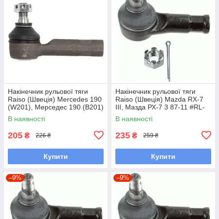
Накінечник рульової тяги
Накінечник рульової тяги
Raiso (Швеція) Mercedes 190
Raiso (Швеція) Mazda RX-7
(W201), Мерседес 190 (В201)
III, Мазда РХ-7 3 87-11 #RL-
82-93 #RL-338110M
232280M UAQWNIH7
В наявності
В наявності
UAYXAOD7
205
235
₴
₴
226 ₴
259 ₴
Купити
Купити
–9%
–9%