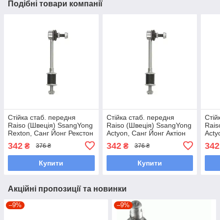
Подібні товари компанії
Стійка стаб. передня
Стійка стаб. передня
Стій
Raiso (Швеція) SsangYong
Raiso (Швеція) SsangYong
Rais
Rexton, Санг Йонг Рекстон
Actyon, Санг Йонг Актіон
Acty
95- #RL-447500C
95- #RL-447500C
Акті
342
342
342
₴
₴
376 ₴
376 ₴
UACTCMX7
UARQVEA7
UAS
Купити
Купити
Акційні пропозиції та новинки
–9%
–9%