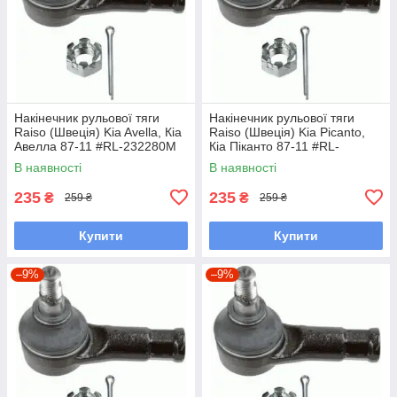
Накінечник рульової тяги
Накінечник рульової тяги
Raiso (Швеція) Kia Avella, Кіа
Raiso (Швеція) Kia Picanto,
Авелла 87-11 #RL-232280M
Кіа Піканто 87-11 #RL-
UAYLLYW7
232280M UADYWHC7
В наявності
В наявності
235
235
₴
₴
259 ₴
259 ₴
Купити
Купити
–9%
–9%