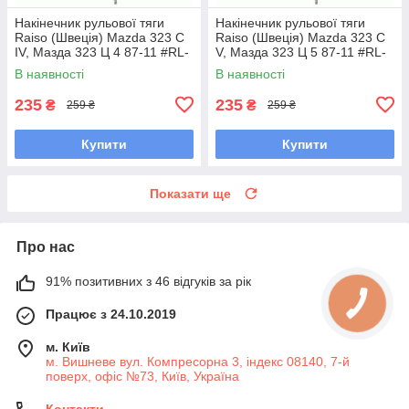
Накінечник рульової тяги
Накінечник рульової тяги
Raiso (Швеція) Mazda 323 C
Raiso (Швеція) Mazda 323 C
IV, Мазда 323 Ц 4 87-11 #RL-
V, Мазда 323 Ц 5 87-11 #RL-
232280M UAAWYRA7
232280M UAAWYRA7
В наявності
В наявності
235
235
₴
₴
259 ₴
259 ₴
Купити
Купити
Показати ще
Про нас
91% позитивних з 46 відгуків за рік
Працює з 24.10.2019
м. Київ
м. Вишневе вул. Компресорна 3, індекс 08140, 7-й
поверх, офіс №73, Київ, Україна
Контакти