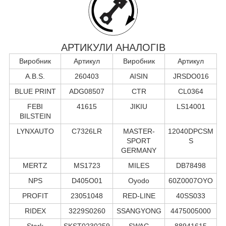
АРТИКУЛИ АНАЛОГІВ
Виробник
Артикул
Виробник
Артикул
A.B.S.
260403
AISIN
JRSDO016
BLUE PRINT
ADG08507
CTR
CL0364
FEBI
41615
JIKIU
LS14001
BILSTEIN
LYNXAUTO
C7326LR
MASTER-
12040DPCSM
SPORT
S
GERMANY
MERTZ
MS1723
MILES
DB78498
NPS
D405O01
Oyodo
60Z0007OYO
PROFIT
23051048
RED-LINE
40SS033
RIDEX
3229S0260
SSANGYONG
4475005000
Stark
SKST0230259
SWAG
88941615