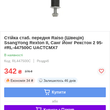
Стійка стаб. передня Raiso (Швеція)
SsangYong Rexton II, Санг Йонг Рекстон 2 95-
#RL-447500C UACTCMX7
В наявності
Код: RL447500C
Роздріб
342
₴
376 ₴
Економія
34 ₴
Залишилось
46 днів
Купити
або
Купити з