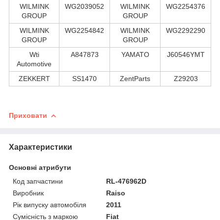
WILMINK
WG2039052
WILMINK
WG2254376
GROUP
GROUP
WILMINK
WG2254842
WILMINK
WG2292290
GROUP
GROUP
Wti
A847873
YAMATO
J60546YMT
Automotive
ZEKKERT
SS1470
ZentParts
Z29203
Приховати
Характеристики
Основні атрибути
Код запчастини
RL-476962D
Виробник
Raiso
Рік випуску автомобіля
2011
Сумісність з маркою
Fiat