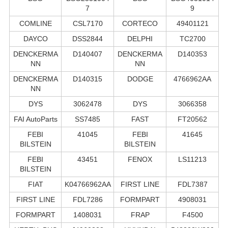
7
9
COMLINE
CSL7170
CORTECO
49401121
DAYCO
DSS2844
DELPHI
TC2700
DENCKERMA
D140407
DENCKERMA
D140353
NN
NN
DENCKERMA
D140315
DODGE
4766962AA
NN
DYS
3062478
DYS
3066358
FAI AutoParts
SS7485
FAST
FT20562
FEBI
41045
FEBI
41645
BILSTEIN
BILSTEIN
FEBI
43451
FENOX
LS11213
BILSTEIN
FIAT
K04766962AA
FIRST LINE
FDL7387
FIRST LINE
FDL7286
FORMPART
4908031
FORMPART
1408031
FRAP
F4500