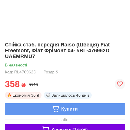
Стійка стаб. передня Raiso (Швеція) Fiat
Freemont, Фіат Фрімонт 04- #RL-476962D
UAEMRMU7
В наявності
Код: RL476962D
Роздріб
358
₴
394 ₴
Економія
36 ₴
Залишилось
46 днів
Купити
або
Купити з