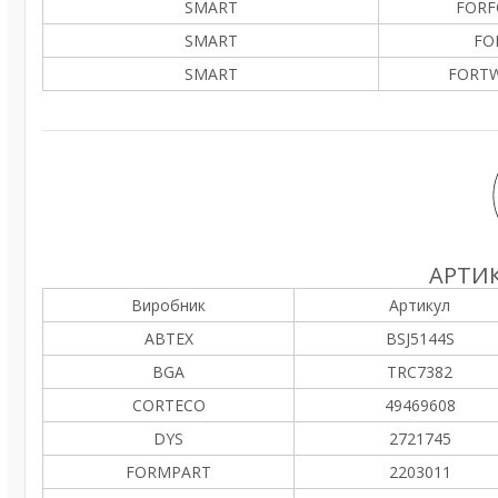
SMART
FORF
SMART
FO
SMART
FORTW
АРТИК
Виробник
Артикул
ABTEX
BSJ5144S
BGA
TRC7382
CORTECO
49469608
DYS
2721745
FORMPART
2203011