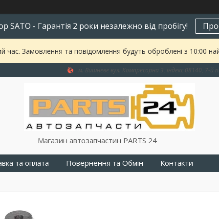
р SATO - Гарантія 2 роки незалежно від пробігу!
Про
ий час. Замовлення та повідомлення будуть оброблені з 10:00 на
м. Вишневе вул. Компресорна 3, індекс 08140, 7-й п
Магазин автозапчастин PARTS 24
вка та оплата
Повернення та Обмін
Контакти