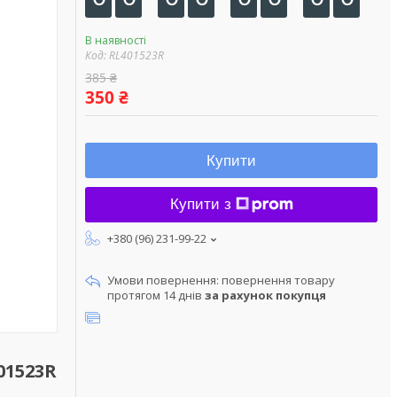
В наявності
Код:
RL401523R
385 ₴
350 ₴
Купити
Купити з
+380 (96) 231-99-22
повернення товару
протягом 14 днів
за рахунок покупця
01523R