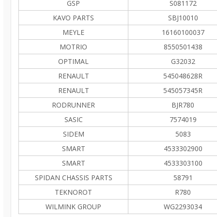
GSP
S081172
KAVO PARTS
SBJ10010
MEYLE
16160100037
MOTRIO
8550501438
OPTIMAL
G32032
RENAULT
545048628R
RENAULT
545057345R
RODRUNNER
BJR780
SASIC
7574019
SIDEM
5083
SMART
4533302900
SMART
4533303100
SPIDAN CHASSIS PARTS
58791
TEKNOROT
R780
WILMINK GROUP
WG2293034