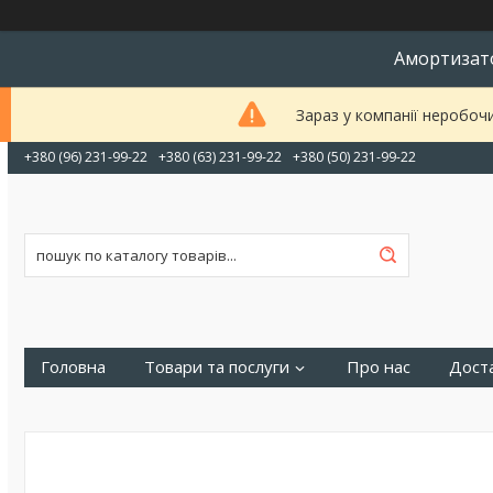
Амортизато
Зараз у компанії неробоч
+380 (96) 231-99-22
+380 (63) 231-99-22
+380 (50) 231-99-22
Головна
Товари та послуги
Про нас
Доста