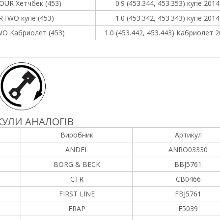
OUR Хетчбек (453)
0.9 (453.344, 453.353) купе 2014
RTWO купе (453)
1.0 (453.342, 453.343) купе 2014
O Кабриолет (453)
1.0 (453.442, 453.443) Кабриолет 2
УЛИ АНАЛОГІВ
Виробник
Артикул
ANDEL
ANRO03330
BORG & BECK
BBJ5761
CTR
CB0466
FIRST LINE
FBJ5761
FRAP
F5039