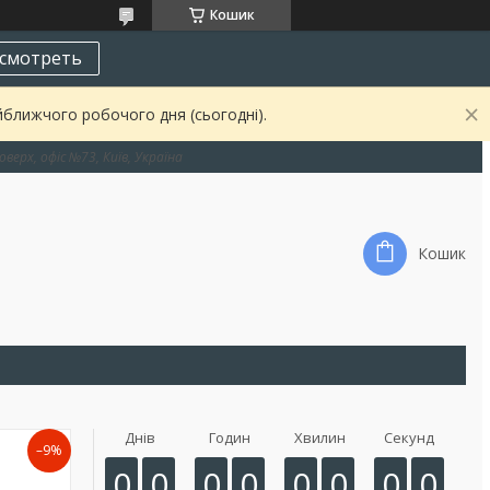
Кошик
смотреть
йближчого робочого дня (сьогодні).
оверх, офіс №73, Київ, Україна
Кошик
Днів
Годин
Хвилин
Секунд
–9%
0
0
0
0
0
0
0
0