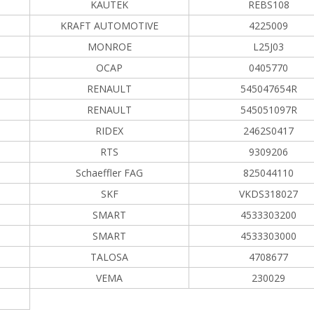
KAUTEK
REBS108
KRAFT AUTOMOTIVE
4225009
MONROE
L25J03
OCAP
0405770
RENAULT
545047654R
RENAULT
545051097R
RIDEX
2462S0417
RTS
9309206
Schaeffler FAG
825044110
SKF
VKDS318027
SMART
4533303200
SMART
4533303000
TALOSA
4708677
VEMA
230029