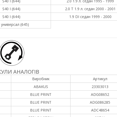
S40 I (644)
2.0 1.9 л. седан 1995 - 1999
S40 I (644)
2.0 T 1.9 л. седан 2000 - 2001
S40 I (644)
1.9 DI седан 1999 - 2000
 универсал (645)
УЛИ АНАЛОГІВ
Виробник
Артикул
ABAKUS
23303013
BLUE PRINT
ADG08652
BLUE PRINT
ADG086285
BLUE PRINT
ADC48654