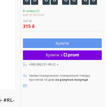
В наявності
Код:
RL503316H
347 ₴
315 ₴
Купити
Купити з
+380 (96) 231-99-22
повернення товару
протягом 14 днів
за рахунок покупця
- #RL-