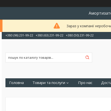
Амортизато
Зараз у компанії неробоч
+380 (96) 231-99-22
+380 (63) 231-99-22
+380 (50) 231-99-22
Головна
Товари та послуги
Про нас
Доста