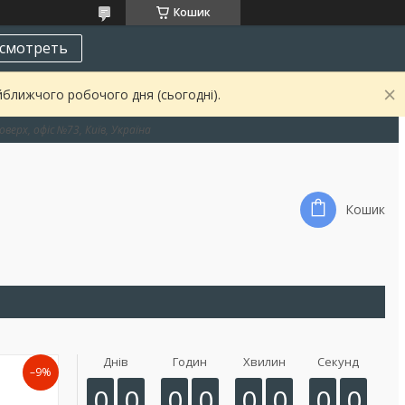
Кошик
смотреть
йближчого робочого дня (сьогодні).
оверх, офіс №73, Київ, Україна
Кошик
Днів
Годин
Хвилин
Секунд
–9%
0
0
0
0
0
0
0
0