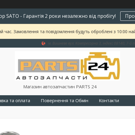
р SATO - Гарантія 2 роки незалежно від пробігу!
Про
ий час. Замовлення та повідомлення будуть оброблені з 10:00 на
м. Вишневе вул. Компресорна 3, індекс 08140, 7-й п
Магазин автозапчастин PARTS 24
вка та оплата
Повернення та Обмін
Контакти