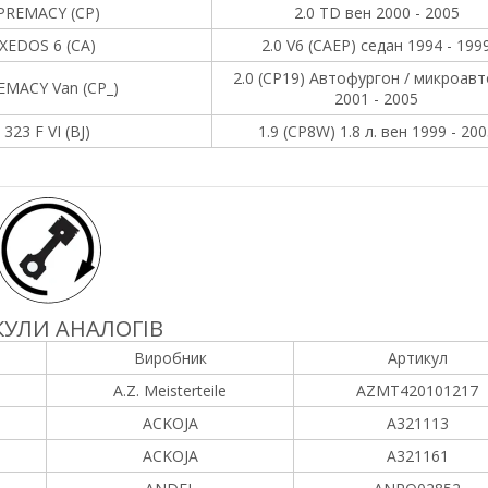
PREMACY (CP)
2.0 TD вен 2000 - 2005
XEDOS 6 (CA)
2.0 V6 (CAEP) седан 1994 - 199
2.0 (CP19) Автофургон / микроав
EMACY Van (CP_)
2001 - 2005
323 F VI (BJ)
1.9 (CP8W) 1.8 л. вен 1999 - 200
УЛИ АНАЛОГІВ
Виробник
Артикул
A.Z. Meisterteile
AZMT420101217
ACKOJA
A321113
ACKOJA
A321161