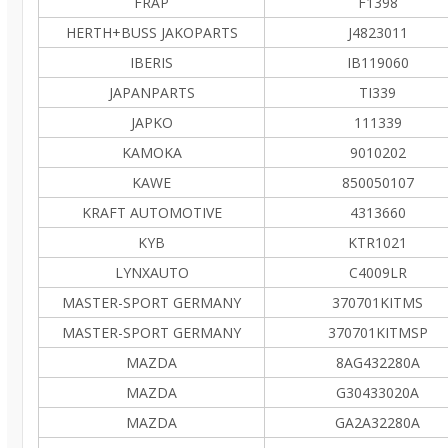
FRAP
F1398
HERTH+BUSS JAKOPARTS
J4823011
IBERIS
IB119060
JAPANPARTS
TI339
JAPKO
111339
KAMOKA
9010202
KAWE
850050107
KRAFT AUTOMOTIVE
4313660
KYB
KTR1021
LYNXAUTO
C4009LR
MASTER-SPORT GERMANY
370701KITMS
MASTER-SPORT GERMANY
370701KITMSP
MAZDA
8AG432280A
MAZDA
G30433020A
MAZDA
GA2A32280A