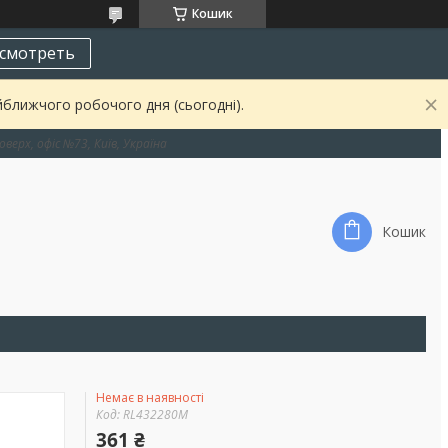
Кошик
смотреть
йближчого робочого дня (сьогодні).
оверх, офіс №73, Київ, Україна
Кошик
Немає в наявності
Код:
RL432280M
361 ₴