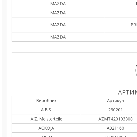
MAZDA
MAZDA
MAZDA
PR
MAZDA
АРТИК
Виробник
Артикул
A.B.S.
230201
A.Z. Meisterteile
AZMT420103808
ACKOJA
A321160