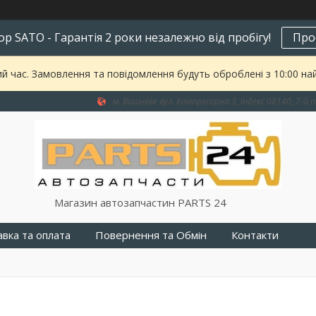
р SATO - Гарантія 2 роки незалежно від пробігу!
Про
ий час. Замовлення та повідомлення будуть оброблені з 10:00 на
м. Вишневе вул. Компресорна 3, індекс 08140, 7-й п
Магазин автозапчастин PARTS 24
вка та оплата
Повернення та Обмін
Контакти