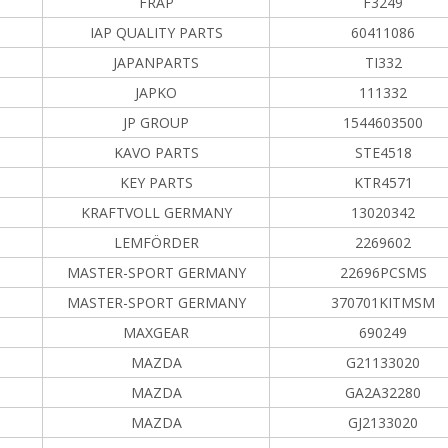
FRAP
F3249
IAP QUALITY PARTS
60411086
JAPANPARTS
TI332
JAPKO
111332
JP GROUP
1544603500
KAVO PARTS
STE4518
KEY PARTS
KTR4571
KRAFTVOLL GERMANY
13020342
LEMFÖRDER
2269602
MASTER-SPORT GERMANY
22696PCSMS
MASTER-SPORT GERMANY
370701KITMSM
MAXGEAR
690249
MAZDA
G21133020
MAZDA
GA2A32280
MAZDA
GJ2133020