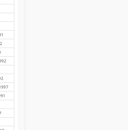
91
2
0
992
92
 1997
991
7