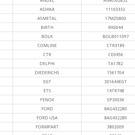
ANDEL
ANRO02852
ASHIKA
11103332
ASMETAL
17MZ0800
BIRTH
RX0044
BÖLK
BOLB011097
COMLINE
CTR3189
CTR
CE0456
DELPHI
TA1782
DIEDERICHS
1561704
EGT
301644EGT
ETS
14TR748
FENOX
SP30036
FORD
8AG432280
FORD USA
8AG432280
FORMPART
3802009