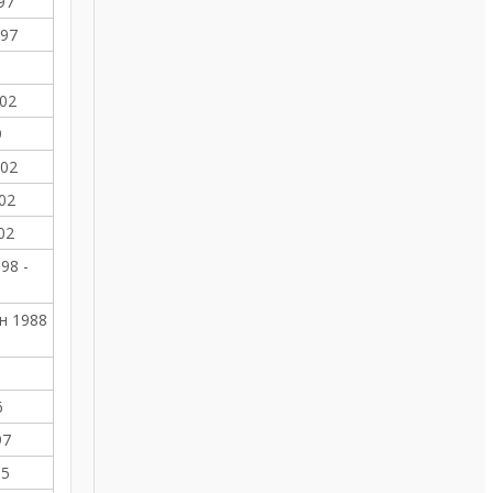
97
997
002
9
002
02
02
98 -
ен 1988
6
97
05