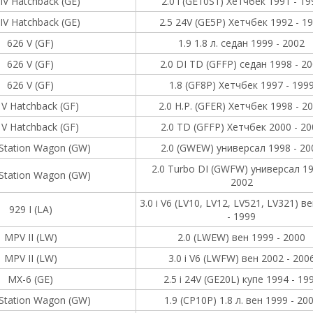
IV Hatchback (GE)
2.0 i (GE10S1) Хетчбек 1991 - 19
IV Hatchback (GE)
2.5 24V (GE5P) Хетчбек 1992 - 1
626 V (GF)
1.9 1.8 л. седан 1999 - 2002
626 V (GF)
2.0 DI TD (GFFP) седан 1998 - 2
626 V (GF)
1.8 (GF8P) Хетчбек 1997 - 199
 V Hatchback (GF)
2.0 H.P. (GFER) Хетчбек 1998 - 2
 V Hatchback (GF)
2.0 TD (GFFP) Хетчбек 2000 - 20
 Station Wagon (GW)
2.0 (GWEW) универсал 1998 - 20
2.0 Turbo DI (GWFW) универсал 19
 Station Wagon (GW)
2002
3.0 i V6 (LV10, LV12, LV521, LV321) в
929 I (LA)
- 1999
MPV II (LW)
2.0 (LWEW) вен 1999 - 2000
MPV II (LW)
3.0 i V6 (LWFW) вен 2002 - 200
MX-6 (GE)
2.5 i 24V (GE20L) купе 1994 - 19
 Station Wagon (GW)
1.9 (CP10P) 1.8 л. вен 1999 - 20