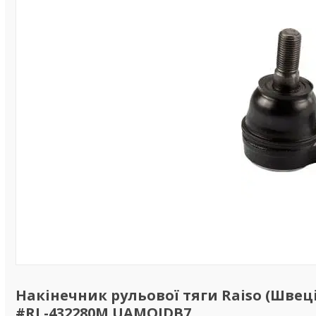
Накінечник рульової тяги Raiso (Швеція)
#RL-432280M UAMQIDB7