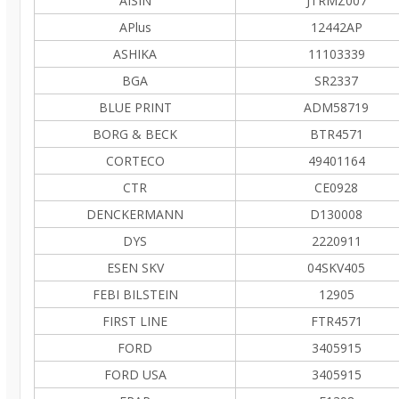
AISIN
JTRMZ007
APlus
12442AP
ASHIKA
11103339
BGA
SR2337
BLUE PRINT
ADM58719
BORG & BECK
BTR4571
CORTECO
49401164
CTR
CE0928
DENCKERMANN
D130008
DYS
2220911
ESEN SKV
04SKV405
FEBI BILSTEIN
12905
FIRST LINE
FTR4571
FORD
3405915
FORD USA
3405915