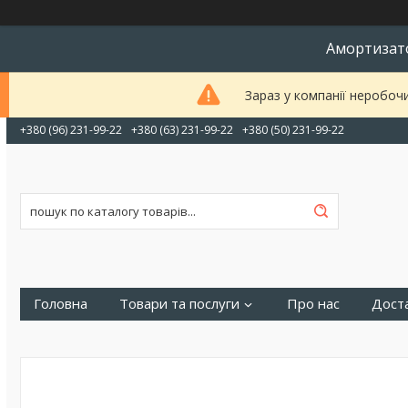
Амортизато
Зараз у компанії неробоч
+380 (96) 231-99-22
+380 (63) 231-99-22
+380 (50) 231-99-22
Головна
Товари та послуги
Про нас
Доста