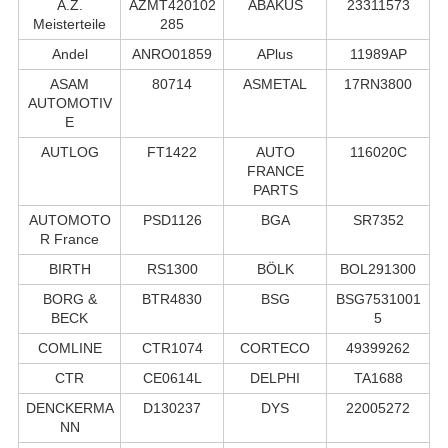
A.Z.
AZMT420102
ABAKUS
23311573
Meisterteile
285
Andel
ANRO01859
APlus
11989AP
ASAM
80714
ASMETAL
17RN3800
AUTOMOTIV
E
AUTLOG
FT1422
AUTO
116020C
FRANCE
PARTS
AUTOMOTO
PSD1126
BGA
SR7352
R France
BIRTH
RS1300
BÖLK
BOL291300
BORG &
BTR4830
BSG
BSG7531001
BECK
5
COMLINE
CTR1074
CORTECO
49399262
CTR
CE0614L
DELPHI
TA1688
DENCKERMA
D130237
DYS
22005272
NN