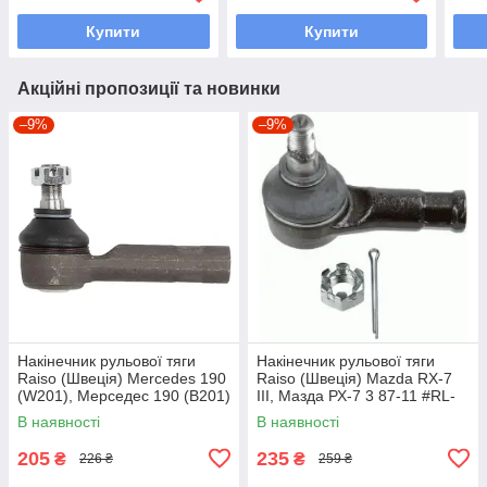
UAFOBVS7
Купити
Купити
Акційні пропозиції та новинки
–9%
–9%
Накінечник рульової тяги
Накінечник рульової тяги
Raiso (Швеція) Mercedes 190
Raiso (Швеція) Mazda RX-7
(W201), Мерседес 190 (В201)
III, Мазда РХ-7 3 87-11 #RL-
82-93 #RL-338110M
232280M UACYWKM7
В наявності
В наявності
UAFWFCZ7
205
235
₴
₴
226 ₴
259 ₴