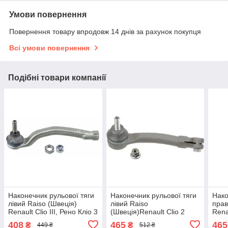
Умови повернення
Повернення товару впродовж 14 днів за рахунок покупця
Всі умови повернення
Подібні товари компанії
Наконечник рульової тяги
Наконечник рульової тяги
Нако
лівий Raiso (Швеція)
лівий Raiso
прав
Renault Clio III, Рено Кліо 3
(Швеція)Renault Clio 2
Renau
02- #RL-770795R
Hatchback,Рено Кліо 2
98- 
408
465
465
₴
₴
449 ₴
512 ₴
UARVTRM7
Хетчбек#RL-770126R
UAF