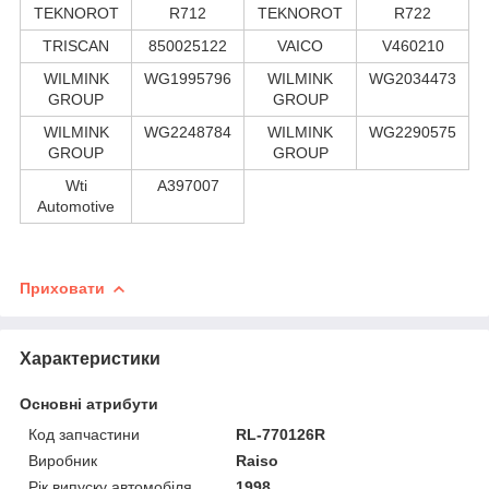
TEKNOROT
R712
TEKNOROT
R722
TRISCAN
850025122
VAICO
V460210
WILMINK
WG1995796
WILMINK
WG2034473
GROUP
GROUP
WILMINK
WG2248784
WILMINK
WG2290575
GROUP
GROUP
Wti
A397007
Automotive
Приховати
Характеристики
Основні атрибути
Код запчастини
RL-770126R
Виробник
Raiso
Рік випуску автомобіля
1998