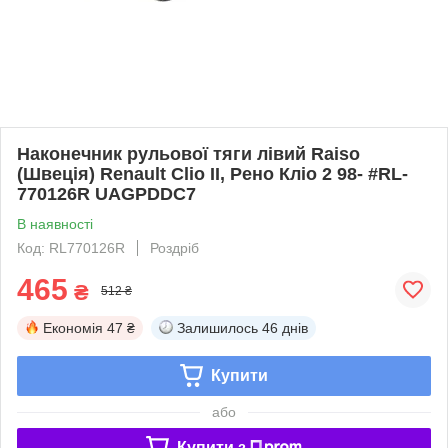
Наконечник рульової тяги лівий Raiso
(Швеція) Renault Clio II, Рено Кліо 2 98- #RL-
770126R UAGPDDC7
В наявності
Код: RL770126R
Роздріб
465
₴
512 ₴
Економія
47 ₴
Залишилось
46 днів
Купити
або
Купити з