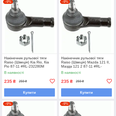
–9%
–9%
Накінечник рульової тяги
Накінечник рульової тяги
Raiso (Швеція) Kia Rio, Кіа
Raiso (Швеція) Mazda 121 II,
Ріо 87-11 #RL-232280M
Мазда 121 2 87-11 #RL-
UAOEBHV7
232280M UAOUHQF7
В наявності
В наявності
235
235
₴
₴
259 ₴
259 ₴
Купити
Купити
–9%
–9%