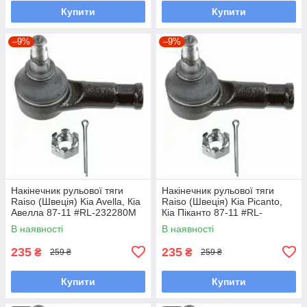
Купити
Купити
–9%
–9%
Накінечник рульової тяги
Накінечник рульової тяги
Raiso (Швеція) Kia Avella, Кіа
Raiso (Швеція) Kia Picanto,
Авелла 87-11 #RL-232280M
Кіа Піканто 87-11 #RL-
UAOBSGK7
232280M UAOBSGK7
В наявності
В наявності
235
235
₴
₴
259 ₴
259 ₴
Купити
Купити