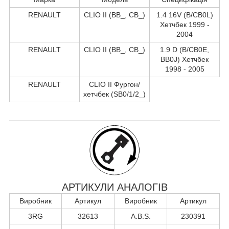
RENAULT
CLIO II (BB_, CB_)
1.4 16V (B/CB0L)
Хетчбек 1999 -
2004
RENAULT
CLIO II (BB_, CB_)
1.9 D (B/CB0E,
BB0J) Хетчбек
1998 - 2005
RENAULT
CLIO II Фургон/
хетчбек (SB0/1/2_)
АРТИКУЛИ АНАЛОГІВ
Виробник
Артикул
Виробник
Артикул
3RG
32613
A.B.S.
230391