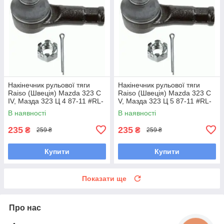
Накінечник рульової тяги
Накінечник рульової тяги
Raiso (Швеція) Mazda 323 C
Raiso (Швеція) Mazda 323 C
IV, Мазда 323 Ц 4 87-11 #RL-
V, Мазда 323 Ц 5 87-11 #RL-
232280M UAOUHQF7
232280M UAQSNRY7
В наявності
В наявності
235
235
₴
₴
259 ₴
259 ₴
Купити
Купити
Показати ще
Про нас