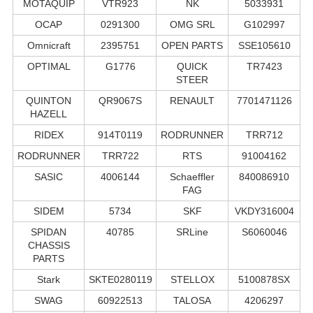
MOTAQUIP
VTR923
NK
5033931
OCAP
0291300
OMG SRL
G102997
Omnicraft
2395751
OPEN PARTS
SSE105610
OPTIMAL
G1776
QUICK
TR7423
STEER
QUINTON
QR9067S
RENAULT
7701471126
HAZELL
RIDEX
914T0119
RODRUNNER
TRR712
RODRUNNER
TRR722
RTS
91004162
SASIC
4006144
Schaeffler
840086910
FAG
SIDEM
5734
SKF
VKDY316004
SPIDAN
40785
SRLine
S6060046
CHASSIS
PARTS
Stark
SKTE0280119
STELLOX
5100878SX
SWAG
60922513
TALOSA
4206297