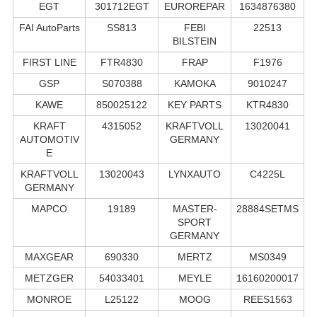
EGT
301712EGT
EUROREPAR
1634876380
FAI AutoParts
SS813
FEBI
22513
BILSTEIN
FIRST LINE
FTR4830
FRAP
F1976
GSP
S070388
KAMOKA
9010247
KAWE
850025122
KEY PARTS
KTR4830
KRAFT
4315052
KRAFTVOLL
13020041
AUTOMOTIV
GERMANY
E
KRAFTVOLL
13020043
LYNXAUTO
C4225L
GERMANY
MAPCO
19189
MASTER-
28884SETMS
SPORT
GERMANY
MAXGEAR
690330
MERTZ
MS0349
METZGER
54033401
MEYLE
16160200017
MONROE
L25122
MOOG
REES1563