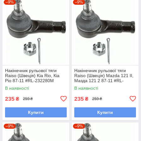
–9%
–9%
Накінечник рульової тяги
Накінечник рульової тяги
Raiso (Швеція) Kia Rio, Кіа
Raiso (Швеція) Mazda 121 II,
Ріо 87-11 #RL-232280M
Мазда 121 2 87-11 #RL-
UAKCOCW7
232280M UAKCOCW7
В наявності
В наявності
235
235
₴
₴
259 ₴
259 ₴
Купити
Купити
–9%
–9%