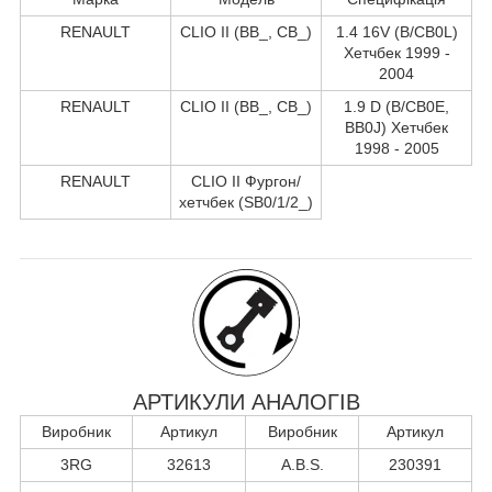
RENAULT
CLIO II (BB_, CB_)
1.4 16V (B/CB0L)
Хетчбек 1999 -
2004
RENAULT
CLIO II (BB_, CB_)
1.9 D (B/CB0E,
BB0J) Хетчбек
1998 - 2005
RENAULT
CLIO II Фургон/
хетчбек (SB0/1/2_)
АРТИКУЛИ АНАЛОГІВ
Виробник
Артикул
Виробник
Артикул
3RG
32613
A.B.S.
230391