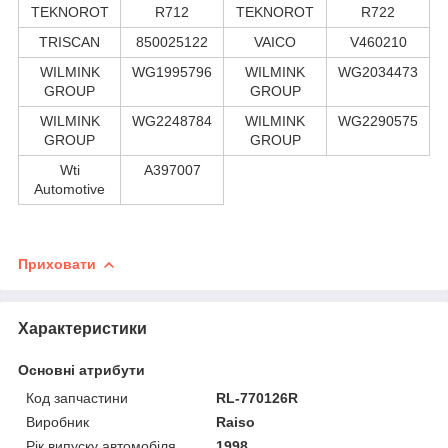
TEKNOROT
R712
TEKNOROT
R722
TRISCAN
850025122
VAICO
V460210
WILMINK
WG1995796
WILMINK
WG2034473
GROUP
GROUP
WILMINK
WG2248784
WILMINK
WG2290575
GROUP
GROUP
Wti
A397007
Automotive
Приховати
Характеристики
Основні атрибути
Код запчастини
RL-770126R
Виробник
Raiso
Рік випуску автомобіля
1998