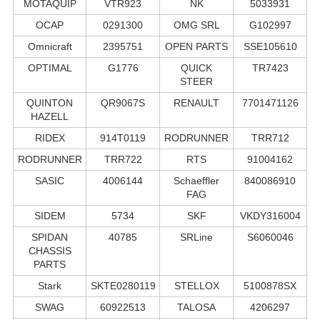
MOTAQUIP
VTR923
NK
5033931
OCAP
0291300
OMG SRL
G102997
Omnicraft
2395751
OPEN PARTS
SSE105610
OPTIMAL
G1776
QUICK
TR7423
STEER
QUINTON
QR9067S
RENAULT
7701471126
HAZELL
RIDEX
914T0119
RODRUNNER
TRR712
RODRUNNER
TRR722
RTS
91004162
SASIC
4006144
Schaeffler
840086910
FAG
SIDEM
5734
SKF
VKDY316004
SPIDAN
40785
SRLine
S6060046
CHASSIS
PARTS
Stark
SKTE0280119
STELLOX
5100878SX
SWAG
60922513
TALOSA
4206297