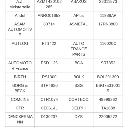
A.Z.
AZMT420102
ABAKUS
23311573
Meisterteile
285
Andel
ANRO01859
APlus
11989AP
ASAM
80714
ASMETAL
17RN3800
AUTOMOTIV
E
AUTLOG
FT1422
AUTO
116020C
FRANCE
PARTS
AUTOMOTO
PSD1126
BGA
SR7352
R France
BIRTH
RS1300
BÖLK
BOL291300
BORG &
BTR4830
BSG
BSG7531001
BECK
5
COMLINE
CTR1074
CORTECO
49399262
CTR
CE0614L
DELPHI
TA1688
DENCKERMA
D130237
DYS
22005272
NN