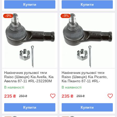
Купити
Купити
–9%
–9%
Накінечник рульової тяги
Накінечник рульової тяги
Raiso (Швеція) Kia Avella, Кіа
Raiso (Швеція) Kia Picanto,
Авелла 87-11 #RL-232280M
Кіа Піканто 87-11 #RL-
UAYLLYW7
232280M UADYWHC7
В наявності
В наявності
235
235
₴
₴
259 ₴
259 ₴
Купити
Купити