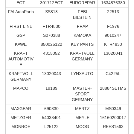
EGT
301712EGT
EUROREPAR
1634876380
FAI AutoParts
SS813
FEBI
22513
BILSTEIN
FIRST LINE
FTR4830
FRAP
F1976
GSP
S070388
KAMOKA
9010247
KAWE
850025122
KEY PARTS
KTR4830
KRAFT
4315052
KRAFTVOLL
13020041
AUTOMOTIV
GERMANY
E
KRAFTVOLL
13020043
LYNXAUTO
C4225L
GERMANY
MAPCO
19189
MASTER-
28884SETMS
SPORT
GERMANY
MAXGEAR
690330
MERTZ
MS0349
METZGER
54033401
MEYLE
16160200017
MONROE
L25122
MOOG
REES1563