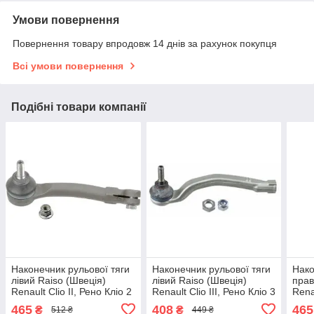
Умови повернення
Повернення товару впродовж 14 днів за рахунок покупця
Всі умови повернення
Подібні товари компанії
Наконечник рульової тяги
Наконечник рульової тяги
Нако
лівий Raiso (Швеція)
лівий Raiso (Швеція)
прав
Renault Clio II, Рено Кліо 2
Renault Clio III, Рено Кліо 3
Renau
98- #RL-770126R
02- #RL-770795R
98- 
465
408
465
₴
₴
512 ₴
449 ₴
UASFHGF7
UATEWRE7
UAJ