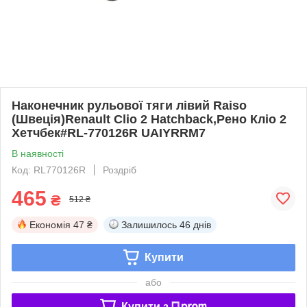
Наконечник рульової тяги лівий Raiso
(Швеція)Renault Clio 2 Hatchback,Рено Кліо 2
Хетчбек#RL-770126R UAIYRRM7
В наявності
Код: RL770126R
Роздріб
465
₴
512 ₴
Економія
47 ₴
Залишилось
46 днів
Купити
або
Купити з