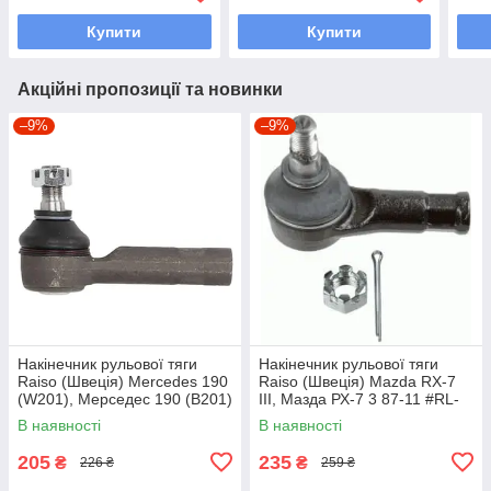
Купити
Купити
Акційні пропозиції та новинки
–9%
–9%
Накінечник рульової тяги
Накінечник рульової тяги
Raiso (Швеція) Mercedes 190
Raiso (Швеція) Mazda RX-7
(W201), Мерседес 190 (В201)
III, Мазда РХ-7 3 87-11 #RL-
82-93 #RL-338110M
232280M UAQWNIH7
В наявності
В наявності
UAYXAOD7
205
235
₴
₴
226 ₴
259 ₴