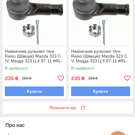
Накінечник рульової тяги
Накінечник рульової тяги
Raiso (Швеція) Mazda 323 C
Raiso (Швеція) Mazda 323 C
IV, Мазда 323 Ц 4 87-11 #RL-
V, Мазда 323 Ц 5 87-11 #RL-
232280M UAAWYRA7
232280M UAAWYRA7
В наявності
В наявності
235
235
₴
₴
259 ₴
259 ₴
Купити
Купити
Показати ще
Про нас