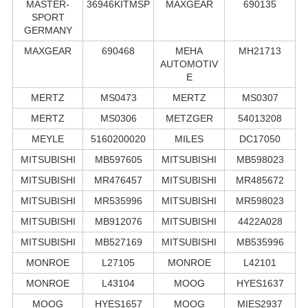
MASTER-
36946KITMSP
MAXGEAR
690135
SPORT
GERMANY
MAXGEAR
690468
MEHA
MH21713
AUTOMOTIV
E
MERTZ
MS0473
MERTZ
MS0307
MERTZ
MS0306
METZGER
54013208
MEYLE
5160200020
MILES
DC17050
MITSUBISHI
MB597605
MITSUBISHI
MB598023
MITSUBISHI
MR476457
MITSUBISHI
MR485672
MITSUBISHI
MR535996
MITSUBISHI
MR598023
MITSUBISHI
MB912076
MITSUBISHI
4422A028
MITSUBISHI
MB527169
MITSUBISHI
MB535996
MONROE
L27105
MONROE
L42101
MONROE
L43104
MOOG
HYES1637
MOOG
HYES1657
MOOG
MIES2937