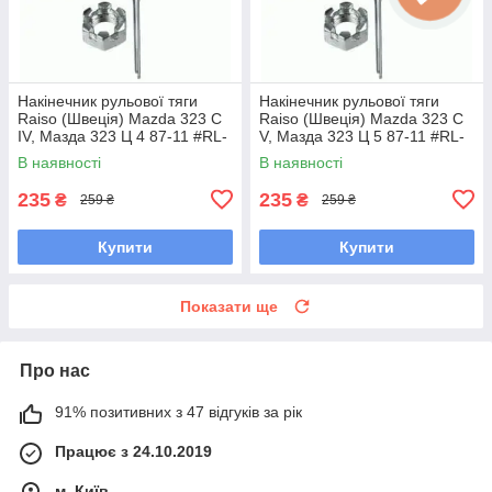
Накінечник рульової тяги
Накінечник рульової тяги
Raiso (Швеція) Mazda 323 C
Raiso (Швеція) Mazda 323 C
IV, Мазда 323 Ц 4 87-11 #RL-
V, Мазда 323 Ц 5 87-11 #RL-
232280M UAVIMGB7
232280M UAJBYUV7
В наявності
В наявності
235
235
₴
₴
259 ₴
259 ₴
Купити
Купити
Показати ще
Про нас
91% позитивних з 47 відгуків за рік
Працює з 24.10.2019
м. Київ