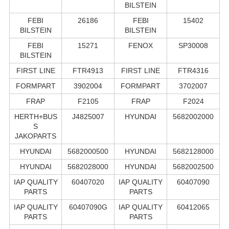
BILSTEIN
FEBI
26186
FEBI
15402
BILSTEIN
BILSTEIN
FEBI
15271
FENOX
SP30008
BILSTEIN
FIRST LINE
FTR4913
FIRST LINE
FTR4316
FORMPART
3902004
FORMPART
3702007
FRAP
F2105
FRAP
F2024
HERTH+BUS
J4825007
HYUNDAI
5682002000
S
JAKOPARTS
HYUNDAI
5682000500
HYUNDAI
5682128000
HYUNDAI
5682028000
HYUNDAI
5682002500
IAP QUALITY
60407020
IAP QUALITY
60407090
PARTS
PARTS
IAP QUALITY
60407090G
IAP QUALITY
60412065
PARTS
PARTS