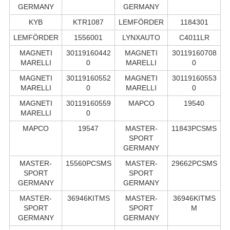
GERMANY
GERMANY
KYB
KTR1087
LEMFÖRDER
1184301
LEMFÖRDER
1556001
LYNXAUTO
C4011LR
MAGNETI
30119160442
MAGNETI
30119160708
MARELLI
0
MARELLI
0
MAGNETI
30119160552
MAGNETI
30119160553
MARELLI
0
MARELLI
0
MAGNETI
30119160559
MAPCO
19540
MARELLI
0
MAPCO
19547
MASTER-
11843PCSMS
SPORT
GERMANY
MASTER-
15560PCSMS
MASTER-
29662PCSMS
SPORT
SPORT
GERMANY
GERMANY
MASTER-
36946KITMS
MASTER-
36946KITMS
SPORT
SPORT
M
GERMANY
GERMANY