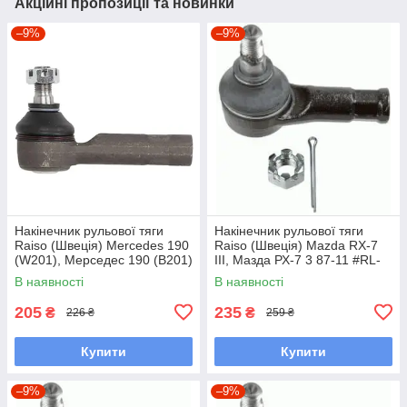
Акційні пропозиції та новинки
–9%
–9%
Накінечник рульової тяги
Накінечник рульової тяги
Raiso (Швеція) Mercedes 190
Raiso (Швеція) Mazda RX-7
(W201), Мерседес 190 (В201)
III, Мазда РХ-7 3 87-11 #RL-
82-93 #RL-338110M
232280M UABTPIP7
В наявності
В наявності
UAMHIRZ7
205
235
₴
₴
226 ₴
259 ₴
Купити
Купити
–9%
–9%