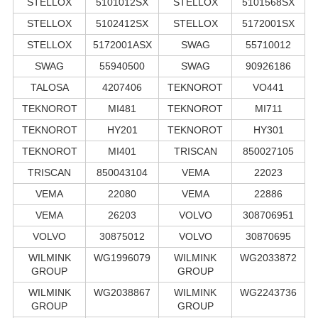
STELLOX
5101012SX
STELLOX
5101568SX
STELLOX
5102412SX
STELLOX
5172001SX
STELLOX
5172001ASX
SWAG
55710012
SWAG
55940500
SWAG
90926186
TALOSA
4207406
TEKNOROT
VO441
TEKNOROT
MI481
TEKNOROT
MI711
TEKNOROT
HY201
TEKNOROT
HY301
TEKNOROT
MI401
TRISCAN
850027105
TRISCAN
850043104
VEMA
22023
VEMA
22080
VEMA
22886
VEMA
26203
VOLVO
308706951
VOLVO
30875012
VOLVO
30870695
WILMINK
WG1996079
WILMINK
WG2033872
GROUP
GROUP
WILMINK
WG2038867
WILMINK
WG2243736
GROUP
GROUP