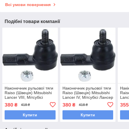
Всі умови повернення
Подібні товари компанії
Наконечник рульової тяги
Наконечник рульової тяги
Накі
Raiso (Швеція) Mitsubishi
Raiso (Швеція) Mitsubishi
Rais
Lancer VIII, Мітсубісі
Lancer IV, Мітсубісі Лансер
Lanc
Лансер 8 83- #RL-
4 83- #RL-241982M
4 83
380
380
355
₴
₴
418 ₴
418 ₴
241982M UAMCJLL7
UAMVXGL7
UAJ
Купити
Купити