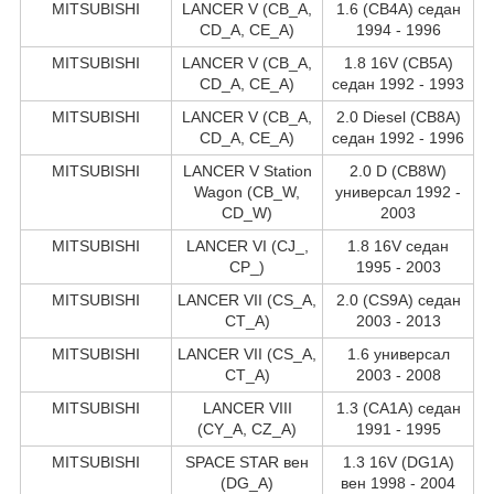
MITSUBISHI
LANCER V (CB_A,
1.6 (CB4A) седан
CD_A, CE_A)
1994 - 1996
MITSUBISHI
LANCER V (CB_A,
1.8 16V (CB5A)
CD_A, CE_A)
седан 1992 - 1993
MITSUBISHI
LANCER V (CB_A,
2.0 Diesel (CB8A)
CD_A, CE_A)
седан 1992 - 1996
MITSUBISHI
LANCER V Station
2.0 D (CB8W)
Wagon (CB_W,
универсал 1992 -
CD_W)
2003
MITSUBISHI
LANCER VI (CJ_,
1.8 16V седан
CP_)
1995 - 2003
MITSUBISHI
LANCER VII (CS_A,
2.0 (CS9A) седан
CT_A)
2003 - 2013
MITSUBISHI
LANCER VII (CS_A,
1.6 универсал
CT_A)
2003 - 2008
MITSUBISHI
LANCER VIII
1.3 (CA1A) седан
(CY_A, CZ_A)
1991 - 1995
MITSUBISHI
SPACE STAR вен
1.3 16V (DG1A)
(DG_A)
вен 1998 - 2004