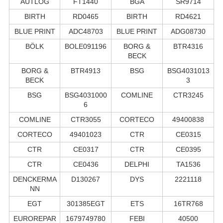
AUTLOG
FT1440
BGA
SR9714
BIRTH
RD0465
BIRTH
RD4621
BLUE PRINT
ADC48703
BLUE PRINT
ADG08730
BÖLK
BOLE091196
BORG &
BTR4316
BECK
BORG &
BTR4913
BSG
BSG4031013
BECK
3
BSG
BSG4031000
COMLINE
CTR3245
6
COMLINE
CTR3055
CORTECO
49400838
CORTECO
49401023
CTR
CE0315
CTR
CE0317
CTR
CE0395
CTR
CE0436
DELPHI
TA1536
DENCKERMA
D130267
DYS
2221118
NN
EGT
301385EGT
ETS
16TR768
EUROREPAR
1679749780
FEBI
40500