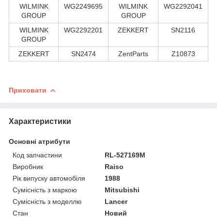
WILMINK
WG2249695
WILMINK
WG2292041
GROUP
GROUP
WILMINK
WG2292201
ZEKKERT
SN2116
GROUP
ZEKKERT
SN2474
ZentParts
Z10873
Приховати
Характеристики
Основні атрибути
Код запчастини
RL-527169M
Виробник
Raiso
Рік випуску автомобіля
1988
Сумісність з маркою
Mitsubishi
Сумісність з моделлю
Lancer
Стан
Новий