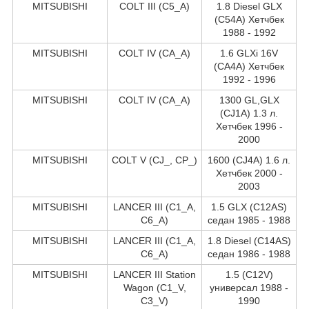
MITSUBISHI
COLT III (C5_A)
1.8 Diesel GLX
(C54A) Хетчбек
1988 - 1992
MITSUBISHI
COLT IV (CA_A)
1.6 GLXi 16V
(CA4A) Хетчбек
1992 - 1996
MITSUBISHI
COLT IV (CA_A)
1300 GL,GLX
(CJ1A) 1.3 л.
Хетчбек 1996 -
2000
MITSUBISHI
COLT V (CJ_, CP_)
1600 (CJ4A) 1.6 л.
Хетчбек 2000 -
2003
MITSUBISHI
LANCER III (C1_A,
1.5 GLX (C12AS)
C6_A)
седан 1985 - 1988
MITSUBISHI
LANCER III (C1_A,
1.8 Diesel (C14AS)
C6_A)
седан 1986 - 1988
MITSUBISHI
LANCER III Station
1.5 (C12V)
Wagon (C1_V,
универсал 1988 -
C3_V)
1990