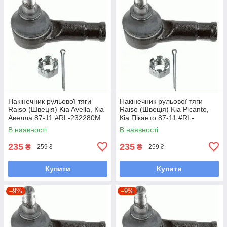
Накінечник рульової тяги
Накінечник рульової тяги
Raiso (Швеція) Kia Avella, Кіа
Raiso (Швеція) Kia Picanto,
Авелла 87-11 #RL-232280M
Кіа Піканто 87-11 #RL-
UAGKKIJ7
232280M UAGKKIJ7
В наявності
В наявності
235
235
₴
₴
259 ₴
259 ₴
Купити
Купити
–9%
–9%