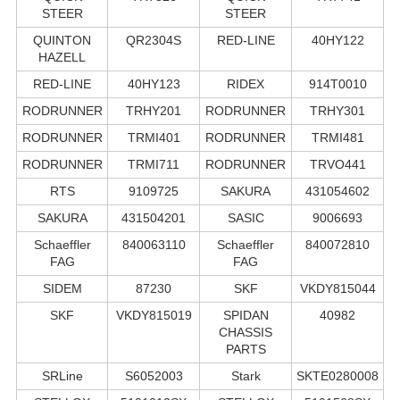
STEER
STEER
QUINTON
QR2304S
RED-LINE
40HY122
HAZELL
RED-LINE
40HY123
RIDEX
914T0010
RODRUNNER
TRHY201
RODRUNNER
TRHY301
RODRUNNER
TRMI401
RODRUNNER
TRMI481
RODRUNNER
TRMI711
RODRUNNER
TRVO441
RTS
9109725
SAKURA
431054602
SAKURA
431504201
SASIC
9006693
Schaeffler
840063110
Schaeffler
840072810
FAG
FAG
SIDEM
87230
SKF
VKDY815044
SKF
VKDY815019
SPIDAN
40982
CHASSIS
PARTS
SRLine
S6052003
Stark
SKTE0280008