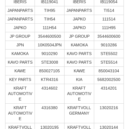
IBERIS
IB119041
IBERIS
IB119054
JAPANPARTS
TIH95
JAPANPARTS
TI514
JAPANPARTS
TIH54
JAPKO
111514
JAPKO
111H54
JAPKO
111H95
JP GROUP
3544600500
JP GROUP
3544600600
JPN
10K0504JPN
KAMOKA
9010286
KAMOKA
9010290
KAVO PARTS
STE5502
KAVO PARTS
STE3008
KAVO PARTS
STE5514
KAWE
850027105
KAWE
850043104
KEY PARTS
KTR4316
KIA
5682002500
KRAFT
4314602
KRAFT
4314201
AUTOMOTIV
AUTOMOTIV
E
E
KRAFT
4316380
KRAFTVOLL
13020216
AUTOMOTIV
GERMANY
E
KRAFTVOLL
13020195
KRAFTVOLL
13020144