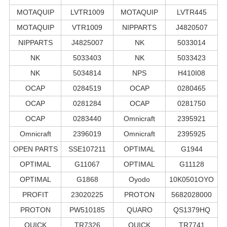
MOTAQUIP
LVTR1009
MOTAQUIP
LVTR445
MOTAQUIP
VTR1009
NIPPARTS
J4820507
NIPPARTS
J4825007
NK
5033014
NK
5033403
NK
5033423
NK
5034814
NPS
H410I08
OCAP
0284519
OCAP
0280465
OCAP
0281284
OCAP
0281750
OCAP
0283440
Omnicraft
2395921
Omnicraft
2396019
Omnicraft
2395925
OPEN PARTS
SSE107211
OPTIMAL
G1944
OPTIMAL
G11067
OPTIMAL
G11128
OPTIMAL
G1868
Oyodo
10K0501OYO
PROFIT
23020225
PROTON
5682028000
PROTON
PW510185
QUARO
QS1379HQ
QUICK
TR7326
QUICK
TR7741