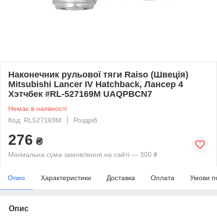
Наконечник рульової тяги Raiso (Швеція)
Mitsubishi Lancer IV Hatchback, Лансер 4
Хэтчбек #RL-527169M UAQPBCN7
Немає в наявності
Код: RL527169M
Роздріб
276
₴
Мінімальна сума замовлення на сайті — 300 ₴
Опис
Характеристики
Доставка
Оплата
Умови п
Опис