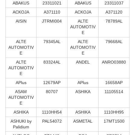
ABAKUS
23311021
ABAKUS
23311037
ACKOJA
A371110
ACKOJA
A371120
AISIN
JTRMI004
ALTE
78789AL
AUTOMOTIV
E
ALTE
79345AL
ALTE
79668AL
AUTOMOTIV
AUTOMOTIV
E
E
ALTE
83324AL
ANDEL
ANRO03880
AUTOMOTIV
E
APlus
12679AP
APlus
16658AP
ASAM
80707
ASHIKA
11105514
AUTOMOTIV
E
ASHIKA
1110HH54
ASHIKA
1110HH95
ASHUKI by
PAL54072
ASMETAL
17MT1500
Palidium