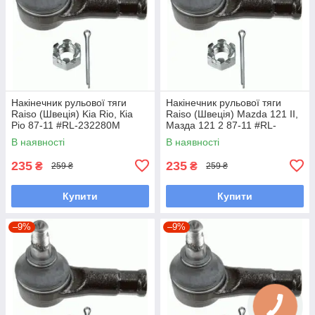
Накінечник рульової тяги
Накінечник рульової тяги
Raiso (Швеція) Kia Rio, Кіа
Raiso (Швеція) Mazda 121 II,
Ріо 87-11 #RL-232280M
Мазда 121 2 87-11 #RL-
UARVEOA7
232280M UAVIMGB7
В наявності
В наявності
235
235
₴
₴
259 ₴
259 ₴
Купити
Купити
–9%
–9%