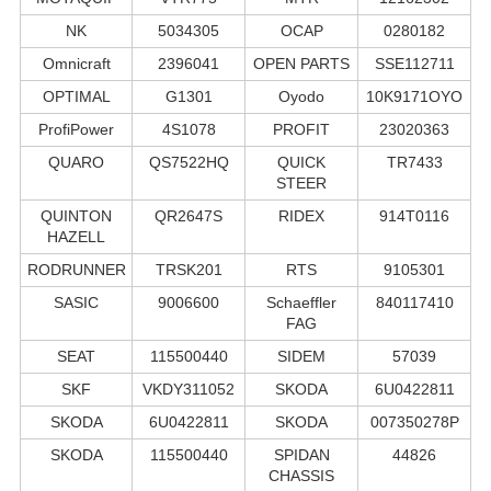
NK
5034305
OCAP
0280182
Omnicraft
2396041
OPEN PARTS
SSE112711
OPTIMAL
G1301
Oyodo
10K9171OYO
ProfiPower
4S1078
PROFIT
23020363
QUARO
QS7522HQ
QUICK
TR7433
STEER
QUINTON
QR2647S
RIDEX
914T0116
HAZELL
RODRUNNER
TRSK201
RTS
9105301
SASIC
9006600
Schaeffler
840117410
FAG
SEAT
115500440
SIDEM
57039
SKF
VKDY311052
SKODA
6U0422811
SKODA
6U0422811
SKODA
007350278P
SKODA
115500440
SPIDAN
44826
CHASSIS