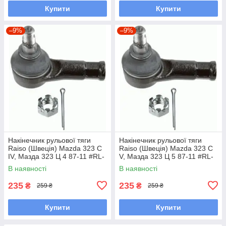
Купити
Купити
–9%
–9%
Накінечник рульової тяги
Накінечник рульової тяги
Raiso (Швеція) Mazda 323 C
Raiso (Швеція) Mazda 323 C
IV, Мазда 323 Ц 4 87-11 #RL-
V, Мазда 323 Ц 5 87-11 #RL-
232280M UAOUHQF7
232280M UAQSNRY7
В наявності
В наявності
235
235
₴
₴
259 ₴
259 ₴
Купити
Купити