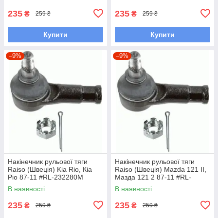
235
235
₴
₴
259 ₴
259 ₴
Купити
Купити
–9%
–9%
Накінечник рульової тяги
Накінечник рульової тяги
Raiso (Швеція) Kia Rio, Кіа
Raiso (Швеція) Mazda 121 II,
Ріо 87-11 #RL-232280M
Мазда 121 2 87-11 #RL-
UAOEBHV7
232280M UAOUHQF7
В наявності
В наявності
235
235
₴
₴
259 ₴
259 ₴