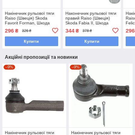
Накінечник рульової тяги
Наконечник рульової тяги
Накі
Raiso (Швеція) Skoda
правий Raiso (Швеція)
Rais
Favorit Forman, Шкода
Skoda Fabia II, Шкода
Feli
Фаворит Форман 88-02
Фабія 2 02- #RL-423812A
88-0
296
344
296
₴
₴
326 ₴
378 ₴
#RL-350278S UANNKTR7
UAODKJV7
UAA
Купити
Купити
Акційні пропозиції та новинки
–9%
–9%
Накінечник рульової тяги
Накінечник рульової тяги