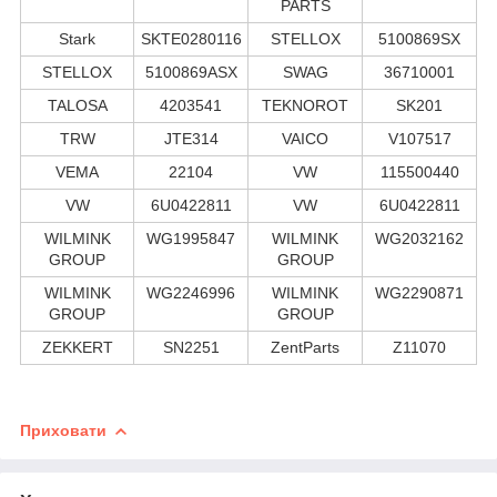
PARTS
Stark
SKTE0280116
STELLOX
5100869SX
STELLOX
5100869ASX
SWAG
36710001
TALOSA
4203541
TEKNOROT
SK201
TRW
JTE314
VAICO
V107517
VEMA
22104
VW
115500440
VW
6U0422811
VW
6U0422811
WILMINK
WG1995847
WILMINK
WG2032162
GROUP
GROUP
WILMINK
WG2246996
WILMINK
WG2290871
GROUP
GROUP
ZEKKERT
SN2251
ZentParts
Z11070
Приховати