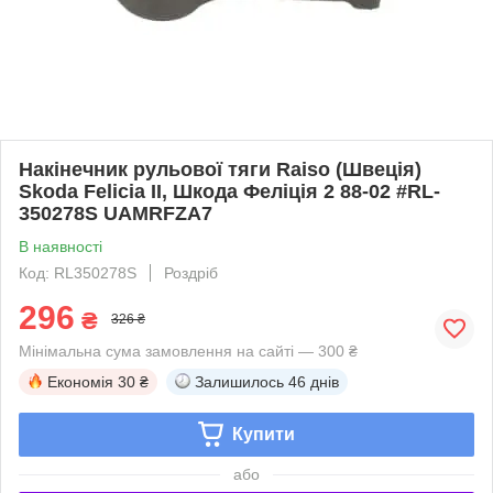
Накінечник рульової тяги Raiso (Швеція)
Skoda Felicia II, Шкода Феліція 2 88-02 #RL-
350278S UAMRFZA7
В наявності
Код: RL350278S
Роздріб
296
₴
326 ₴
Мінімальна сума замовлення на сайті — 300 ₴
Економія
30 ₴
Залишилось
46 днів
Купити
або