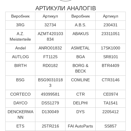
АРТИКУЛИ АНАЛОГІВ
Виробник
Артикул
Виробник
Артикул
3RG
32734
A.B.S.
230431
A.Z.
AZMT420103
ABAKUS
23311051
Meisterteile
834
Andel
ANRO01832
ASMETAL
17SK1000
AUTLOG
FT1125
BGA
SR8101
BIRTH
RD0182
BORG &
BTR4409
BECK
BSG
BSG9031018
COMLINE
CTR3146
3
CORTECO
49399581
CTR
CE0974
DAYCO
DSS1279
DELPHI
TA1541
DENCKERMA
D130049
DYS
2205412
NN
ETS
25TR216
FAI AutoParts
SS857