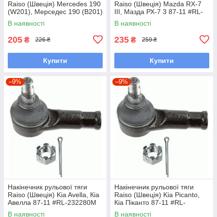
Raiso (Швеція) Mercedes 190
Raiso (Швеція) Mazda RX-7
(W201), Мерседес 190 (В201)
III, Мазда РХ-7 3 87-11 #RL-
82-93 #RL-338110M
232280M UACYWKM7
В наявності
В наявності
UAFWFCZ7
205
235
₴
₴
226 ₴
259 ₴
Купити
Купити
–9%
–9%
Накінечник рульової тяги
Накінечник рульової тяги
Raiso (Швеція) Kia Avella, Кіа
Raiso (Швеція) Kia Picanto,
Авелла 87-11 #RL-232280M
Кіа Піканто 87-11 #RL-
UAOBSGK7
232280M UAOBSGK7
В наявності
В наявності