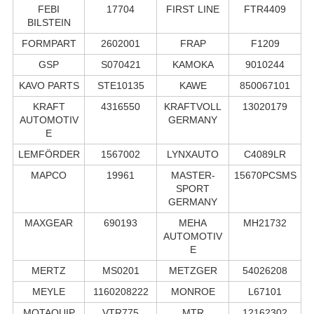
FEBI
17704
FIRST LINE
FTR4409
BILSTEIN
FORMPART
2602001
FRAP
F1209
GSP
S070421
KAMOKA
9010244
KAVO PARTS
STE10135
KAWE
850067101
KRAFT
4316550
KRAFTVOLL
13020179
AUTOMOTIV
GERMANY
E
LEMFÖRDER
1567002
LYNXAUTO
C4089LR
MAPCO
19961
MASTER-
15670PCSMS
SPORT
GERMANY
MAXGEAR
690193
MEHA
MH21732
AUTOMOTIV
E
MERTZ
MS0201
METZGER
54026208
MEYLE
1160208222
MONROE
L67101
MOTAQUIP
VTR775
MTR
12162302