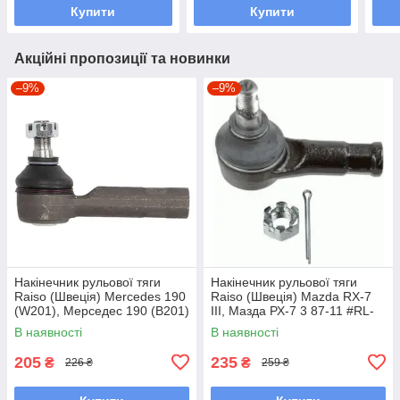
Купити
Купити
Акційні пропозиції та новинки
–9%
–9%
Накінечник рульової тяги
Накінечник рульової тяги
Raiso (Швеція) Mercedes 190
Raiso (Швеція) Mazda RX-7
(W201), Мерседес 190 (В201)
III, Мазда РХ-7 3 87-11 #RL-
82-93 #RL-338110M
232280M UACYWKM7
В наявності
В наявності
UAFWFCZ7
205
235
₴
₴
226 ₴
259 ₴