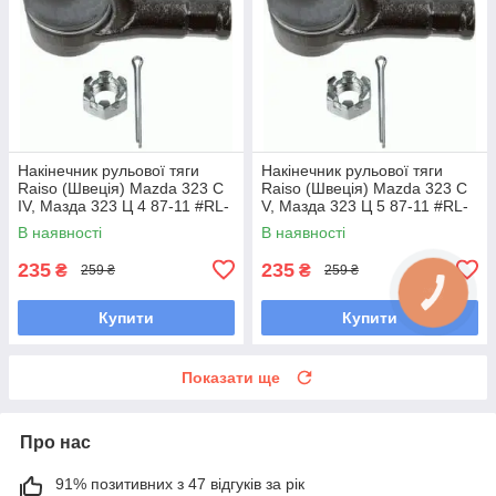
Накінечник рульової тяги
Накінечник рульової тяги
Raiso (Швеція) Mazda 323 C
Raiso (Швеція) Mazda 323 C
IV, Мазда 323 Ц 4 87-11 #RL-
V, Мазда 323 Ц 5 87-11 #RL-
232280M UAOUHQF7
232280M UAQSNRY7
В наявності
В наявності
235
235
₴
₴
259 ₴
259 ₴
Купити
Купити
Показати ще
Про нас
91% позитивних з 47 відгуків за рік