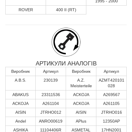
1995 - 2000
ROVER
400 II (RT)
АРТИКУЛИ АНАЛОГІВ
Виробник
Артикул
Виробник
Артикул
A.B.S.
230139
A.Z.
AZMT420101
Meisterteile
028
ABAKUS
23311536
ACKOJA
A269567
ACKOJA
A261104
ACKOJA
A261105
AISIN
JTRHO012
AISIN
JTRHO016
Andel
ANRO00619
APlus
12350AP
ASHIKA
11104406R
ASMETAL
17HN2001