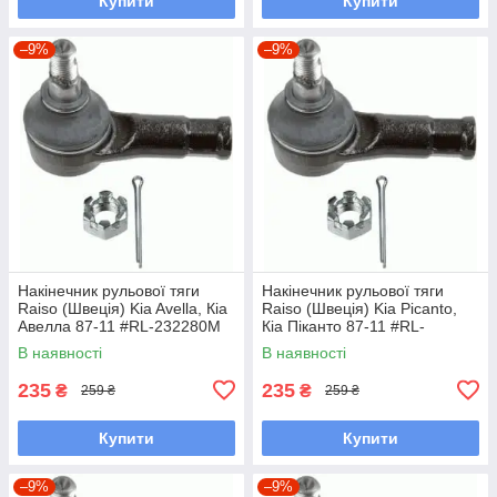
Купити
Купити
–9%
–9%
Накінечник рульової тяги
Накінечник рульової тяги
Raiso (Швеція) Kia Avella, Кіа
Raiso (Швеція) Kia Picanto,
Авелла 87-11 #RL-232280M
Кіа Піканто 87-11 #RL-
UAOBSGK7
232280M UAOBSGK7
В наявності
В наявності
235
235
₴
₴
259 ₴
259 ₴
Купити
Купити
–9%
–9%