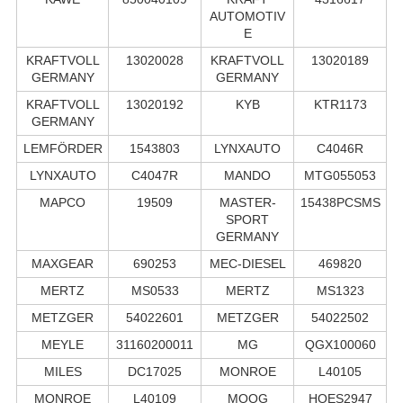
AUTOMOTIV
E
KRAFTVOLL
13020028
KRAFTVOLL
13020189
GERMANY
GERMANY
KRAFTVOLL
13020192
KYB
KTR1173
GERMANY
LEMFÖRDER
1543803
LYNXAUTO
C4046R
LYNXAUTO
C4047R
MANDO
MTG055053
MAPCO
19509
MASTER-
15438PCSMS
SPORT
GERMANY
MAXGEAR
690253
MEC-DIESEL
469820
MERTZ
MS0533
MERTZ
MS1323
METZGER
54022601
METZGER
54022502
MEYLE
31160200011
MG
QGX100060
MILES
DC17025
MONROE
L40105
MONROE
L40109
MOOG
HOES2947