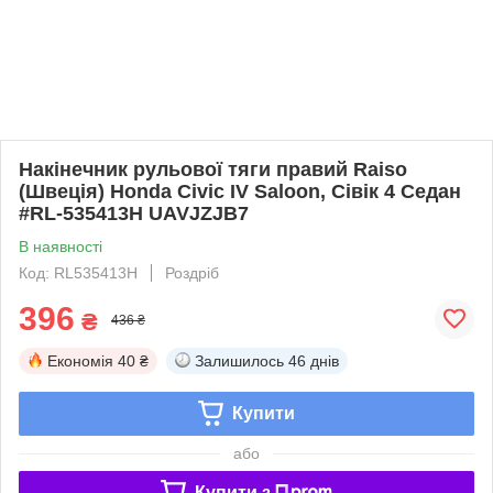
Накінечник рульової тяги правий Raiso
(Швеція) Honda Civic IV Saloon, Сівік 4 Седан
#RL-535413H UAVJZJB7
В наявності
Код: RL535413H
Роздріб
396
₴
436 ₴
Економія
40 ₴
Залишилось
46 днів
Купити
або
Купити з