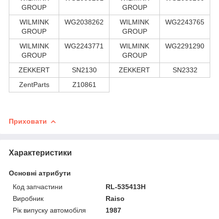
GROUP
GROUP
WILMINK
WG2038262
WILMINK
WG2243765
GROUP
GROUP
WILMINK
WG2243771
WILMINK
WG2291290
GROUP
GROUP
ZEKKERT
SN2130
ZEKKERT
SN2332
ZentParts
Z10861
Приховати
Характеристики
Основні атрибути
Код запчастини
RL-535413H
Виробник
Raiso
Рік випуску автомобіля
1987