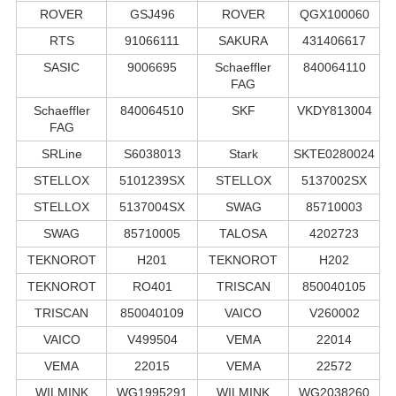
ROVER
GSJ496
ROVER
QGX100060
RTS
91066111
SAKURA
431406617
SASIC
9006695
Schaeffler
840064110
FAG
Schaeffler
840064510
SKF
VKDY813004
FAG
SRLine
S6038013
Stark
SKTE0280024
STELLOX
5101239SX
STELLOX
5137002SX
STELLOX
5137004SX
SWAG
85710003
SWAG
85710005
TALOSA
4202723
TEKNOROT
H201
TEKNOROT
H202
TEKNOROT
RO401
TRISCAN
850040105
TRISCAN
850040109
VAICO
V260002
VAICO
V499504
VEMA
22014
VEMA
22015
VEMA
22572
WILMINK
WG1995291
WILMINK
WG2038260