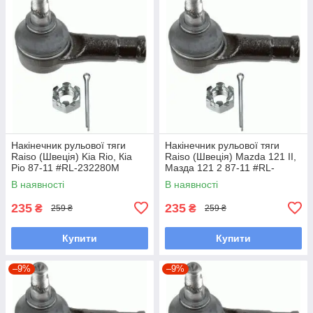
Накінечник рульової тяги
Накінечник рульової тяги
Raiso (Швеція) Kia Rio, Кіа
Raiso (Швеція) Mazda 121 II,
Ріо 87-11 #RL-232280M
Мазда 121 2 87-11 #RL-
UAOEBHV7
232280M UAOUHQF7
В наявності
В наявності
235
235
₴
₴
259 ₴
259 ₴
Купити
Купити
–9%
–9%