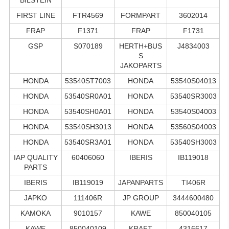
FIRST LINE
FTR4569
FORMPART
3602014
FRAP
F1371
FRAP
F1731
GSP
S070189
HERTH+BUS
J4834003
S
JAKOPARTS
HONDA
53540ST7003
HONDA
53540S04013
HONDA
53540SR0A01
HONDA
53540SR3003
HONDA
53540SH0A01
HONDA
53540S04003
HONDA
53540SH3013
HONDA
53560S04003
HONDA
53540SR3A01
HONDA
53540SH3003
IAP QUALITY
60406060
IBERIS
IB119018
PARTS
IBERIS
IB119019
JAPANPARTS
TI406R
JAPKO
111406R
JP GROUP
3444600480
KAMOKA
9010157
KAWE
850040105
KAWE
850040109
KRAFT
4316617