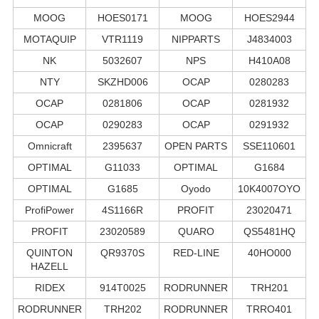
MOOG
HOES0171
MOOG
HOES2944
MOTAQUIP
VTR1119
NIPPARTS
J4834003
NK
5032607
NPS
H410A08
NTY
SKZHD006
OCAP
0280283
OCAP
0281806
OCAP
0281932
OCAP
0290283
OCAP
0291932
Omnicraft
2395637
OPEN PARTS
SSE110601
OPTIMAL
G11033
OPTIMAL
G1684
OPTIMAL
G1685
Oyodo
10K4007OYO
ProfiPower
4S1166R
PROFIT
23020471
PROFIT
23020589
QUARO
QS5481HQ
QUINTON
QR9370S
RED-LINE
40HO000
HAZELL
RIDEX
914T0025
RODRUNNER
TRH201
RODRUNNER
TRH202
RODRUNNER
TRRO401