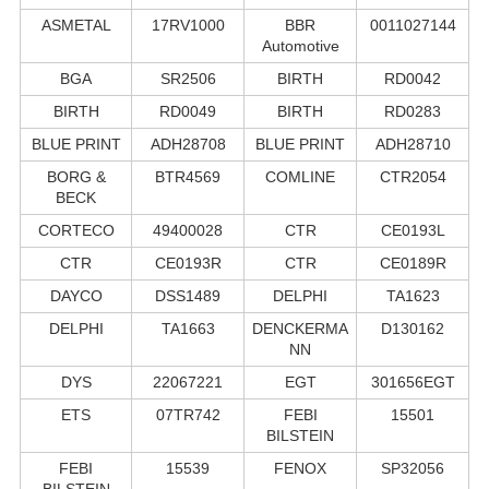
ASMETAL
17RV1000
BBR
0011027144
Automotive
BGA
SR2506
BIRTH
RD0042
BIRTH
RD0049
BIRTH
RD0283
BLUE PRINT
ADH28708
BLUE PRINT
ADH28710
BORG &
BTR4569
COMLINE
CTR2054
BECK
CORTECO
49400028
CTR
CE0193L
CTR
CE0193R
CTR
CE0189R
DAYCO
DSS1489
DELPHI
TA1623
DELPHI
TA1663
DENCKERMA
D130162
NN
DYS
22067221
EGT
301656EGT
ETS
07TR742
FEBI
15501
BILSTEIN
FEBI
15539
FENOX
SP32056
BILSTEIN