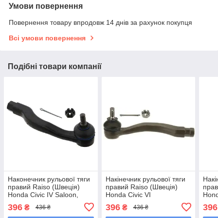
Умови повернення
Повернення товару впродовж 14 днів за рахунок покупця
Всі умови повернення
Подібні товари компанії
Наконечник рульової тяги
Накінечник рульової тяги
Накі
правий Raiso (Швеція)
правий Raiso (Швеція)
прав
Honda Civic IV Saloon,
Honda Civic VI
Hond
Хонда Сівік 4 87- #RL-
Saloon,Хонда Сівік 6
Сіві
396
396
396
₴
₴
436 ₴
436 ₴
535433H UAYPHIK7
Седан #RL-535413H
535
UAZTMZM7