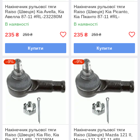
Накінечник рульової тяги
Накінечник рульової тяги
Raiso (Швеція) Kia Avella, Кіа
Raiso (Швеція) Kia Picanto,
Авелла 87-11 #RL-232280M
Кіа Піканто 87-11 #RL-
UAYLLYW7
232280M UADYWHC7
В наявності
В наявності
235
235
₴
₴
259 ₴
259 ₴
Купити
Купити
–9%
–9%
Накінечник рульової тяги
Накінечник рульової тяги
Raiso (Швеція) Kia Rio, Кіа
Raiso (Швеція) Mazda 121 II,
Ріо 87-11 #RL-232280M
Мазда 121 2 87-11 #RL-