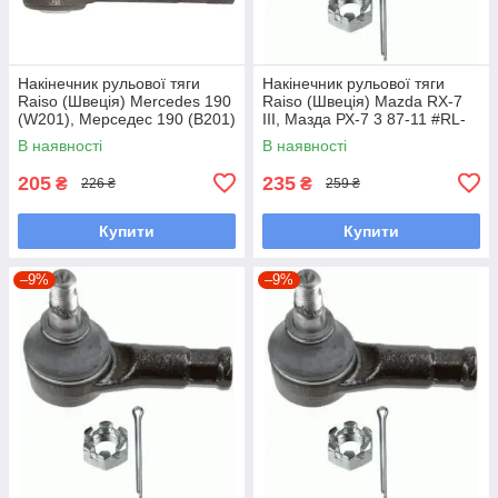
Накінечник рульової тяги
Накінечник рульової тяги
Raiso (Швеція) Mercedes 190
Raiso (Швеція) Mazda RX-7
(W201), Мерседес 190 (В201)
III, Мазда РХ-7 3 87-11 #RL-
82-93 #RL-338110M
232280M UAQWNIH7
В наявності
В наявності
UAYXAOD7
205
235
₴
₴
226 ₴
259 ₴
Купити
Купити
–9%
–9%