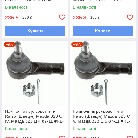
UAKCOCW7
232280M UAKCOCW7
В наявності
В наявності
235
235
₴
₴
259 ₴
259 ₴
Купити
Купити
–9%
–9%
Накінечник рульової тяги
Накінечник рульової тяги
Raiso (Швеція) Mazda 323 C
Raiso (Швеція) Mazda 323 C
IV, Мазда 323 Ц 4 87-11 #RL-
V, Мазда 323 Ц 5 87-11 #RL-
232280M UAAWYRA7
232280M UAAWYRA7
В наявності
В наявності