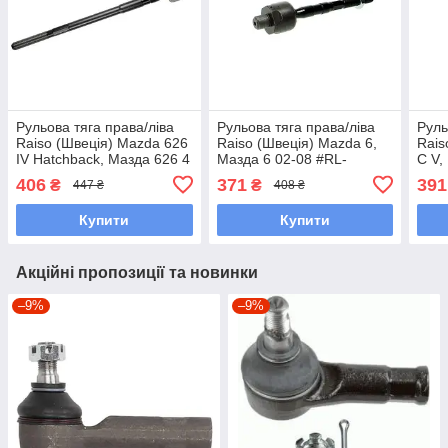
Рульова тяга права/ліва
Рульова тяга права/ліва
Руль
Raiso (Швеція) Mazda 626
Raiso (Швеція) Mazda 6,
Rais
IV Hatchback, Мазда 626 4
Мазда 6 02-08 #RL-
C V,
88-99 #RL-232240M
632240M UALSFVG7
#RL
406
371
391
₴
₴
447 ₴
408 ₴
UAHPUDU7
Купити
Купити
Акційні пропозиції та новинки
–9%
–9%