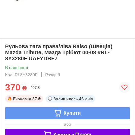
Рульова тяга права/ліва Raiso (Швеція)
Mazda Tribute, Мазда Трібют 00-08 #RL-
8Y3280F UAFYDBF7
В наявності
Код: RL8Y3280F
Роздріб
370
₴
407 ₴
Економія
37 ₴
Залишилось
46 днів
Купити
або
Купити з