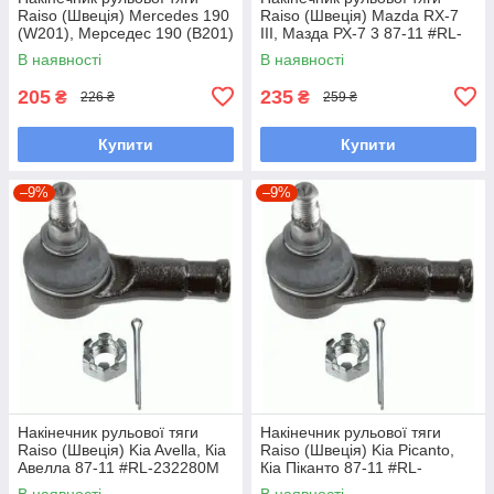
Raiso (Швеція) Mercedes 190
Raiso (Швеція) Mazda RX-7
(W201), Мерседес 190 (В201)
III, Мазда РХ-7 3 87-11 #RL-
82-93 #RL-338110M
232280M UAQWNIH7
В наявності
В наявності
UAYXAOD7
205
235
₴
₴
226 ₴
259 ₴
Купити
Купити
–9%
–9%
Накінечник рульової тяги
Накінечник рульової тяги
Raiso (Швеція) Kia Avella, Кіа
Raiso (Швеція) Kia Picanto,
Авелла 87-11 #RL-232280M
Кіа Піканто 87-11 #RL-
UAYLLYW7
232280M UADYWHC7
В наявності
В наявності