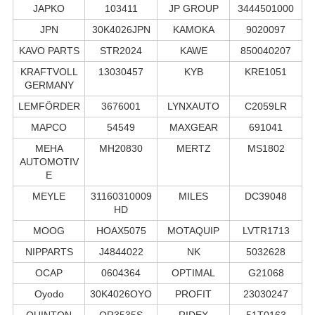
JAPKO
103411
JP GROUP
3444501000
JPN
30K4026JPN
KAMOKA
9020097
KAVO PARTS
STR2024
KAWE
850040207
KRAFTVOLL
13030457
KYB
KRE1051
GERMANY
LEMFÖRDER
3676001
LYNXAUTO
C2059LR
MAPCO
54549
MAXGEAR
691041
MEHA
MH20830
MERTZ
MS1802
AUTOMOTIV
E
MEYLE
31160310009
MILES
DC39048
HD
MOOG
HOAX5075
MOTAQUIP
LVTR1713
NIPPARTS
J4844022
NK
5032628
OCAP
0604364
OPTIMAL
G21068
Oyodo
30K4026OYO
PROFIT
23030247
QUINTON
QR3535S
RIDEX
51T0163