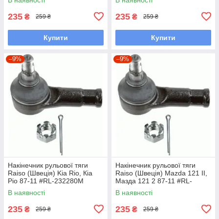
235
235
₴
₴
259 ₴
259 ₴
Купити
Купити
–9%
–9%
Накінечник рульової тяги
Накінечник рульової тяги
Raiso (Швеція) Kia Rio, Кіа
Raiso (Швеція) Mazda 121 II,
Ріо 87-11 #RL-232280M
Мазда 121 2 87-11 #RL-
UAKCOCW7
232280M UAKCOCW7
В наявності
В наявності
235
235
₴
₴
259 ₴
259 ₴