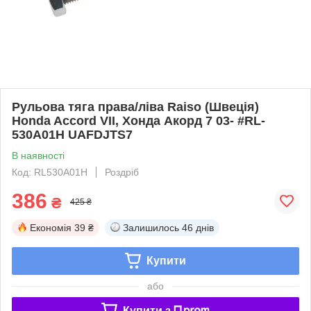
Рульова тяга права/ліва Raiso (Швеція)
Honda Accord VII, Хонда Акорд 7 03- #RL-
530A01H UAFDJTS7
В наявності
Код: RL530A01H
Роздріб
386
₴
425 ₴
Економія
39 ₴
Залишилось
46 днів
Купити
або
Купити з