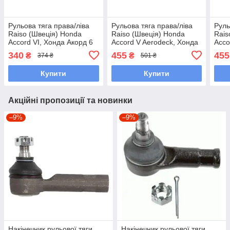
Рульова тяга права/ліва
Рульова тяга права/ліва
Руль
Raiso (Швеція) Honda
Raiso (Швеція) Honda
Rais
Accord VI, Хонда Акорд 6
Accord V Aerodeck, Хонда
Acco
97-03 #RL-530401H
Акорд 5 93- #RL-530104H
Акор
340
455
455
₴
₴
374 ₴
501 ₴
UAEMNHH7
UAJQXEH7
530
Купити
Купити
Акційні пропозиції та новинки
–9%
–9%
Накінечник рульової тяги
Накінечник рульової тяги