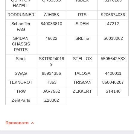
HAZELL
RODRUNNER
AJH353
RTS
9206674036
Schaeffler
840033810
SIDEM
47212
FAG
SPIDAN
46622
SRLine
S6038062
CHASSIS
PARTS
Stark
SKTR024019
STELLOX
5505642ASX
9
SWAG
85934356
TALOSA
4400011
TEKNOROT
H353
TRISCAN
850040207
TRW
JAR7552
ZEKKERT
ST4140
ZentParts
Z28302
Приховати