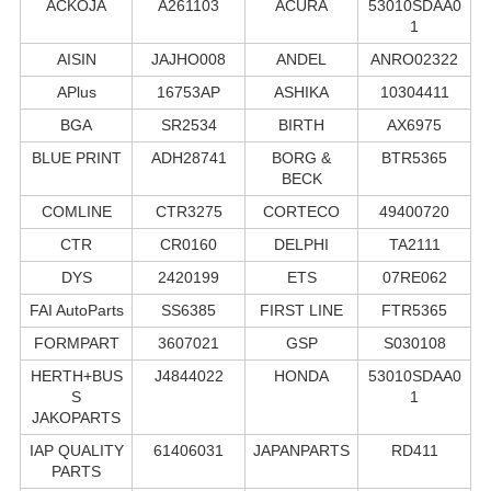
ACKOJA
A261103
ACURA
53010SDAA0
1
AISIN
JAJHO008
ANDEL
ANRO02322
APlus
16753AP
ASHIKA
10304411
BGA
SR2534
BIRTH
AX6975
BLUE PRINT
ADH28741
BORG &
BTR5365
BECK
COMLINE
CTR3275
CORTECO
49400720
CTR
CR0160
DELPHI
TA2111
DYS
2420199
ETS
07RE062
FAI AutoParts
SS6385
FIRST LINE
FTR5365
FORMPART
3607021
GSP
S030108
HERTH+BUS
J4844022
HONDA
53010SDAA0
S
1
JAKOPARTS
IAP QUALITY
61406031
JAPANPARTS
RD411
PARTS