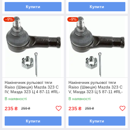
Купити
Купити
–9%
–9%
Накінечник рульової тяги
Накінечник рульової тяги
Raiso (Швеція) Mazda 323 C
Raiso (Швеція) Mazda 323 C
IV, Мазда 323 Ц 4 87-11 #RL-
V, Мазда 323 Ц 5 87-11 #RL-
232280M UAAWYRA7
232280M UAAWYRA7
В наявності
В наявності
235
235
₴
₴
259 ₴
259 ₴
Купити
Купити