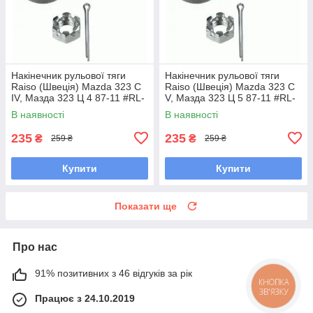
Накінечник рульової тяги
Накінечник рульової тяги
Raiso (Швеція) Mazda 323 C
Raiso (Швеція) Mazda 323 C
IV, Мазда 323 Ц 4 87-11 #RL-
V, Мазда 323 Ц 5 87-11 #RL-
232280M UAAWYRA7
232280M UAAWYRA7
В наявності
В наявності
235
235
₴
₴
259 ₴
259 ₴
Купити
Купити
Показати ще
Про нас
91% позитивних з 46 відгуків за рік
КНОПКА
ЗВ'ЯЗКУ
Працює з 24.10.2019