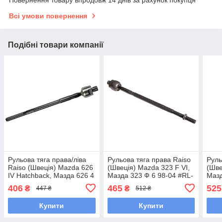
Повернення товару впродовж 14 днів за рахунок покупця
Всі умови повернення
Подібні товари компанії
Рульова тяга права/ліва
Рульова тяга права Raiso
Руль
Raiso (Швеція) Mazda 626
(Швеція) Mazda 323 F VI,
(Шве
IV Hatchback, Мазда 626 4
Мазда 323 Ф 6 98-04 #RL-
Мазд
88-99 #RL-232240M
B25250M UADKRXY7
093
406
465
525
₴
₴
447 ₴
512 ₴
UAHPUDU7
Купити
Купити