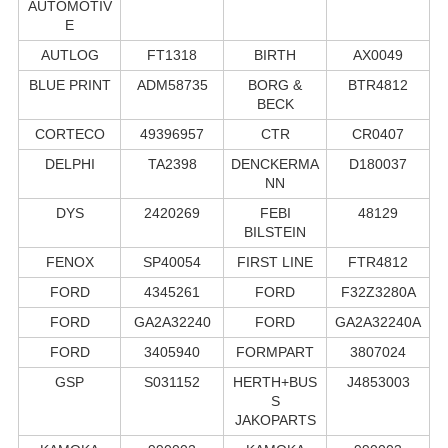
AUTOMOTIV
E
AUTLOG
FT1318
BIRTH
AX0049
BLUE PRINT
ADM58735
BORG &
BTR4812
BECK
CORTECO
49396957
CTR
CR0407
DELPHI
TA2398
DENCKERMA
D180037
NN
DYS
2420269
FEBI
48129
BILSTEIN
FENOX
SP40054
FIRST LINE
FTR4812
FORD
4345261
FORD
F32Z3280A
FORD
GA2A32240
FORD
GA2A32240A
FORD
3405940
FORMPART
3807024
GSP
S031152
HERTH+BUS
J4853003
S
JAKOPARTS