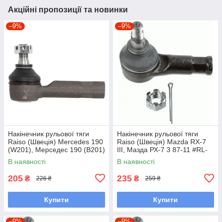
Акційні пропозиції та новинки
–9%
–9%
Накінечник рульової тяги
Накінечник рульової тяги
Raiso (Швеція) Mercedes 190
Raiso (Швеція) Mazda RX-7
(W201), Мерседес 190 (В201)
III, Мазда РХ-7 3 87-11 #RL-
82-93 #RL-338110M
232280M UAQWNIH7
В наявності
В наявності
UAYXAOD7
205
235
₴
₴
226 ₴
259 ₴
Купити
Купити
–9%
–9%