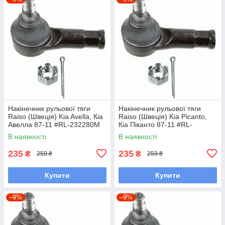
Накінечник рульової тяги
Накінечник рульової тяги
Raiso (Швеція) Kia Avella, Кіа
Raiso (Швеція) Kia Picanto,
Авелла 87-11 #RL-232280M
Кіа Піканто 87-11 #RL-
UAYLLYW7
232280M UADYWHC7
В наявності
В наявності
235
235
₴
₴
259 ₴
259 ₴
Купити
Купити
–9%
–9%