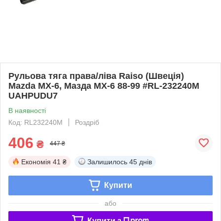
Рульова тяга права/ліва Raiso (Швеція)
Mazda MX-6, Мазда МХ-6 88-99 #RL-232240M
UAHPUDU7
В наявності
Код: RL232240M
Роздріб
406
₴
447 ₴
Економія
41 ₴
Залишилось
45 днів
Купити
або
Купити з