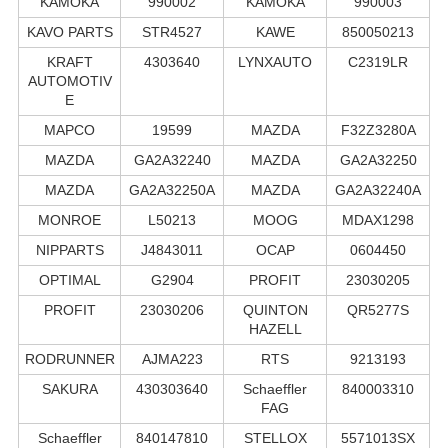
KAMOKA
990002
KAMOKA
990003
KAVO PARTS
STR4527
KAWE
850050213
KRAFT
4303640
LYNXAUTO
C2319LR
AUTOMOTIV
E
MAPCO
19599
MAZDA
F32Z3280A
MAZDA
GA2A32240
MAZDA
GA2A32250
MAZDA
GA2A32250A
MAZDA
GA2A32240A
MONROE
L50213
MOOG
MDAX1298
NIPPARTS
J4843011
OCAP
0604450
OPTIMAL
G2904
PROFIT
23030205
PROFIT
23030206
QUINTON
QR5277S
HAZELL
RODRUNNER
AJMA223
RTS
9213193
SAKURA
430303640
Schaeffler
840003310
FAG
Schaeffler
840147810
STELLOX
5571013SX