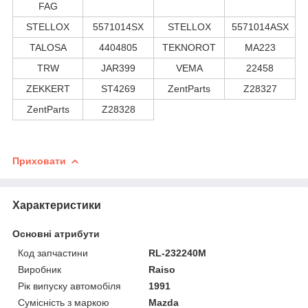
FAG
STELLOX
5571014SX
STELLOX
5571014ASX
TALOSA
4404805
TEKNOROT
MA223
TRW
JAR399
VEMA
22458
ZEKKERT
ST4269
ZentParts
Z28327
ZentParts
Z28328
Приховати
Характеристики
Основні атрибути
Код запчастини
RL-232240M
Виробник
Raiso
Рік випуску автомобіля
1991
Сумісність з маркою
Mazda