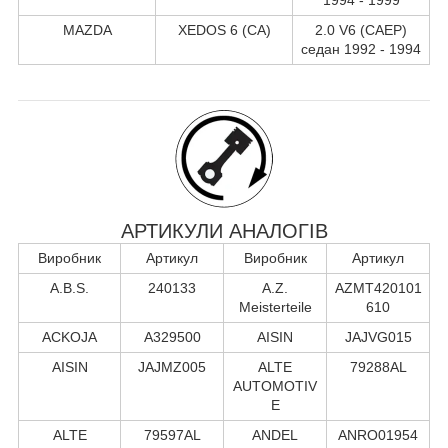
MAZDA
XEDOS 6 (CA)
2.0 V6 (CAEP)
седан 1992 - 1994
АРТИКУЛИ АНАЛОГІВ
Виробник
Артикул
Виробник
Артикул
A.B.S.
240133
A.Z.
AZMT420101
Meisterteile
610
ACKOJA
A329500
AISIN
JAJVG015
AISIN
JAJMZ005
ALTE
79288AL
AUTOMOTIV
E
ALTE
79597AL
ANDEL
ANRO01954