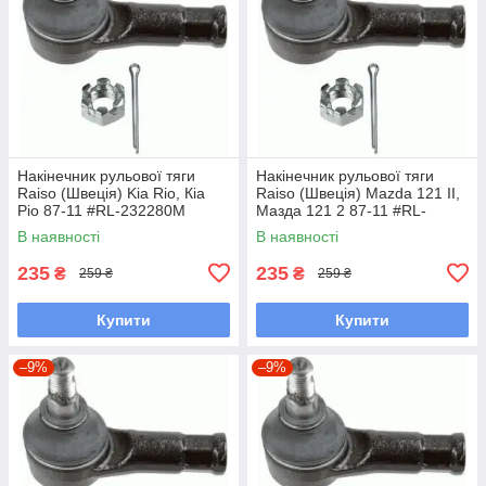
Накінечник рульової тяги
Накінечник рульової тяги
Raiso (Швеція) Kia Rio, Кіа
Raiso (Швеція) Mazda 121 II,
Ріо 87-11 #RL-232280M
Мазда 121 2 87-11 #RL-
UAKCOCW7
232280M UAKCOCW7
В наявності
В наявності
235
235
₴
₴
259 ₴
259 ₴
Купити
Купити
–9%
–9%