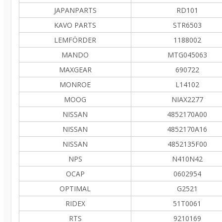
JAPANPARTS
RD101
KAVO PARTS
STR6503
LEMFÖRDER
1188002
MANDO
MTG045063
MAXGEAR
690722
MONROE
L14102
MOOG
NIAX2277
NISSAN
4852170A00
NISSAN
4852170A16
NISSAN
4852135F00
NPS
N410N42
OCAP
0602954
OPTIMAL
G2521
RIDEX
51T0061
RTS
9210169