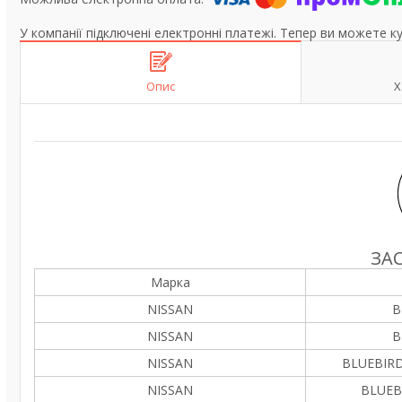
У компанії підключені електронні платежі. Тепер ви можете к
Опис
Х
ЗА
Марка
NISSAN
B
NISSAN
B
NISSAN
BLUEBIRD
NISSAN
BLUEBI