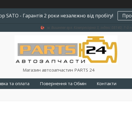
р SATO - Гарантія 2 роки незалежно від пробігу!
Про
м. Вишневе вул. Компресорна 3, індекс 08140, 7-й п
Магазин автозапчастин PARTS 24
вка та оплата
Повернення та Обмін
Контакти