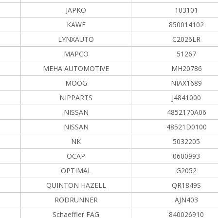
JAPKO
103101
KAWE
850014102
LYNXAUTO
C2026LR
MAPCO
51267
MEHA AUTOMOTIVE
MH20786
MOOG
NIAX1689
NIPPARTS
J4841000
NISSAN
4852170A06
NISSAN
48521D0100
NK
5032205
OCAP
0600993
OPTIMAL
G2052
QUINTON HAZELL
QR1849S
RODRUNNER
AJN403
Schaeffler FAG
840026910