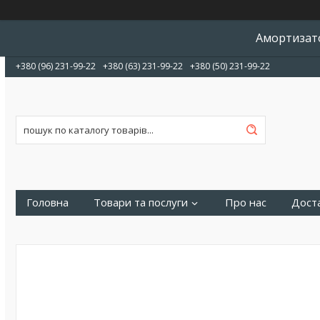
Амортизато
+380 (96) 231-99-22
+380 (63) 231-99-22
+380 (50) 231-99-22
Головна
Товари та послуги
Про нас
Доста