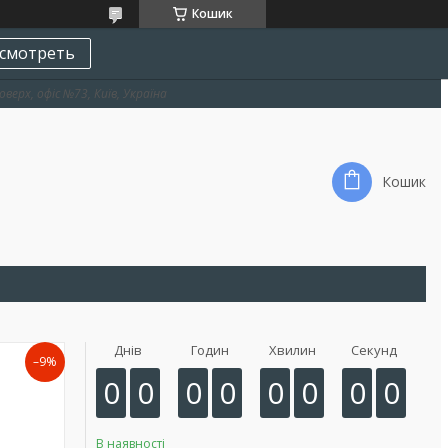
Кошик
смотреть
оверх, офіс №73, Київ, Україна
Кошик
Днів
Годин
Хвилин
Секунд
–9%
0
0
0
0
0
0
0
0
В наявності