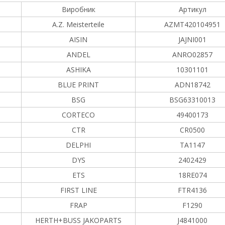
Виробник
Артикул
A.Z. Meisterteile
AZMT420104951
AISIN
JAJNI001
ANDEL
ANRO02857
ASHIKA
10301101
BLUE PRINT
ADN18742
BSG
BSG63310013
CORTECO
49400173
CTR
CR0500
DELPHI
TA1147
DYS
2402429
ETS
18RE074
FIRST LINE
FTR4136
FRAP
F1290
HERTH+BUSS JAKOPARTS
J4841000