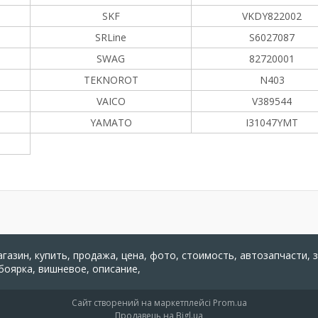
SKF
VKDY822002
SRLine
S6027087
SWAG
82720001
TEKNOROT
N403
VAICO
V389544
YAMATO
I31047YMT
агазин, купить, продажа, цена, фото, стоимость, автозапчасти, 
 боярка, вишневое, описание,
Сайт створений на маркетплейсі
Prom.ua
Продавець на Bigl.ua