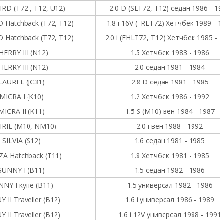
RD (T72 , T12, U12)
2.0 D (SLT72, T12) седан 1986 - 1
 Hatchback (T72, T12)
1.8 i 16V (FRLT72) Хетчбек 1989 - 
 Hatchback (T72, T12)
2.0 i (FHLT72, T12) Хетчбек 1985 -
HERRY III (N12)
1.5 Хетчбек 1983 - 1986
HERRY III (N12)
2.0 седан 1981 - 1984
LAUREL (JC31)
2.8 D седан 1981 - 1985
MICRA I (K10)
1.2 Хетчбек 1986 - 1992
MICRA II (K11)
1.5 S (M10) вен 1984 - 1987
IRIE (M10, NM10)
2.0 i вен 1988 - 1992
SILVIA (S12)
1.6 седан 1981 - 1985
A Hatchback (T11)
1.8 Хетчбек 1981 - 1985
SUNNY I (B11)
1.5 седан 1982 - 1986
NNY I купе (B11)
1.5 универсал 1982 - 1986
 II Traveller (B12)
1.6 i универсал 1986 - 1989
 II Traveller (B12)
1.6 i 12V универсал 1988 - 199