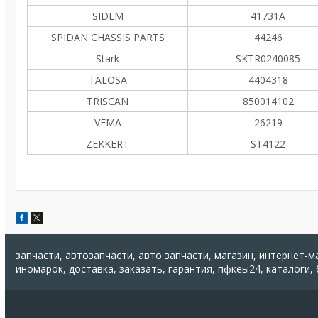
SIDEM
41731A
SPIDAN CHASSIS PARTS
44246
Stark
SKTR0240085
TALOSA
4404318
TRISCAN
850014102
VEMA
26219
ZEKKERT
ST4122
запчасти, автозапчасти, авто запчасти, магазин, интернет-м
иномарок, доставка, заказать, гарантия, пфкеы24, каталоги,