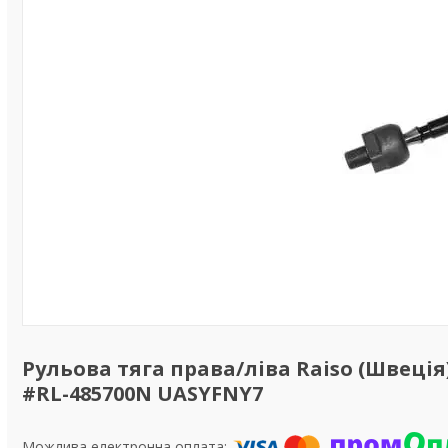
Рульова тяга права/ліва Raiso (Швеція) N
#RL-485700N UASYFNY7