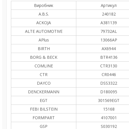
Виробник
Артикул
A.B.S.
240182
ACKOJA
A381139
ALTE AUTOMOTIVE
79732AL
APlus
13066AP
BIRTH
AX6944
BORG & BECK
BTR4136
COMLINE
CTR3130
CTR
CR0446
DAYCO
DSS3322
DENCKERMANN
D180095
EGT
301569EGT
FEBI BILSTEIN
15168
FORMPART
4107001
GSP
S030192