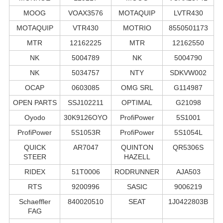
MOOG
VOAX3576
MOTAQUIP
LVTR430
MOTAQUIP
VTR430
MOTRIO
8550501173
MTR
12162225
MTR
12162550
NK
5004789
NK
5004790
NK
5034757
NTY
SDKVW002
OCAP
0603085
OMG SRL
G114987
OPEN PARTS
SSJ102211
OPTIMAL
G21098
Oyodo
30K9126OYO
ProfiPower
5S1001
ProfiPower
5S1053R
ProfiPower
5S1054L
QUICK
AR7047
QUINTON
QR5306S
STEER
HAZELL
RIDEX
51T0006
RODRUNNER
AJA503
RTS
9200996
SASIC
9006219
Schaeffler
840020510
SEAT
1J0422803B
FAG