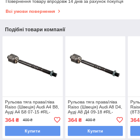
Повернення товару впродовж 14 днів за рахунок покупця
Всі умови повернення
Подібні товари компанії
Рульова тяга права/ліва
Рульова тяга права/ліва
Руль
Raiso (Швеція) Audi A4 B8,
Raiso (Швеція) Audi A8 D4,
Rais
Ауді А4 Б8 07-15 #RL-
Ауді А8 Д4 09-18 #RL-
(8T3
804810A UASEXAP7
804810A UASEXAP7
804
364
364
364
₴
₴
400 ₴
400 ₴
Купити
Купити