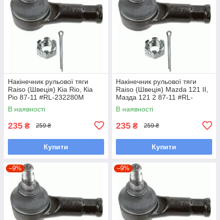
Накінечник рульової тяги
Накінечник рульової тяги
Raiso (Швеція) Kia Rio, Кіа
Raiso (Швеція) Mazda 121 II,
Ріо 87-11 #RL-232280M
Мазда 121 2 87-11 #RL-
UARVEOA7
232280M UAVIMGB7
В наявності
В наявності
235
235
₴
₴
259 ₴
259 ₴
Купити
Купити
–9%
–9%