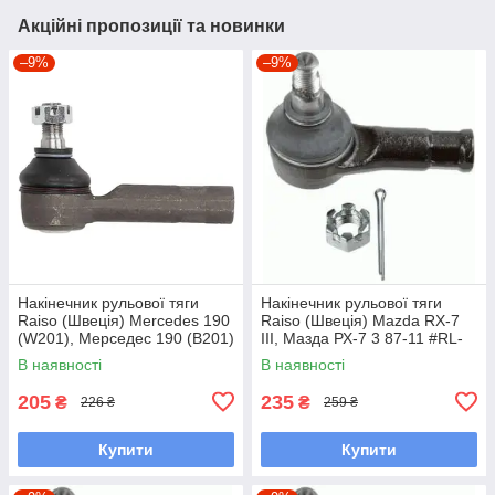
Акційні пропозиції та новинки
–9%
–9%
Накінечник рульової тяги
Накінечник рульової тяги
Raiso (Швеція) Mercedes 190
Raiso (Швеція) Mazda RX-7
(W201), Мерседес 190 (В201)
III, Мазда РХ-7 3 87-11 #RL-
82-93 #RL-338110M
232280M UABTPIP7
В наявності
В наявності
UAMHIRZ7
205
235
₴
₴
226 ₴
259 ₴
Купити
Купити