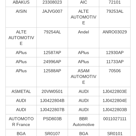
ABAKUS
23308023
AIC
72101
AISIN
JAJVG007
ALTE
79253AL
AUTOMOTIV
E
ALTE
79254AL
Andel
ANRO03029
AUTOMOTIV
E
APlus
12587AP
APlus
12930AP
APlus
24996AP
APlus
11733AP
APlus
12588AP
ASAM
70506
AUTOMOTIV
E
ASMETAL
20VW0501
AUDI
1J0422803E
AUDI
1J0422804B
AUDI
1J0422804E
AUDI
1J0422807B
AUDI
1J0422803B
AUTOMOTO
PSD803B
BBR
0011027111
R France
Automotive
BGA
SR0107
BGA
SR0101