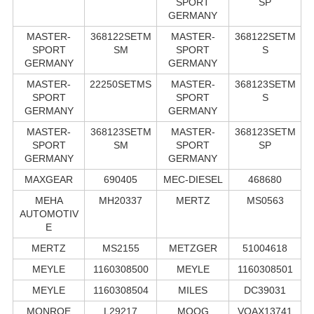
SPORT
SP
GERMANY
MASTER-
368122SETM
MASTER-
368122SETM
SPORT
SM
SPORT
S
GERMANY
GERMANY
MASTER-
22250SETMS
MASTER-
368123SETM
SPORT
SPORT
S
GERMANY
GERMANY
MASTER-
368123SETM
MASTER-
368123SETM
SPORT
SM
SPORT
SP
GERMANY
GERMANY
MAXGEAR
690405
MEC-DIESEL
468680
MEHA
MH20337
MERTZ
MS0563
AUTOMOTIV
E
MERTZ
MS2155
METZGER
51004618
MEYLE
1160308500
MEYLE
1160308501
MEYLE
1160308504
MILES
DC39031
MONROE
L29217
MOOG
VOAX13741