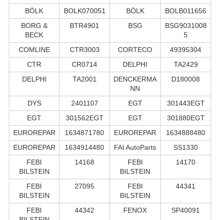
BÖLK
BOLK070051
BÖLK
BOLB011656
BORG &
BTR4901
BSG
BSG9031008
BECK
5
COMLINE
CTR3003
CORTECO
49395304
CTR
CR0714
DELPHI
TA2429
DELPHI
TA2001
DENCKERMA
D180008
NN
DYS
2401107
EGT
301443EGT
EGT
301562EGT
EGT
301880EGT
EUROREPAR
1634871780
EUROREPAR
1634888480
EUROREPAR
1634914480
FAI AutoParts
SS1330
FEBI
14168
FEBI
14170
BILSTEIN
BILSTEIN
FEBI
27095
FEBI
44341
BILSTEIN
BILSTEIN
FEBI
44342
FENOX
SP40091
BILSTEIN