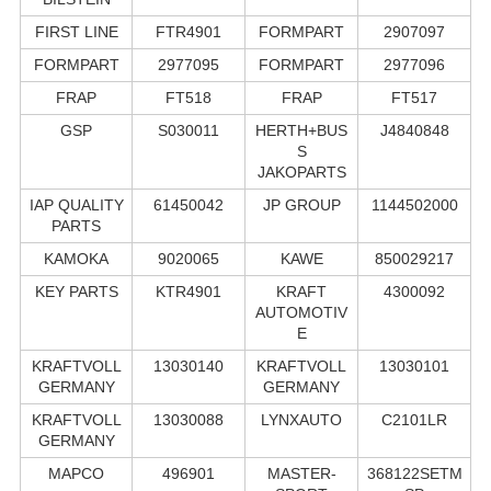
FIRST LINE
FTR4901
FORMPART
2907097
FORMPART
2977095
FORMPART
2977096
FRAP
FT518
FRAP
FT517
GSP
S030011
HERTH+BUS
J4840848
S
JAKOPARTS
IAP QUALITY
61450042
JP GROUP
1144502000
PARTS
KAMOKA
9020065
KAWE
850029217
KEY PARTS
KTR4901
KRAFT
4300092
AUTOMOTIV
E
KRAFTVOLL
13030140
KRAFTVOLL
13030101
GERMANY
GERMANY
KRAFTVOLL
13030088
LYNXAUTO
C2101LR
GERMANY
MAPCO
496901
MASTER-
368122SETM