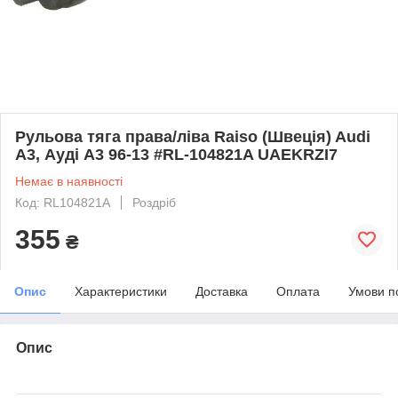
Рульова тяга права/ліва Raiso (Швеція) Audi
A3, Ауді А3 96-13 #RL-104821A UAEKRZI7
Немає в наявності
Код: RL104821A
Роздріб
355
₴
Опис
Характеристики
Доставка
Оплата
Умови п
Опис