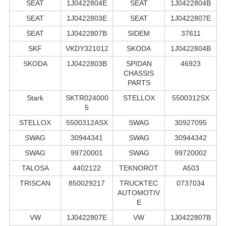
SEAT
1J0422804E
SEAT
1J0422804B
SEAT
1J0422803E
SEAT
1J0422807E
SEAT
1J0422807B
SIDEM
37611
SKF
VKDY321012
SKODA
1J0422804B
SKODA
1J0422803B
SPIDAN
46923
CHASSIS
PARTS
Stark
SKTR024000
STELLOX
5500312SX
5
STELLOX
5500312ASX
SWAG
30927095
SWAG
30944341
SWAG
30944342
SWAG
99720001
SWAG
99720002
TALOSA
4402122
TEKNOROT
A503
TRISCAN
850029217
TRUCKTEC
0737034
AUTOMOTIV
E
VW
1J0422807E
VW
1J0422807B