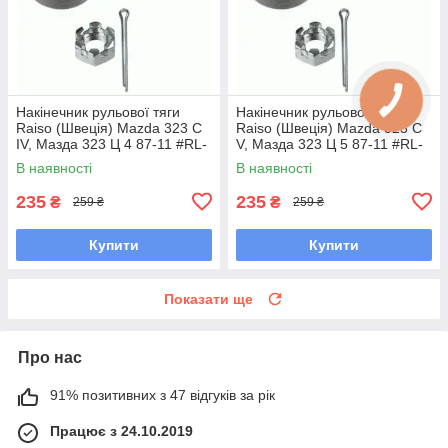
Накінечник рульової тяги
Накінечник рульової тяги
Raiso (Швеція) Mazda 323 C
Raiso (Швеція) Mazda 323 C
IV, Мазда 323 Ц 4 87-11 #RL-
V, Мазда 323 Ц 5 87-11 #RL-
232280M UAVIMGB7
232280M UAJBYUV7
В наявності
В наявності
235
235
₴
₴
259 ₴
259 ₴
Купити
Купити
Показати ще
Про нас
91% позитивних з 47 відгуків за рік
Працює з 24.10.2019