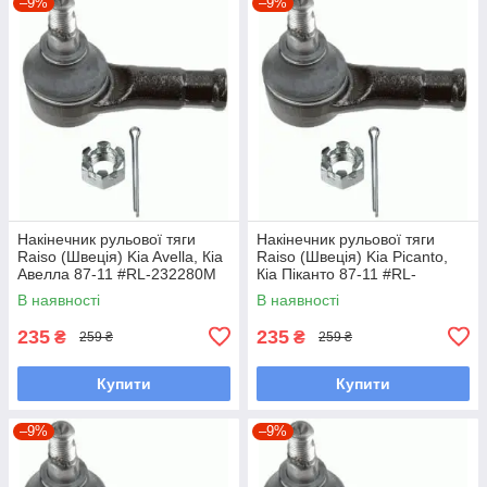
–9%
–9%
Накінечник рульової тяги
Накінечник рульової тяги
Raiso (Швеція) Kia Avella, Кіа
Raiso (Швеція) Kia Picanto,
Авелла 87-11 #RL-232280M
Кіа Піканто 87-11 #RL-
UAGKKIJ7
232280M UAGKKIJ7
В наявності
В наявності
235
235
₴
₴
259 ₴
259 ₴
Купити
Купити
–9%
–9%