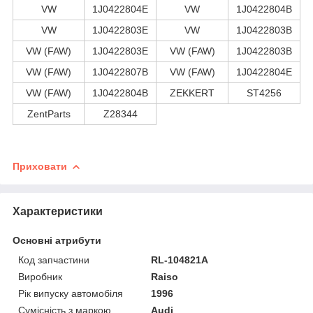
VW
1J0422804E
VW
1J0422804B
VW
1J0422803E
VW
1J0422803B
VW (FAW)
1J0422803E
VW (FAW)
1J0422803B
VW (FAW)
1J0422807B
VW (FAW)
1J0422804E
VW (FAW)
1J0422804B
ZEKKERT
ST4256
ZentParts
Z28344
Приховати
Характеристики
Основні атрибути
Код запчастини
RL-104821A
Виробник
Raiso
Рік випуску автомобіля
1996
Сумісність з маркою
Audi